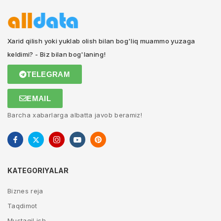
Xarid qilish yoki yuklab olish bilan bog'liq muammo yuzaga
keldimi? - Biz bilan bog'laning!
TELEGRAM
EMAIL
Barcha xabarlarga albatta javob beramiz!
KATEGORIYALAR
Biznes reja
Taqdimot
Mustaqil ish