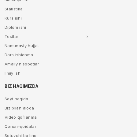
Statistika
Kurs ishi
Diplom ishi
Testlar
Namunaviy hujjat
Dars ishlanma
Amaliy hisobotlar
Ilmiy ish
BIZ HAQIMIZDA
Sayt haqida
Biz bilan aloqa
Video qo’llanma
Qonun-qoidalar
Sotuvchi bo’ling