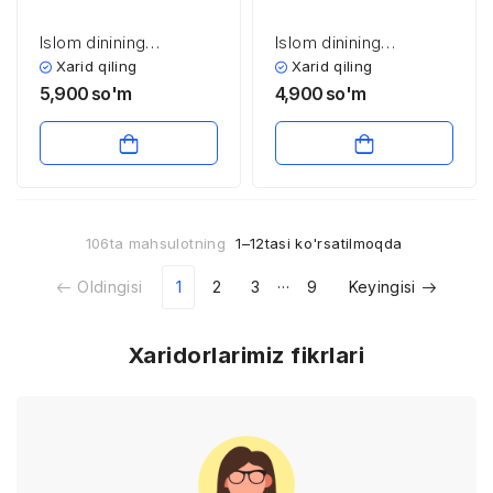
Islom dinining
Islom dinining
Movarounnahrga kirib
jahondagi o’rni
Xarid qiling
Xarid qiling
kеlishi
5,900
so'm
4,900
so'm
106ta mahsulotning
1–12tasi ko'rsatilmoqda
…
Oldingisi
1
2
3
9
Keyingisi
Xaridorlarimiz fikrlari