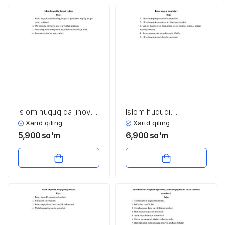
Islom huquqida jinoyat
Islom huquqi
va jazo
manbalari
Xarid qiling
Xarid qiling
5,900
so'm
6,900
so'm