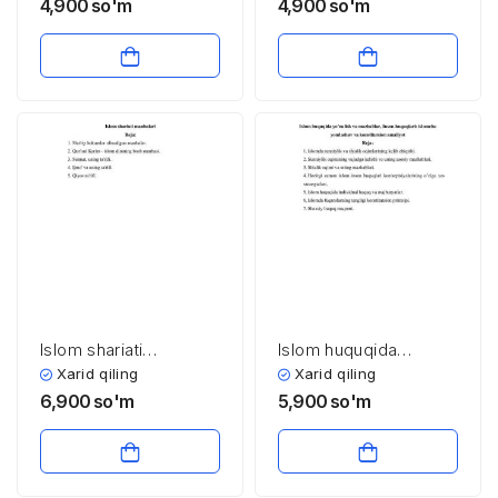
ma’naviy me’rosi
4,900
so'm
4,900
so'm
Islom shariati
Islom huquqida
manbalari
yo’nalish va
Xarid qiling
Xarid qiling
mazhablar, Inson
6,900
so'm
5,900
so'm
huquqlari: islomcha
yondashuv va
konstitutsion amaliyot