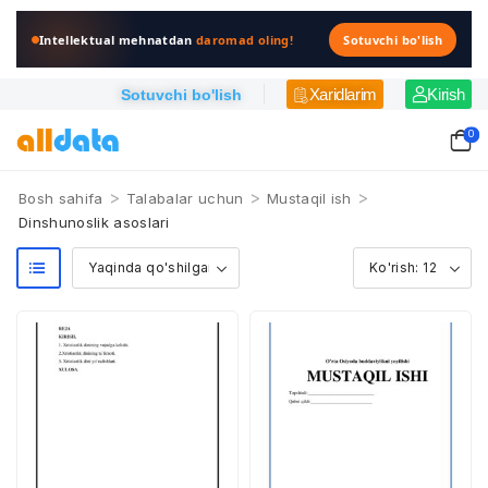
Intellektual mehnatdan
daromad oling!
Sotuvchi bo'lish
Xaridlarim
Kirish
Sotuvchi bo'lish
0
>
>
>
Bosh sahifa
Talabalar uchun
Mustaqil ish
Dinshunoslik asoslari