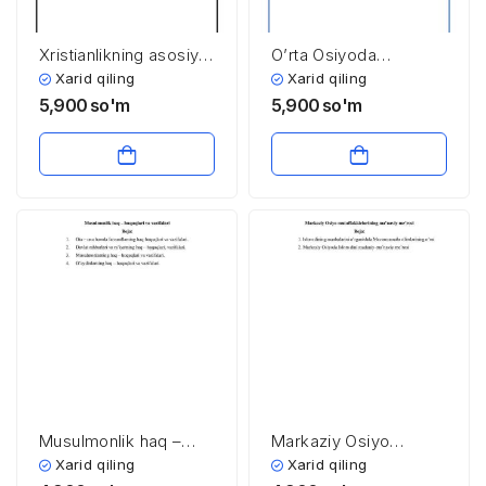
Xristianlikning asosiy
O’rta Osiyoda
yo’nalishlari
buddaviylikni yoyilishi
Xarid qiling
Xarid qiling
5,900
so'm
5,900
so'm
Musulmonlik haq –
Markaziy Osiyo
huquqlari va vazifalari
mutaffakkirlarining
Xarid qiling
Xarid qiling