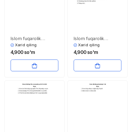
Islom fuqarolik
Islom fuqarolik
huquqining asoslari
xuquqining asoslari,
Xarid qiling
Xarid qiling
Islom huquqida oila,
4,900
so'm
4,900
so'm
nikoh va mеros
masalalari