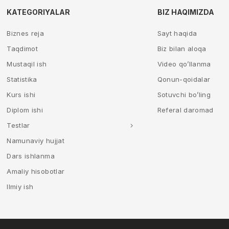
KATEGORIYALAR
BIZ HAQIMIZDA
Biznes reja
Sayt haqida
Taqdimot
Biz bilan aloqa
Mustaqil ish
Video qo’llanma
Statistika
Qonun-qoidalar
Kurs ishi
Sotuvchi bo’ling
Diplom ishi
Referal daromad
Testlar
Namunaviy hujjat
Dars ishlanma
Amaliy hisobotlar
Ilmiy ish