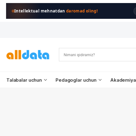
Intellektual mehnatdan
daromad oling!
Talabalar uchun
Pedagoglar uchun
Akademiya