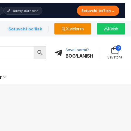
Sotuvchi bo'lish
→
💰 Doimiy daromad
Xaridlarim
Kirish
Sotuvchi bo'lish
0
Savol bormi?
:
BOG'LANISH
Savatcha
r