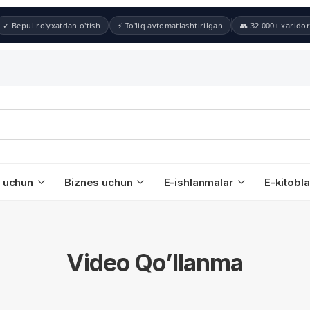
✓ Bepul ro'yxatdan o'tish
⚡ To'liq avtomatlashtirilgan
👥 32 000+ xaridor
 uchun
Biznes uchun
E-ishlanmalar
E-kitobla
Video Qo’llanma