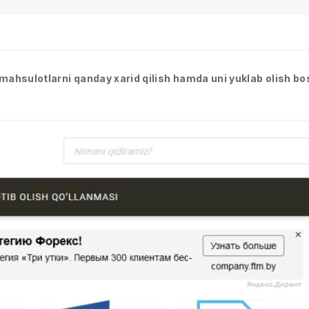
mahsulotlarni qanday xarid qilish hamda uni yuklab olish bo