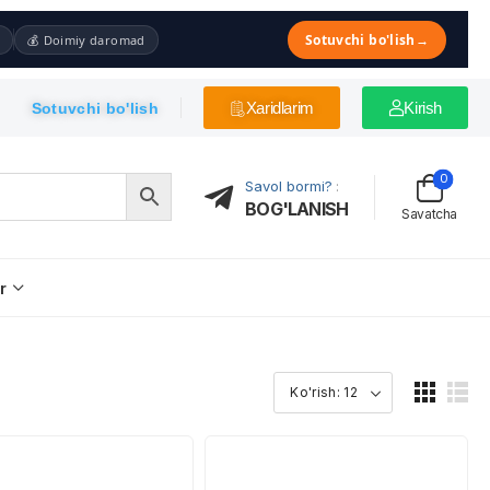
Sotuvchi bo'lish
→
💰 Doimiy daromad
Xaridlarim
Kirish
Sotuvchi bo'lish
0
Savol bormi?
:
BOG'LANISH
Savatcha
r