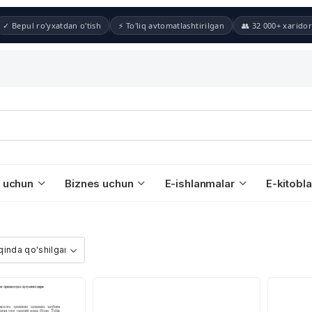
✓ Bepul ro'yxatdan o'tish
⚡ To'liq avtomatlashtirilgan
👥 32 000+ xaridor
 uchun
Biznes uchun
E-ishlanmalar
E-kitobla