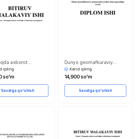
qda axborot
Dunyo geomafkuraviy
zligi va blokchain
manzarasini yoshlar
d qiling
Xarid qiling
logiyasi
dunyoqarashiga ta’siri
00
so'm
14,900
so'm
Savatga qo'shish
Savatga qo'shish