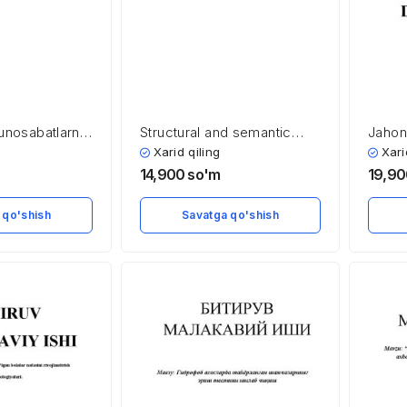
munosabatlarni
Structural and semantic
Jahon 
hning diniy va
peculiarities of
hamko
Xarid qiling
Xari
logik omillari
phraseological units with
rivojla
14,900
so'm
19,9
“food” component in the
English language
 qo'shish
Savatga qo'shish