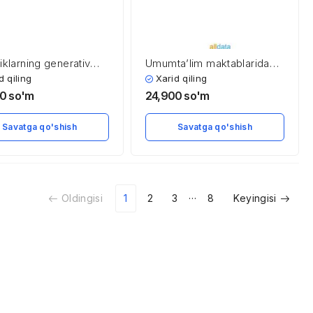
iklarning generativ
Umumta’lim maktablarida
ari. Gul mavzusini
«Nafas olish organlarining
d qiling
Xarid qiling
ot kommunikatsion
tuzilishi» mavzusini
00
so'm
24,900
so'm
ogiyalaridan
o’qitishda innovatsion
anib o’qitish
texnologiyalardan
Savatga qo'shish
Savatga qo'shish
foydalanish
…
Oldingisi
1
2
3
8
Keyingisi