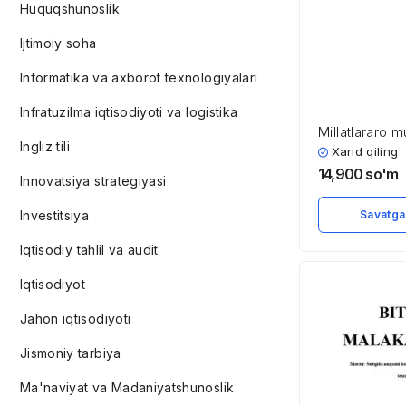
Huquqshunoslik
Ijtimoiy soha
Informatika va axborot texnologiyalari
Infratuzilma iqtisodiyoti va logistika
Millatlararo 
Ingliz tili
mustahkamlas
Xarid qiling
ijtimoiy-psixo
14,900
so'm
Innovatsiya strategiyasi
Investitsiya
Savatga
Iqtisodiy tahlil va audit
Iqtisodiyot
Jahon iqtisodiyoti
Jismoniy tarbiya
Ma'naviyat va Madaniyatshunoslik