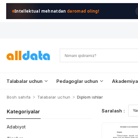
Intellektual mehnatdan
daromad oling!
Talabalar uchun
Pedagoglar uchun
Akademiya
>
>
Bosh sahifa
Talabalar uchun
Diplom ishlar
Saralash :
Kategoriyalar
Adabiyot