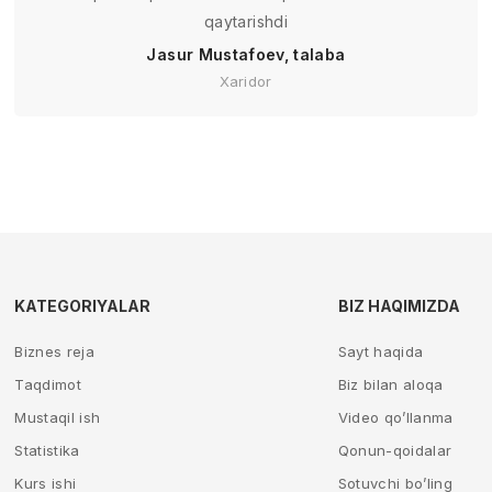
qaytarishdi
Jasur Mustafoev, talaba
Xaridor
KATEGORIYALAR
BIZ HAQIMIZDA
Biznes reja
Sayt haqida
Taqdimot
Biz bilan aloqa
Mustaqil ish
Video qo’llanma
Statistika
Qonun-qoidalar
Kurs ishi
Sotuvchi bo’ling