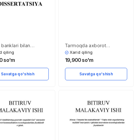
banklari bilan
Tarmoqda axborot
rlikda ishlashni
xavfsizligi va blokchain
d qiling
Xarid qiling
ntirish yo’llari
texnologiyasi
00
so'm
19,900
so'm
Savatga qo'shish
Savatga qo'shish