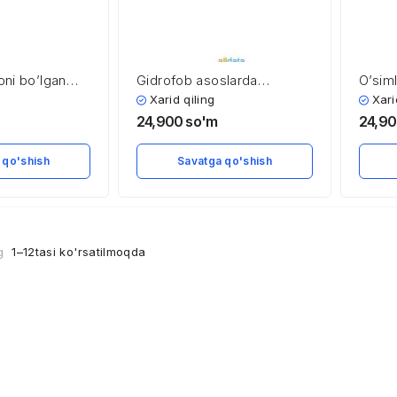
oni bo’lgan
Gidrofob asoslarda
O’siml
i rivojlantirish
tayyorlangan
organl
Xarid qiling
Xari
i
shamchalarning erish testini
axbor
24,900
so'm
24,9
ishlab chiqish
texnol
foydal
 qo'shish
Savatga qo'shish
ng
1–12tasi ko'rsatilmoqda