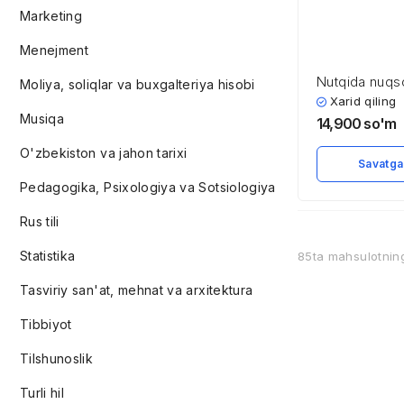
Marketing
Menejment
Nutqida nuqs
Moliya, soliqlar va buxgalteriya hisobi
bolalar nafasin
Xarid qiling
Musiqa
texnologiyalar
14,900
so'm
O'zbekiston va jahon tarixi
Savatga
Pedagogika, Psixologiya va Sotsiologiya
Rus tili
Statistika
85ta mahsulotni
Tasviriy san'at, mehnat va arxitektura
Tibbiyot
Tilshunoslik
Turli hil