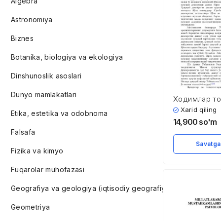
Algebra
Astronomiya
Biznes
Botanika, biologiya va ekologiya
Dinshunoslik asoslari
Dunyo mamlakatlari
Ходимлар т
етказилган з
Xarid qiling
Etika, estetika va odobnoma
ундириш тўғ
14,900
so'm
ишларни суд
Falsafa
процессуал 
Savatga
Fizika va kimyo
Fuqarolar muhofazasi
Geografiya va geologiya (iqtisodiy geografiya)
Geometriya