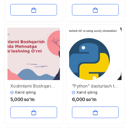
иқтисодиёти
Xodimlarni Boshqarish
“Python” dasturlash tili
Tizimida Mehnatga
va uning asosiy
Xarid qiling
Xarid qiling
Haq To’lashning O’rni
elementlari
5,000
so'm
6,000
so'm