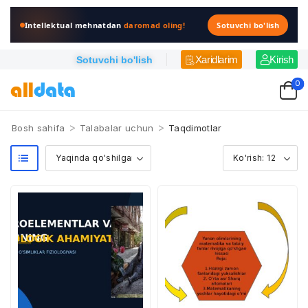
Intellektual mehnatdan
daromad oling!
Sotuvchi bo'lish
Xaridlarim
Kirish
Sotuvchi bo'lish
0
>
>
Bosh sahifa
Talabalar uchun
Taqdimotlar