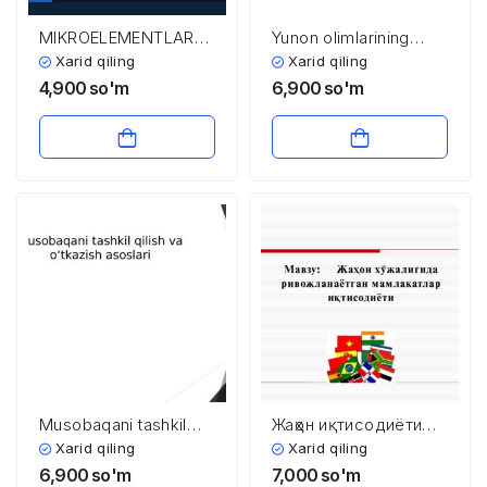
MIKROELEMENTLAR
Yunon olimlarining
VA ULARNING
matematika va tabiiy
Xarid qiling
Xarid qiling
afiya)
FIZIOLOGIK
fanlar rivojiga
4,900
so'm
6,900
so'm
AHAMIYATI BOTANIKA
qoʻshgan hissasi
| O’SIMLIKLAR
FIZIOLOGIYASI 1
Musobaqani tashkil
Жаҳон иқтисодиётида
qilish va o‘tkazish
ривожланаётган
Xarid qiling
Xarid qiling
asoslari
мамлакатлар
6,900
so'm
7,000
so'm