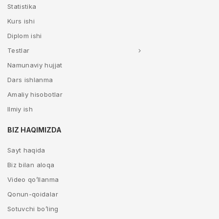
Statistika
Kurs ishi
Diplom ishi
Testlar
Namunaviy hujjat
Dars ishlanma
Amaliy hisobotlar
Ilmiy ish
BIZ HAQIMIZDA
Sayt haqida
Biz bilan aloqa
Video qo’llanma
Qonun-qoidalar
Sotuvchi bo’ling