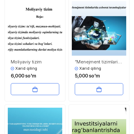
Moliyaviy tizim
“Menejment tizimlarida
axborat
Xarid qiling
Xarid qiling
texnologiyalari”
6,000
so'm
5,000
so'm