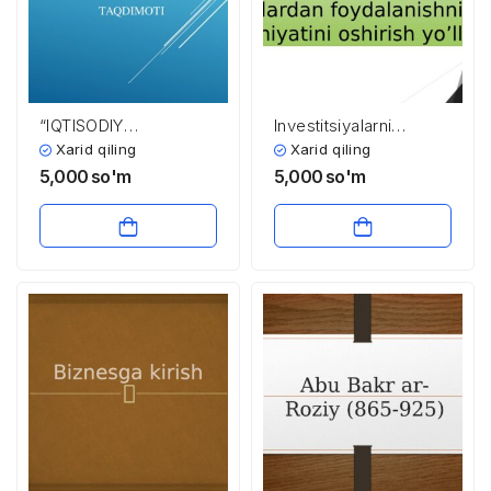
“IQTISODIY
Investitsiyalarni
TARAQQIYOTNING
rag’banlantrishda
Xarid qiling
Xarid qiling
TURLI
soliqlardan
5,000
so'm
5,000
so'm
BOSQICHLARIDA
foydalanishning
BUDJET-SOLIQ
ahamiyatini oshirish
TIZIMINING
yo’llari
TRANSFORMATSIYALANISH
I ” mavzusidagi ishi
TAQDIMOTI