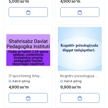
5,000
so'm
4,900
so'm
Oʻquvchining ilmiy
Kognitiv psixologiyada
dunyoqarashni
diqqat tadqiqotlari
Xarid qiling
Xarid qiling
shakllantirish
4,900
so'm
9,900
so'm