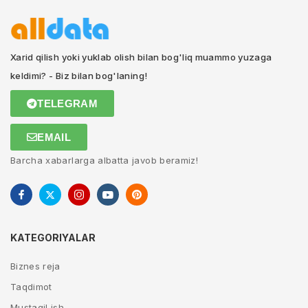
Xarid qilish yoki yuklab olish bilan bog'liq muammo yuzaga
keldimi? - Biz bilan bog'laning!
TELEGRAM
EMAIL
Barcha xabarlarga albatta javob beramiz!
KATEGORIYALAR
Biznes reja
Taqdimot
Mustaqil ish