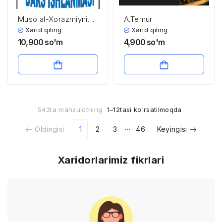
Muso al-Xorazmiyning
A.Temur
ilmiy me’rosi va uning
Xarid qiling
Xarid qiling
didaktik qarashlari
10,900
so'm
4,900
so'm
bo’yicha dars
ishlanma
543ta mahsulotning
1–12tasi ko'rsatilmoqda
…
Oldingisi
1
2
3
46
Keyingisi
Xaridorlarimiz fikrlari