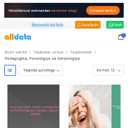
Intellektual mehnatdan
daromad oling!
Sotuvchi bo'lish
Xaridlarim
Kirish
Sotuvchi bo'lish
0
>
>
>
Bosh sahifa
Talabalar uchun
Taqdimotlar
Pedagogika, Psixologiya va Sotsiologiya