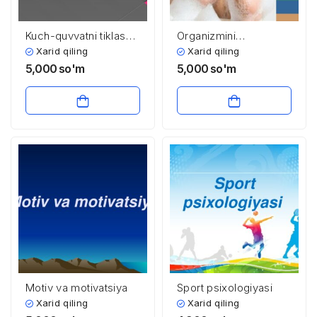
Kuch-quvvatni tiklash
Organizmini
vositalarining
chiniqtirishning
Xarid qiling
Xarid qiling
qo‘llanilishiga
gigiyenik asoslari
5,000
so'm
5,000
so'm
qo‘yiladigan gigiyenik
talablar
Motiv va motivatsiya
Sport psixologiyasi
Xarid qiling
Xarid qiling