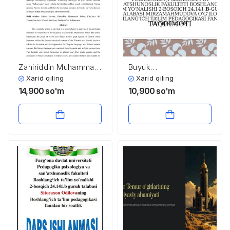
Zahiriddin Muhammad
Buyuk
Bobur sheʼriyatida
mutafakkirlarning
Xarid qiling
Xarid qiling
Navoiyning taʼsiri
hayoti va ijodi hamda
14,900
so'm
10,900
so'm
pedagogik qarashlari