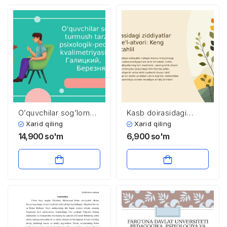
O’quvchilar sog’lom
Kasb doirasidagi
turmush tarzining
ziddiyatlar va inson
Xarid qiling
Xarid qiling
psixologik-pedagogik
fe’l-atvori: Keng
14,900
so'm
6,900
so'm
kvalimetriyasi. (А. С.
qamrovli tahlil Ish
Галицкий, Е. Ю.
muhitida yuzaga
Березняк)
keladigan ziddiyatlar
nafaqat shaxsiy
hissiyotlarga, balki
butun tashkilotning
samaradorligiga ham
ta’sir ko