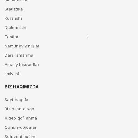
Statistika
Kurs ishi
Diplom ishi
Testlar
Namunaviy hujjat
Dars ishlanma
Amaliy hisobotlar
Ilmiy ish
BIZ HAQIMIZDA
Sayt haqida
Biz bilan aloqa
Video qo’llanma
Qonun-qoidalar
Sotuvchi bo’ling