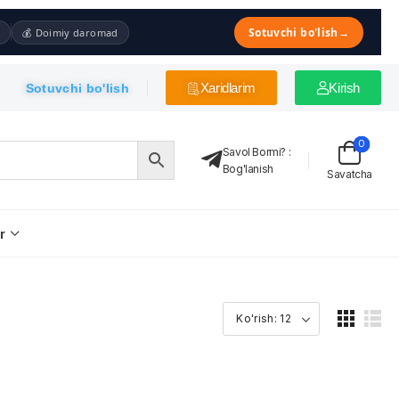
Sotuvchi bo'lish
→
💰 Doimiy daromad
Xaridlarim
Kirish
Sotuvchi bo'lish
0
Savol Bormi?
:
Bog'lanish
Savatcha
r