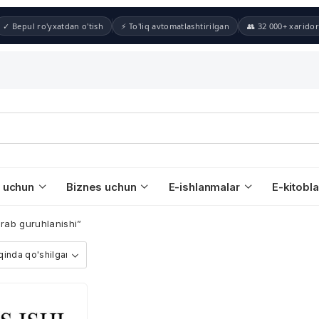
✓ Bepul ro'yxatdan o'tish
⚡ To'liq avtomatlashtirilgan
👥 32 000+ xaridor
 uchun
Biznes uchun
E-ishlanmalar
E-kitobla
rab guruhlanishi”