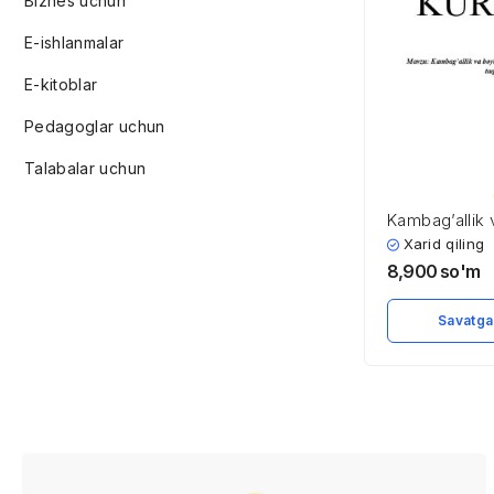
Biznes uchun
E-ishlanmalar
E-kitoblar
Pedagoglar uchun
Talabalar uchun
Kambag’allik 
Daromadlar ta
Xarid qiling
va taqsimlani
8,900
so'm
Savatga