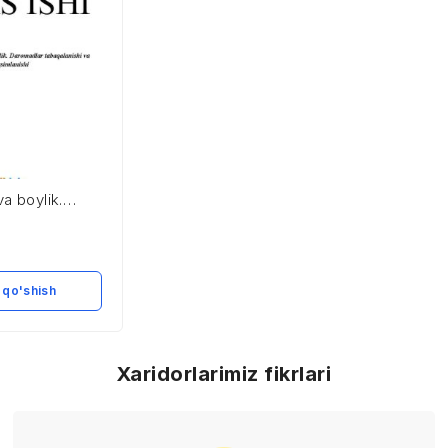
va boylik.
baqalanishi
shi
 qo'shish
Xaridorlarimiz fikrlari