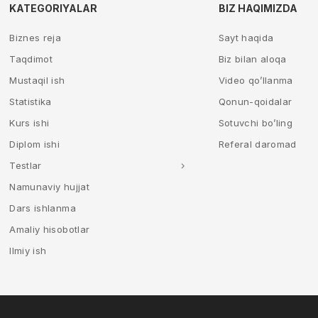
KATEGORIYALAR
BIZ HAQIMIZDA
Biznes reja
Sayt haqida
Taqdimot
Biz bilan aloqa
Mustaqil ish
Video qo’llanma
Statistika
Qonun-qoidalar
Kurs ishi
Sotuvchi bo’ling
Diplom ishi
Referal daromad
Testlar
Namunaviy hujjat
Dars ishlanma
Amaliy hisobotlar
Ilmiy ish