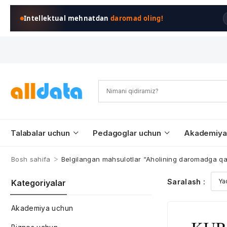
Intellektual mehnatdan
daromad oling!
Talabalar uchun
Pedagoglar uchun
Akademiya
>
Bosh sahifa
Belgilangan mahsulotlar “Aholining daromadga qa
Saralash :
Kategoriyalar
Akademiya uchun