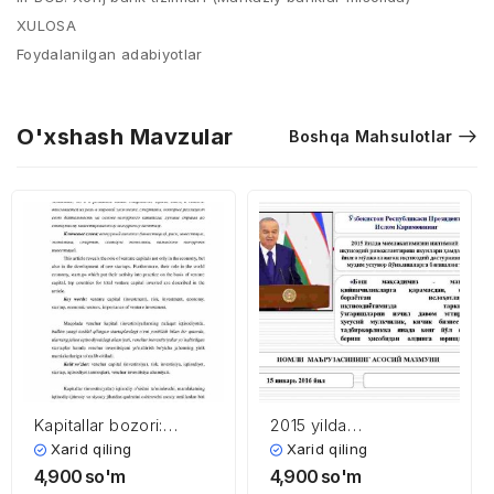
XULOSA
Foydalanilgan adabiyotlar
O'xshash Mavzular
Boshqa Mahsulotlar
Kapitallar bozori:
2015 yilda
venchur kapital, uning
mamlakatimizni ijtimoiy
Xarid qiling
Xarid qiling
iqtisodiyotdagi roli
– iqtisodiy rivojlantirish
4,900
so'm
4,900
so'm