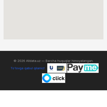
© 2026 Alldata.uz — Barcha huquqlar himoyalangan.
To'lovga qabul qilamiz!
0
IZLASH
AKKAUNT
SAVATCHA
MENYU