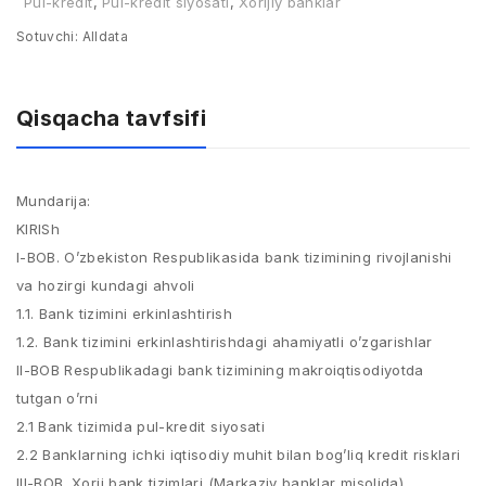
Pul-kredit
,
Pul-kredit siyosati
,
Xorijiy banklar
Sotuvchi:
Alldata
Qisqacha tavfsifi
Mundarija:
KIRISh
I-BOB. O’zbekiston Respublikasida bank tizimining rivojlanishi
va hozirgi kundagi ahvoli
1.1. Bank tizimini erkinlashtirish
1.2. Bank tizimini erkinlashtirishdagi ahamiyatli o’zgarishlar
II-BOB Respublikadagi bank tizimining makroiqtisodiyotda
tutgan o’rni
2.1 Bank tizimida pul-kredit siyosati
2.2 Banklarning ichki iqtisodiy muhit bilan bog’liq kredit risklari
III-BOB. Xorij bank tizimlari (Markaziy banklar misolida)