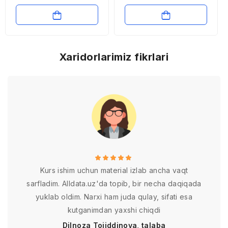
yakunlari hamda 2016
yilga mo’ljallangan
iqtisodiy dasturning
eng muhim ustuvor
yo’nalishlari
Xaridorlarimiz fikrlari
Kurs ishim uchun material izlab ancha vaqt
sarfladim. Alldata.uz'da topib, bir necha daqiqada
yuklab oldim. Narxi ham juda qulay, sifati esa
kutganimdan yaxshi chiqdi
Dilnoza Tojiddinova, talaba