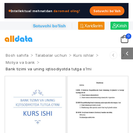
Intellektual mehnatdan
daromad oling!
Sotuvchi bo'lish
Xaridlarim
Kirish
Sotuvchi bo'lish
0
>
>
>
Bosh sahifa
Talabalar uchun
Kurs ishlar
>
Moliya va bank
Bank tizimi va uning iqtisodiyotda tutga o’rni