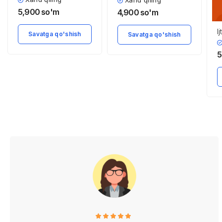
Xarid qiling
inson ta’siri
5,900
so'm
4,900
so'm
I
Savatga qo'shish
Savatga qo'shish
5