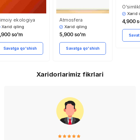
O’simlik
oziqlani
Xarid 
jtimoiy ekologiya
Atmosfera
o’ziga x
4,900
s
ahamiya
Xarid qiling
Xarid qiling
,900
so'm
5,900
so'm
Savat
Savatga qo'shish
Savatga qo'shish
Xaridorlarimiz fikrlari