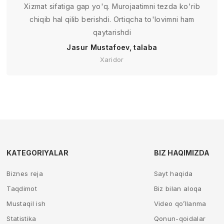
Xizmat sifatiga gap yo'q. Murojaatimni tezda ko'rib
chiqib hal qilib berishdi. Ortiqcha to'lovimni ham
qaytarishdi
Jasur Mustafoev, talaba
Xaridor
KATEGORIYALAR
BIZ HAQIMIZDA
Biznes reja
Sayt haqida
Taqdimot
Biz bilan aloqa
Mustaqil ish
Video qo’llanma
Statistika
Qonun-qoidalar