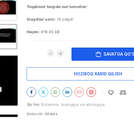
Taqdimot haqida ma’lumotlar:
Slaydlar soni:
15 slayd
Hajmi:
819.00 kB
SAVATGA QO'
HOZIROQ XARID QILISH
Bo'lim:
Botanika, biologiya va ekologiya
Sotuvchi:
Alldata