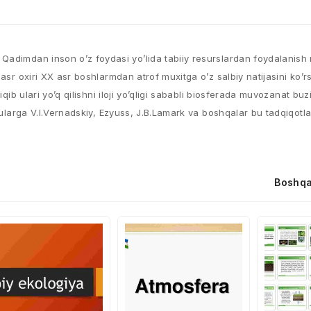
Qadimdan inson o’z foydasi yo’lida tabiiy resurslardan foydalanish 
 asr oxiri XX asr boshlarmdan atrof muxitga o’z salbiy natijasini ko’
ib ulari yo’q qilishni iloji yo’qligi sababli biosferada muvozanat buzil
 bularga V.I.Vernadskiy, Ezyuss, J.B.Lamark va boshqalar bu tadqiqotl
Boshqa