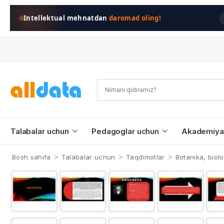
Intellektual mehnatdan
daromad oling!
Talabalar uchun
Pedagoglar uchun
Akademiya
>
>
>
Bosh sahifa
Talabalar uchun
Taqdimotlar
Botanika, biol