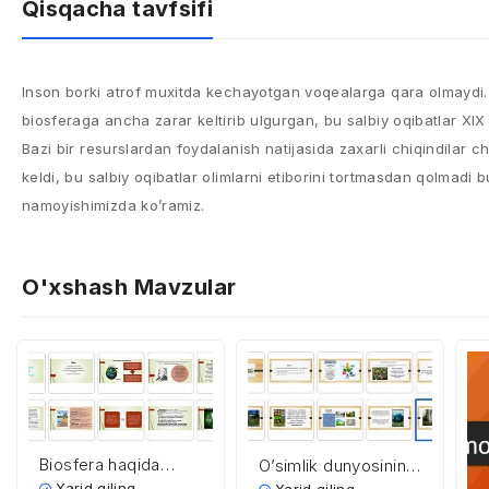
Qisqacha tavfsifi
Inson borki atrof muxitda kechayotgan voqealarga qara olmaydi. 
biosferaga ancha zarar keltirib ulgurgan, bu salbiy oqibatlar XIX
Bazi bir resurslardan foydalanish natijasida zaxarli chiqindilar chiq
keldi, bu salbiy oqibatlar olimlarni etiborini tortmasdan qolmadi
namoyishimizda ko’ramiz.
O'xshash Mavzular
Biosfera haqida
O’simlik dunyosining
nazariyalar
xilma-xilligi va unga
Xarid qiling