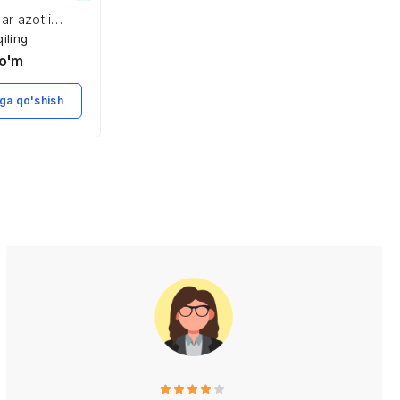
lar azotli
5,900
so'm
shining
qiling
osligi va
o'm
Savatga qo'shish
ti
ga qo'shish