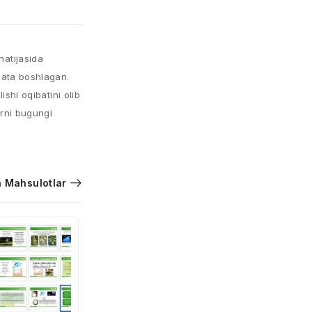
natijasida
rsata boshlagan.
ishi oqibatini olib
arni bugungi
 Mahsulotlar
Transport
ekologiyasi
Xarid qiling