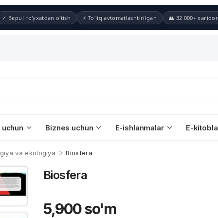
✓ Bepul ro'yxatdan o'tish
⚡ To'liq avtomatlashtirilgan
👥 32 000+ xaridor
 uchun
Biznes uchun
E-ishlanmalar
E-kitobla
>
ogiya va ekologiya
Biosfera
Biosfera
5,900
so'm