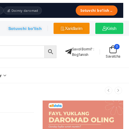
Sotuvchi bo'lish
→
💰 Doimiy daromad
Xaridlarim
Kirish
Sotuvchi bo'lish
0
Savol Bormi?
:
Bog'lanish
Savatcha
r