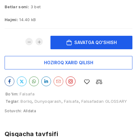
Betlar soni:
3 bet
Hajmi:
14.40 kB
SAVATGA QO'SHISH
HOZIROQ XARID QILISH
Bo'lim:
Falsafa
Teglar:
Borliq
,
Dunyoqarash
,
Falsafa
,
Falsafadan GLOSSARY
Sotuvchi:
Alldata
Qisqacha tavfsifi