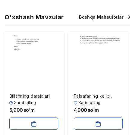
O'xshash Mavzular
Boshqa Mahsulotlar
Bilishning darajalari
Falsafaning kelib
chiqishi
Xarid qiling
Xarid qiling
5,900
so'm
4,900
so'm