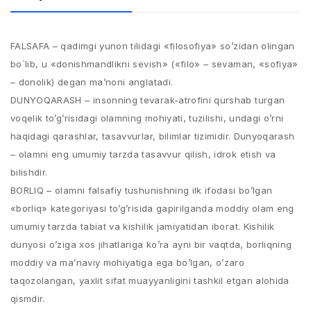
FALSAFA – qadimgi yunon tilidagi «filosofiya» so’zidan olingan
bo`lib, u «donishmandlikni sеvish» («filo» – sеvaman, «sofiya»
– donolik) dеgan ma’noni anglatadi.
DUNYOQARASH – insonning tеvarak-atrofini qurshab turgan
voqеlik to’g’risidagi olamning mohiyati, tuzilishi, undagi o’rni
haqidagi qarashlar, tasavvurlar, bilimlar tizimidir. Dunyoqarash
– olamni eng umumiy tarzda tasavvur qilish, idrok etish va
bilishdir.
BORLIQ – olamni falsafiy tushunishning ilk ifodasi bo’lgan
«borliq» katеgoriyasi to’g’risida gapirilganda moddiy olam eng
umumiy tarzda tabiat va kishilik jamiyatidan iborat. Kishilik
dunyosi o’ziga xos jihatlariga ko’ra ayni bir vaqtda, borliqning
moddiy va ma’naviy mohiyatiga ega bo’lgan, o’zaro
taqozolangan, yaxlit sifat muayyanligini tashkil etgan alohida
qismdir.