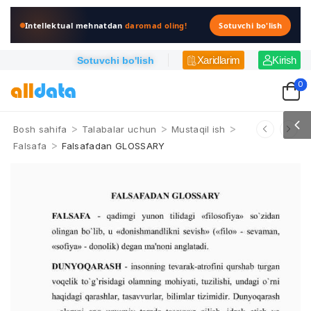
Intellektual mehnatdan
daromad oling!
Sotuvchi bo'lish
Xaridlarim
Kirish
Sotuvchi bo'lish
0
>
>
>
Bosh sahifa
Talabalar uchun
Mustaqil ish
>
Falsafa
Falsafadan GLOSSARY