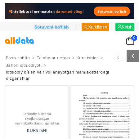
Intellektual mehnatdan
daromad oling!
Sotuvchi bo'lish
Xaridlarim
Kirish
Sotuvchi bo'lish
0
>
>
>
Bosh sahifa
Talabalar uchun
Kurs ishlar
>
Jahon iqtisodiyoti
Iqtisodiy o’sish va rivojlanayotgan mamlakatlardagi
o’zgarishlar