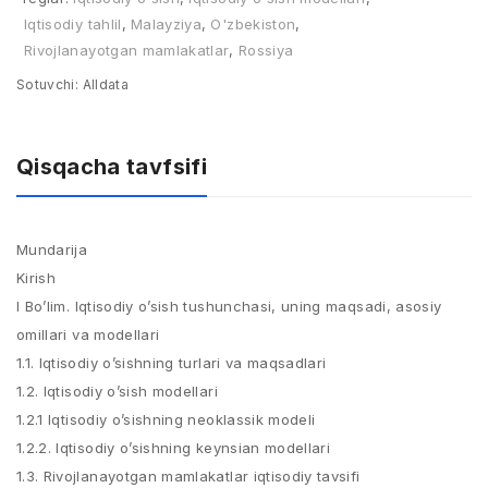
Iqtisodiy tahlil
,
Malayziya
,
O'zbekiston
,
Rivojlanayotgan mamlakatlar
,
Rossiya
Sotuvchi:
Alldata
Qisqacha tavfsifi
Mundarija
Kirish
I Bo’lim. Iqtisodiy o’sish tushunchasi, uning maqsadi, asosiy
omillari va modellari
1.1. Iqtisodiy o’sishning turlari va maqsadlari
1.2. Iqtisodiy o’sish modellari
1.2.1 Iqtisodiy o’sishning neoklassik modeli
1.2.2. Iqtisodiy o’sishning keynsian modellari
1.3. Rivojlanayotgan mamlakatlar iqtisodiy tavsifi