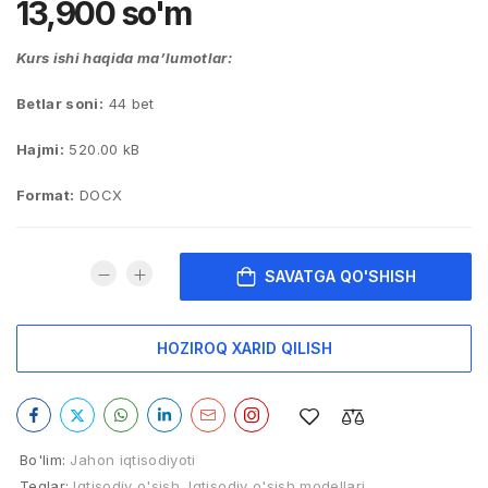
13,900
so'm
Kurs ishi haqida ma’lumotlar:
Betlar soni:
44 bet
Hajmi:
520.00 kB
Format:
DOCX
SAVATGA QO'SHISH
HOZIROQ XARID QILISH
Bo'lim:
Jahon iqtisodiyoti
Teglar:
Iqtisodiy o'sish
,
Iqtisodiy o'sish modellari
,