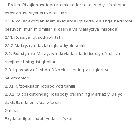
II Bo’lim. Rivojlanayotgan mamlakatlarda iqtisodiy o’sishning
asosiy xususiyatlari va omillari
2.1. Rivojlanayotgan mamlakatlarda iqtisodiy o’sishga beruvchi
beruvchi muhim omillar (Rossiya va Malayziya misolida)
2.1.1. Rossiya iqtisodiyoti tahlili
2.1.2 Malayziya davlati iqtisodiyoti tahlili
2.2. Rossiya va Malayziya davlatlarida iqtisodiy o’sish va
rivojlanishning istiqbollari
2.3. Iqtosodiy o’sishda O’zbekistonning yutuqlari va
muammolari
2.3.1. O’zbekiston iqtisodiyoti tahlili
2.3.2. O’zbekistondagi iqtisodiy o’sishning Markaziy Osiyo
davlatlari bilan o’zaro ta’siri
Xulosa
Foydalanilgan adabiyotlar ro’yxati