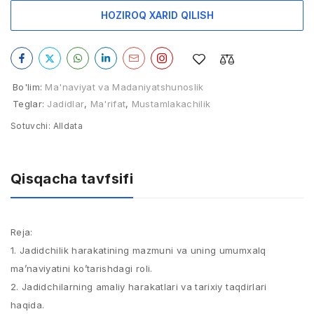
HOZIROQ XARID QILISH
Bo'lim:
Ma'naviyat va Madaniyatshunoslik
Teglar:
Jadidlar
,
Ma'rifat
,
Mustamlakachilik
Sotuvchi:
Alldata
Qisqacha tavfsifi
Reja:
1. Jadidchilik harakatining mazmuni va uning umumxalq
ma’naviyatini ko’tarishdagi roli.
2. Jadidchilarning amaliy harakatlari va tarixiy taqdirlari
haqida.