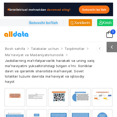
Intellektual mehnatdan
daromad oling!
Sotuvchi bo'lish
Xaridlarim
Kirish
Sotuvchi bo'lish
0
>
>
>
Bosh sahifa
Talabalar uchun
Taqdimotlar
>
Ma'naviyat va Madaniyatshunoslik
Jadidlarning ma’rifatparvarlik harakati va uning xalq
ma’naviyatini yuksaltirishdagi tutgan o’rni. Xonliklar
davri va qaramlik sharoitida ma’naviyat. Sovet
totalitar tuzumi davrida ma’naviyat va iqtisodiy
hayot