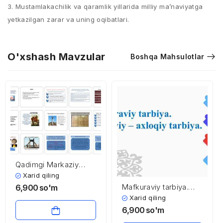
3. Mustamlakachilik va qaramlik yillarida milliy ma’naviyatga
yetkazilgan zarar va uning oqibatlari.
O'xshash Mavzular
Boshqa Mahsulotlar
Qadimgi Markaziy
Osiyo xalqlari
Xarid qiling
ma’naviyatining
Mafkuraviy tarbiya.
6,900
so'm
shakllanish jarayonlari.
Ma’naviy – axloqiy
Xarid qiling
Islom dinida
tarbiya.
6,900
so'm
ma’naviyat va shaxs