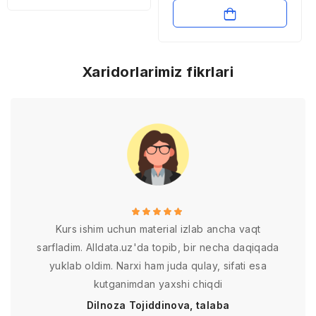
ma’naviy qiyofasining
talqini. Islom
sivilizatsiyasida
ma’naviyat, iqtisod va
dinning uyg’unlashuvi
Xaridorlarimiz fikrlari
Kurs ishim uchun material izlab ancha vaqt
sarfladim. Alldata.uz'da topib, bir necha daqiqada
yuklab oldim. Narxi ham juda qulay, sifati esa
kutganimdan yaxshi chiqdi
Dilnoza Tojiddinova, talaba