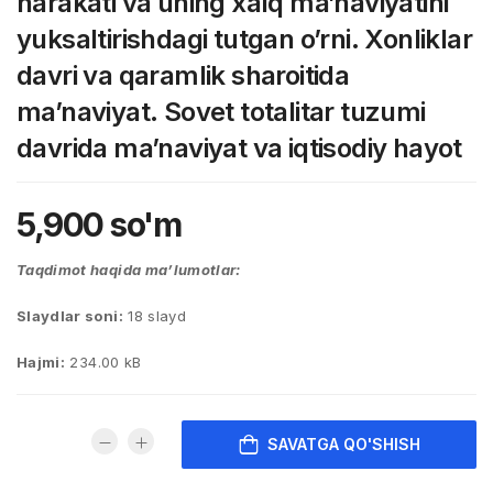
harakati va uning xalq ma’naviyatini
yuksaltirishdagi tutgan o’rni. Xonliklar
davri va qaramlik sharoitida
ma’naviyat. Sovet totalitar tuzumi
davrida ma’naviyat va iqtisodiy hayot
5,900
so'm
Taqdimot haqida ma’lumotlar:
Slaydlar soni:
18 slayd
Hajmi:
234.00 kB
SAVATGA QO'SHISH