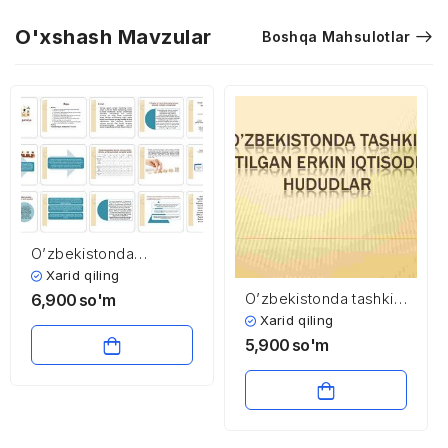
O'xshash Mavzular
Boshqa Mahsulotlar
O’zbekistonda
pensiya tizimi
Xarid qiling
O’zbekistonda tashkil
6,900
so'm
etilgan erkin iqtisodiy
Xarid qiling
hududlar
5,900
so'm