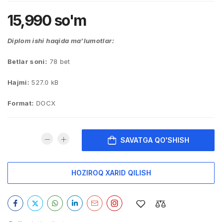
15,990
so'm
Diplom ishi haqida ma’lumotlar:
Betlar soni:
78 bet
Hajmi:
527.0 kB
Format:
DOCX
SAVATGA QO'SHISH
HOZIROQ XARID QILISH