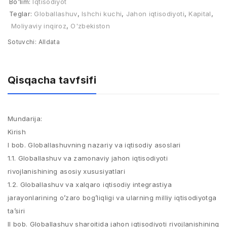
Bo'lim:
Iqtisodiyot
Teglar:
Globallashuv
,
Ishchi kuchi
,
Jahon iqtisodiyoti
,
Kapital
,
Moliyaviy inqiroz
,
O'zbekiston
Sotuvchi:
Alldata
Qisqacha tavfsifi
Mundarija:
Kirish
I bob. Globallashuvning nazariy va iqtisodiy asoslari
1.1. Globallashuv va zamonaviy jahon iqtisodiyoti
rivojlanishining asosiy xususiyatlari
1.2. Globallashuv va xalqaro iqtisodiy integrastiya
jarayonlarining o’zaro bog’liqligi va ularning milliy iqtisodiyotga
ta’siri
II bob. Globallashuv sharoitida jahon iqtisodiyoti rivojlanishining