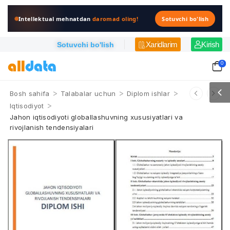
Intellektual mehnatdan
daromad oling!
Sotuvchi bo'lish
Xaridlarim
Kirish
Sotuvchi bo'lish
0
>
>
>
Bosh sahifa
Talabalar uchun
Diplom ishlar
>
Iqtisodiyot
Jahon iqtisodiyoti globallashuvning xususiyatlari va
rivojlanish tendensiyalari