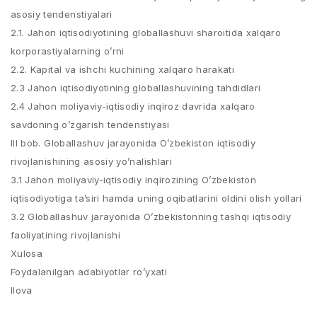
asosiy tendenstiyalari
2.1. Jahon iqtisodiyotining globallashuvi sharoitida xalqaro
korporastiyalarning o’rni
2.2. Kapital va ishchi kuchining xalqaro harakati
2.3 Jahon iqtisodiyotining globallashuvining tahdidlari
2.4 Jahon moliyaviy-iqtisodiy inqiroz davrida xalqaro
savdoning o’zgarish tendenstiyasi
III bob. Globallashuv jarayonida O’zbekiston iqtisodiy
rivojlanishining asosiy yo’nalishlari
3.1 Jahon moliyaviy-iqtisodiy inqirozining O’zbekiston
iqtisodiyotiga ta’siri hamda uning oqibatlarini oldini olish yollari
3.2 Globallashuv jarayonida O’zbekistonning tashqi iqtisodiy
faoliyatining rivojlanishi
Xulosa
Foydalanilgan adabiyotlar ro’yxati
Ilova