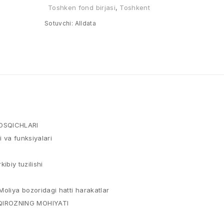
Toshken fond birjasi
,
Toshkent
Sotuvchi:
Alldata
OSQICHLARI
i va funksiyalari
kibiy tuzilishi
Moliya bozoridagi hatti harakatlar
NQIROZNING MOHIYATI
i