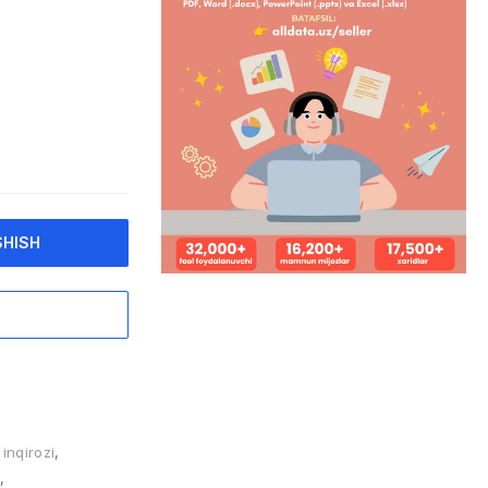
SHISH
inqirozi
,
,