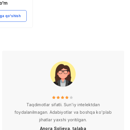
buyuk allomalarining
o'm
1,900
so'm
hissalari
ga qo'shish
Savatga qo'shish
Taqdimotlar sifatli. Sun'iy intelektdan
foydalanilmagan. Adabiyotlar va boshqa ko'plab
jihatlar yaxshi yoritilgan.
Anora Solieva, talaba