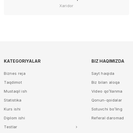
Xaridor
KATEGORIYALAR
BIZ HAQIMIZDA
Biznes reja
Sayt haqida
Taqdimot
Biz bilan aloqa
Mustaqil ish
Video qo’llanma
Statistika
Qonun-qoidalar
Kurs ishi
Sotuvchi bo’ling
Diplom ishi
Referal daromad
Testlar