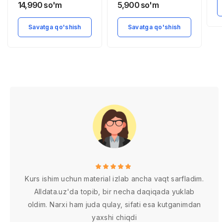
milliy boylikning
iqtisodiy hududlar
14,990
so'm
5,900
so'm
ahamiyati
Savatga qo'shish
Savatga qo'shish
Kurs ishim uchun material izlab ancha vaqt sarfladim.
Alldata.uz'da topib, bir necha daqiqada yuklab
oldim. Narxi ham juda qulay, sifati esa kutganimdan
yaxshi chiqdi