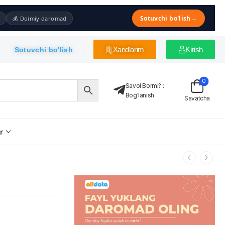
Sotuvchi bo'lish
→
💰 Doimiy daromad
Xaridlarim
Kirish
Sotuvchi bo'lish
0
Savol Bormi?
:
Bog'lanish
Savatcha
r