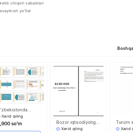
kelib chiqish sabablari
asaytirish yo’llar
Boshqa
’zbekistonda
ensiya tizimi
Xarid qiling
Bozor iqtisodiyotiga
Turizm i
,900
so'm
o’tish yo’llari va
Xarid qiling
Xarid 