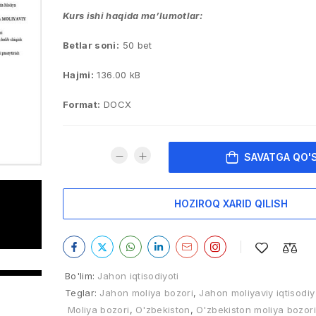
Kurs ishi haqida ma’lumotlar:
Betlar soni:
50 bet
Hajmi:
136.00 kB
Format:
DOCX
SAVATGA QO'
HOZIROQ XARID QILISH
Bo'lim:
Jahon iqtisodiyoti
Teglar:
Jahon moliya bozori
,
Jahon moliyaviy iqtisodiy 
Moliya bozori
,
O'zbekiston
,
O'zbekiston moliya bozori