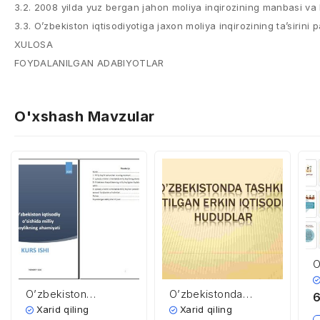
3.2. 2008 yilda yuz bergan jahon moliya inqirozining manbasi va 
3.3. O’zbekiston iqtisodiyotiga jaxon moliya inqirozining ta’sirini p
XULOSA
FOYDALANILGAN ADABIYOTLAR
O'xshash Mavzular
O
p
O’zbekiston
O’zbekistonda
6
iqtisodiy o’sishida
tashkil etilgan erkin
Xarid qiling
Xarid qiling