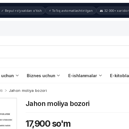
✓ Bepul ro'yxatdan o'tish
⚡ To'liq avtomatlashtirilgan
👥 32 000+ xaridor
 uchun
Biznes uchun
E-ishlanmalar
E-kitobla
>
ti
Jahon moliya bozori
Jahon moliya bozori
17,900
so'm