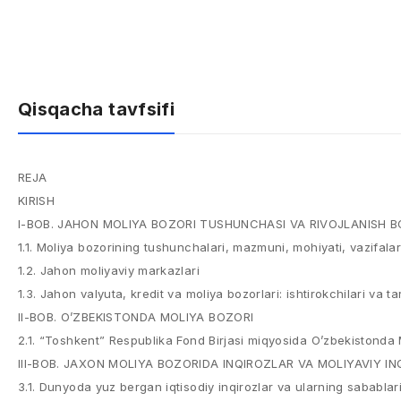
Qisqacha tavfsifi
REJA
KIRISH
I-BOB. JAHON MOLIYA BOZORI TUSHUNCHASI VA RIVOJLANISH B
1.1. Moliya bozorining tushunchalari, mazmuni, mohiyati, vazifalar
1.2. Jahon moliyaviy markazlari
1.3. Jahon valyuta, kredit va moliya bozorlari: ishtirokchilari va tar
II-BOB. O’ZBEKISTONDA MOLIYA BOZORI
2.1. “Toshkent” Respublika Fond Birjasi miqyosida O’zbekistonda 
III-BOB. JAXON MOLIYA BOZORIDA INQIROZLAR VA MOLIYAVIY I
3.1. Dunyoda yuz bergan iqtisodiy inqirozlar va ularning sabablar