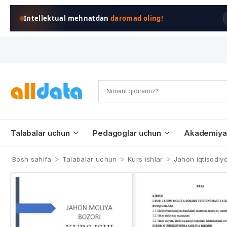
Intellektual mehnatdan
daromad oling!
Talabalar uchun
Pedagoglar uchun
Akademiya
>
>
>
Bosh sahifa
Talabalar uchun
Kurs ishlar
Jahon iqtisodiyo