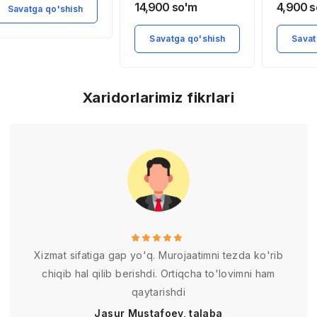
xususiyatlari
14,900
so'm
4,900
s
Savatga qo'shish
Savatga qo'shish
Savat
Xaridorlarimiz fikrlari
Xizmat sifatiga gap yo'q. Murojaatimni tezda ko'rib
chiqib hal qilib berishdi. Ortiqcha to'lovimni ham
qaytarishdi
Jasur Mustafoev, talaba