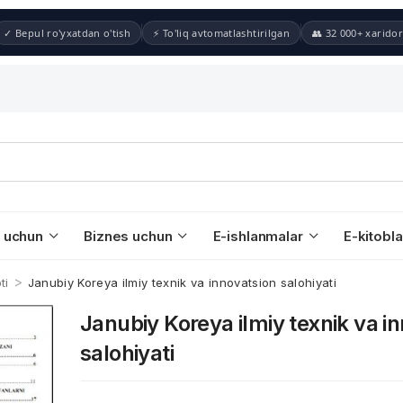
✓ Bepul ro'yxatdan o'tish
⚡ To'liq avtomatlashtirilgan
👥 32 000+ xaridor
 uchun
Biznes uchun
E-ishlanmalar
E-kitobla
>
ti
Janubiy Koreya ilmiy texnik va innovatsion salohiyati
Janubiy Koreya ilmiy texnik va i
salohiyati