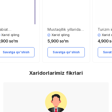
abiat
Mustaqillik yillarida
Turizm i
omponentlaridan
O’zbekiston
Xarid qiling
Xarid qiling
Xarid 
oydalanish va ularni
Respublikasi
,900
so'm
5,900
so'm
4,900
s
uxofaza qilishning
iqtisodiyotida
kologik–iqtisodiy
amalga oshirilgan
Savatga qo'shish
Savatga qo'shish
Savat
soslari
tarkibiy o’zgarishlar
Xaridorlarimiz fikrlari