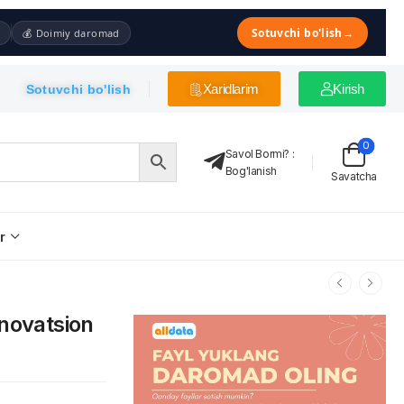
Sotuvchi bo'lish
→
💰 Doimiy daromad
Xaridlarim
Kirish
Sotuvchi bo'lish
0
Savol Bormi?
:
Bog'lanish
Savatcha
r
nnovatsion