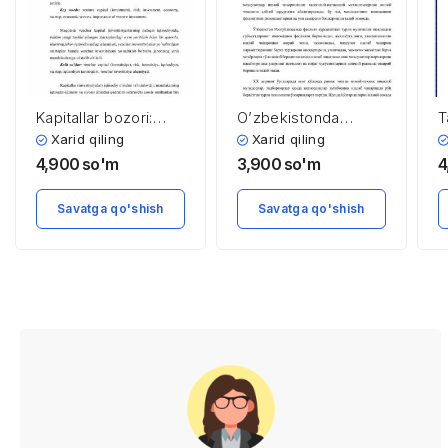
Kapitallar bozori:
O’zbekistonda
T
venchur kapital,
innovatsion faoliyatni
k
Xarid qiling
Xarid qiling
uning iqtisodiyotdagi
rivojlantirish
f
4,900
so'm
3,900
so'm
4
roli
istiqbollari
m
e
Savatga qo'shish
Savatga qo'shish
a