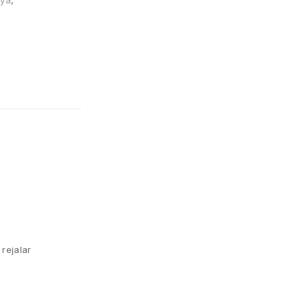
iya
,
 rejalar