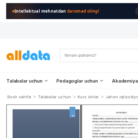
Intellektual mehnatdan
daromad oling!
Talabalar uchun
Pedagoglar uchun
Akademiya
>
>
>
Bosh sahifa
Talabalar uchun
Kurs ishlar
Jahon iqtisodiyo