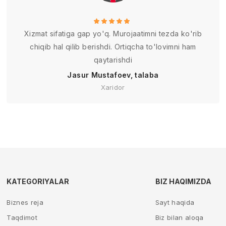
Xizmat sifatiga gap yo'q. Murojaatimni tezda ko'rib
chiqib hal qilib berishdi. Ortiqcha to'lovimni ham
qaytarishdi
Jasur Mustafoev, talaba
Xaridor
KATEGORIYALAR
BIZ HAQIMIZDA
Biznes reja
Sayt haqida
Taqdimot
Biz bilan aloqa