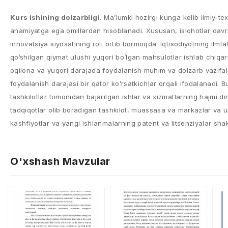
Kurs ishining dolzarbligi.
Ma’lumki hozirgi kunga kelib ilmiy-tex
ahamiyatga ega omillardan hisoblanadi. Xususan, islohotlar davri
innovatsiya siyosatining roli ortib bormoqda. Iqtisodiyotning ilmtala
qo’shilgan qiymat ulushi yuqori bo’lgan mahsulotlar ishlab chiqar
oqilona va yuqori darajada foydalanish muhim va dolzarb vazifal
foydalanish darajasi bir qator ko’rsatkichlar orqali ifodalanadi. 
tashkilotlar tomonidan bajarilgan ishlar va xizmatlarning hajmi din
tadqiqotlar olib boradigan tashkilot, muassasa va markazlar va ul
kashfiyotlar va yangi ishlanmalarning patent va litsenziyalar shak
O'xshash Mavzular