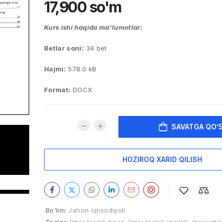
17,900
so'm
Kurs ishi haqida ma’lumotlar:
Betlar soni:
34 bet
Hajmi:
578.0 kB
Format:
DOCX
SAVATGA QO'
HOZIROQ XARID QILISH
Bo'lim:
Jahon iqtisodiyoti