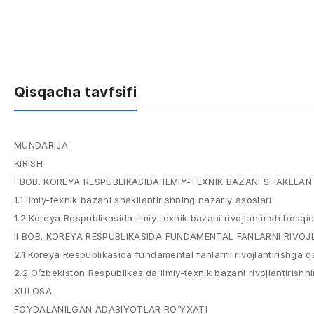
Qisqacha tavfsifi
MUNDARIJA:
KIRISH
I BOB. KOREYA RESPUBLIKASIDA ILMIY-TEXNIK BAZANI SHAKLLAN
1.1 Ilmiy-texnik bazani shakllantirishning nazariy asoslari
1.2 Koreya Respublikasida ilmiy-texnik bazani rivojlantirish bosqic
II BOB. KOREYA RESPUBLIKASIDA FUNDAMENTAL FANLARNI RIVOJ
2.1 Koreya Respublikasida fundamental fanlarni rivojlantirishga q
2.2 O’zbekiston Respublikasida ilmiy-texnik bazani rivojlantirishnin
XULOSA
FOYDALANILGAN ADABIYOTLAR RO’YXATI