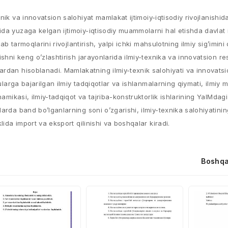
nik va innovatsion salohiyat mamlakat ijtimoiy-iqtisodiy rivojlanishida
da yuzaga kelgan ijtimoiy-iqtisodiy muammolarni hal etishda davlat 
b tarmoqlarini rivojlantirish, yalpi ichki mahsulotning ilmiy sig’imini 
ishni keng o’zlashtirish jarayonlarida ilmiy-texnika va innovatsion r
ardan hisoblanadi. Mamlakatning ilmiy-texnik salohiyati va innovats
Bularga bajarilgan ilmiy tadqiqotlar va ishlanmalarning qiymati, ilmiy
amikasi, ilmiy-tadqiqot va tajriba-konstruktorlik ishlarining YaIMdagi 
arda band bo’lganlarning soni o’zgarishi, ilmiy-texnika salohiyatinin
lida import va eksport qilinishi va boshqalar kiradi.
Boshqa