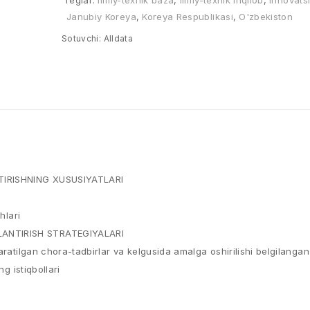
Teglar:
Ilmiy-texnik baza
,
Ilmiy-texnik inqilob
,
Innovats
Janubiy Koreya
,
Koreya Respublikasi
,
O'zbekiston
Sotuvchi:
Alldata
TIRISHNING XUSUSIYATLARI
hlari
LANTIRISH STRATEGIYALARI
aratilgan chora-tadbirlar va kelgusida amalga oshirilishi belgilangan
g istiqbollari