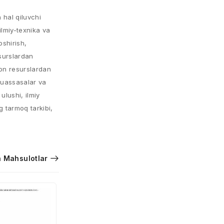
 hal qiluvchi
ilmiy-texnika va
oshirish,
esurslardan
ion resurslardan
 muassasalar va
ulushi, ilmiy
g tarmoq tarkibi,
 Mahsulotlar