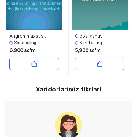
Angren maxsus
Globallashuv
industrial zo’nasi va
jarayonlarining
Xarid qiling
Xarid qiling
uning infratuzilmani
mamlakatlar iqtisodiy
6,900
so'm
5,900
so'm
rivojlantirishdagi
xavfsizligiga ta’siri
ahamiyati
Xaridorlarimiz fikrlari