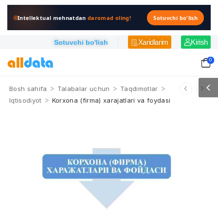
Intellektual mehnatdan
daromad oling!
Sotuvchi bo'lish
Xaridlarim
Kirish
Sotuvchi bo'lish
0
>
>
>
Bosh sahifa
Talabalar uchun
Taqdimotlar
>
Iqtisodiyot
Korxona (firma) xarajatlari va foydasi