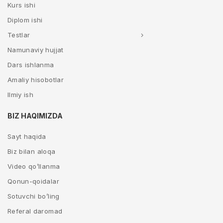
Kurs ishi
Diplom ishi
Testlar
Namunaviy hujjat
Dars ishlanma
Amaliy hisobotlar
Ilmiy ish
BIZ HAQIMIZDA
Sayt haqida
Biz bilan aloqa
Video qo’llanma
Qonun-qoidalar
Sotuvchi bo’ling
Referal daromad