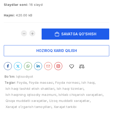
Slaydlar soni:
16 slayd
Hajmi:
420.00 kB
SAVATGA QO'SHISH
HOZIROQ XARID QILISH
Bo'lim:
Iqtisodiyot
Teglar:
Foyda
,
Foyda massasi
,
Foyda normasi
,
Ish haqi
,
Ish haqi tashkil etish shakllari
,
Ish haqi tizimlari
,
Ish haqining iqtisodiy mazmuni
,
Ishlab chiqarish xarajatlari
,
Qisqa muddatli xarajatlar
,
Uzoq muddatli xarajatlar
,
Xarajat o’zgarish tamoyillari
,
Xarajat tarkibi