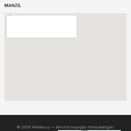
MANZIL
© 2026 Alldata.uz — Barcha huquqlar himoyalangan.