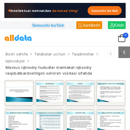
Intellektual mehnatdan
daromad oling!
Sotuvchi bo'lish
Xaridlarim
Kirish
Sotuvchi bo'lish
0
>
>
>
Bosh sahifa
Talabalar uchun
Taqdimotlar
>
Iqtisodiyot
Maxsus iqtisodiy hududlar mamlakat iqtisodiy
raqobatbardoshligini oshirish vositasi sifatida