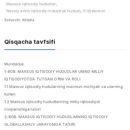
Maxsus iqtisodiy hududlar
,
Navoiy erkin iqtisodiy-industrial hududi
,
O'zbekiston
Sotuvchi:
Alldata
Qisqacha tavfsifi
Mundarija:
1-BOB. MAXSUS IQTISODIY HUDUDLAR UNING MILLIY
IQTISODIYOTDA TUTGAN O’RNI VA ROLI
1.1 Maxsus iqtisodiy hudularning mazmun-mohiyati va ularning
turlari
1.2 Maxsus iqtisodiy hududlarning milliy iqtisodiyot
rivojlanishiga ta’siri
2-BOB. MAXSUS IQTISODIY HUDUDLARNING IQTISODIY
GLOBALLASHUV JARAYONIGA TA’SIRI