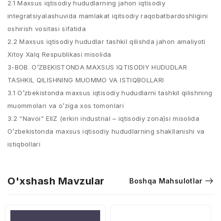
2.1 Maxsus iqtisodiy hududlarning jahon iqtisodiy
integratsiyalashuvida mamlakat iqitsodiy raqobatbardoshligini
oshirish vositasi sifatida
2.2 Maxsus iqtisodiy hududlar tashkil qilishda jahon amaliyoti
Xitoy Xalq Respublikasi misolida
3-BOB. O’ZBEKISTONDA MAXSUS IQTISODIY HUDUDLAR
TASHKIL QILISHNING MUOMMO VA ISTIQBOLLARI
3.1 O’zbekistonda maxsus iqtisodiy hududlarni tashkil qilishning
muommolari va o’ziga xos tomonlari
3.2 “Navoi” EIIZ (erkin industrial – iqtisodiy zona)si misolida
O’zbekistonda maxsus iqtisodiy hududlarning shakllanishi va
istiqbollari
O'xshash Mavzular
Boshqa Mahsulotlar