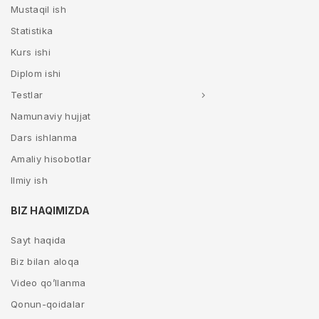
Mustaqil ish
Statistika
Kurs ishi
Diplom ishi
Testlar
Namunaviy hujjat
Dars ishlanma
Amaliy hisobotlar
Ilmiy ish
BIZ HAQIMIZDA
Sayt haqida
Biz bilan aloqa
Video qo’llanma
Qonun-qoidalar