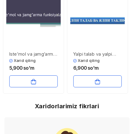
Iste’mol va jamg’arma
Yalpi talab va yalpi
funksiyalari
taklif
Xarid qiling
Xarid qiling
5,900
so'm
6,900
so'm
Xaridorlarimiz fikrlari