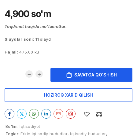
4,900
so'm
Taqdimot haqida ma’lumotlar:
Slaydlar soni:
11 slayd
Hajmi:
475.00 kB
SAVATGA QO'SHISH
HOZIROQ XARID QILISH
Bo'lim:
Iqtisodiyot
Teglar:
Erkin iqtisodiy hududlar
,
Iqtisodiy hududlar
,