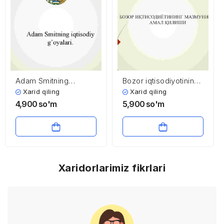
Adam Smitning
Bozor iqtisodiyotining
iqtisodiy g’oyalari
mazmuni va amal
Xarid qiling
Xarid qiling
qilishi
4,900
so'm
5,900
so'm
Xaridorlarimiz fikrlari