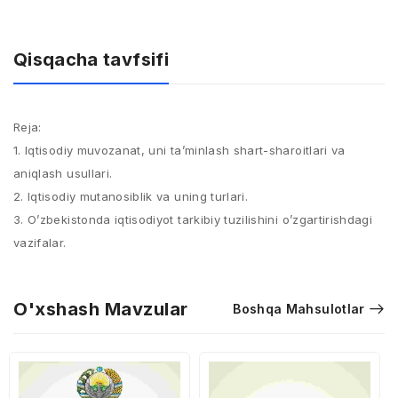
Qisqacha tavfsifi
Reja:
1. Iqtisodiy muvozanat, uni ta’minlash shart-sharoitlari va
aniqlash usullari.
2. Iqtisodiy mutanosiblik va uning turlari.
3. O’zbekistonda iqtisodiyot tarkibiy tuzilishini o’zgartirishdagi
vazifalar.
O'xshash Mavzular
Boshqa Mahsulotlar