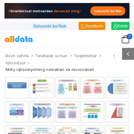
Intellektual mehnatdan
daromad oling!
Sotuvchi bo'lish
Xaridlarim
Kirish
Sotuvchi bo'lish
0
>
>
>
Bosh sahifa
Talabalar uchun
Taqdimotlar
>
Iqtisodiyot
Milliy iqtisodiyotning nisbatlari va muvozanati