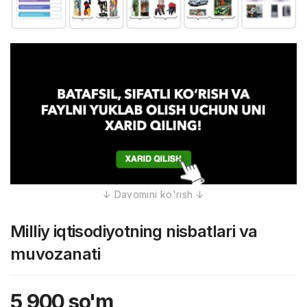
Milliy iqtisodiyotning nisbatlari va
muvozanati
5,900
so'm