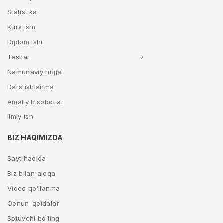
Statistika
Kurs ishi
Diplom ishi
Testlar
Namunaviy hujjat
Dars ishlanma
Amaliy hisobotlar
Ilmiy ish
BIZ HAQIMIZDA
Sayt haqida
Biz bilan aloqa
Video qo’llanma
Qonun-qoidalar
Sotuvchi bo’ling