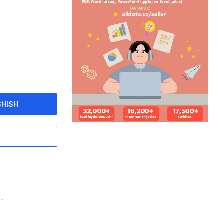
SHISH
t
,