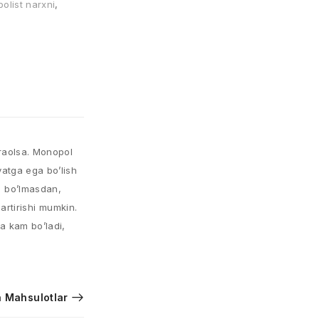
olist narxni
,
iraolsa. Monopol
yatga ega bo’lish
l bo’lmasdan,
gartirishi mumkin.
a kam bo’ladi,
 Mahsulotlar