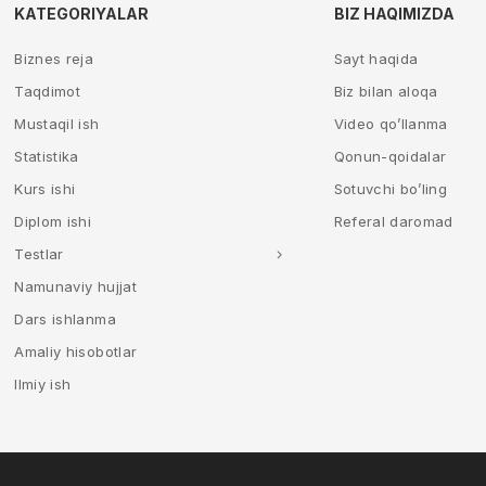
KATEGORIYALAR
BIZ HAQIMIZDA
Biznes reja
Sayt haqida
Taqdimot
Biz bilan aloqa
Mustaqil ish
Video qo’llanma
Statistika
Qonun-qoidalar
Kurs ishi
Sotuvchi bo’ling
Diplom ishi
Referal daromad
Testlar
Namunaviy hujjat
Dars ishlanma
Amaliy hisobotlar
Ilmiy ish