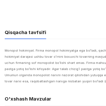
Qisqacha tavfsifi
Monopol hokimiyat. Firma monopol hokimiyatga ega bo’ladi, qachonk
hokimiyat darajasi ushbu tovar o’rnini bosuvchi tovarning mavjud
uchun firmaning sof monopolist bo’lishi shart emas. Firma mahsu
pastga yotiq bo’lishi kifoyadir. Agar talab chizig’i pastga yotiq bo
Umumun olganda monopolist narxni nazorat qilishidan yutuqqa ega 
tovar narxi esa, raqobatlashgan narxga nisbatan yuqori bo’ladi (
O'xshash Mavzular