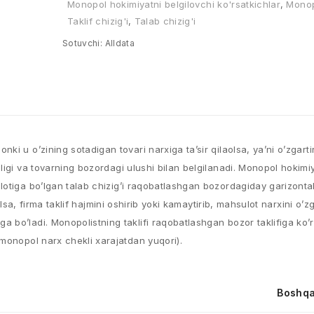
Monopol hokimiyatni belgilovchi ko'rsatkichlar
,
Monop
Taklif chizig'i
,
Talab chizig'i
Sotuvchi:
Alldata
i u o’zining sotadigan tovari narxiga ta’sir qilaolsa, ya’ni o’zgart
ligi va tovarning bozordagi ulushi bilan belgilanadi. Monopol hokimi
lotiga bo’lgan talab chizig’i raqobatlashgan bozordagiday garizonta
’lsa, firma taklif hajmini oshirib yoki kamaytirib, mahsulot narxini o’z
bo’ladi. Monopolistning taklifi raqobatlashgan bozor taklifiga ko’r
monopol narx chekli xarajatdan yuqori).
Boshqa