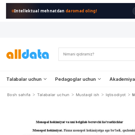
Intellektual mehnatdan
daromad oling!
Talabalar uchun
Pedagoglar uchun
Akademiya
>
>
>
>
Bosh sahifa
Talabalar uchun
Mustaqil ish
Iqtisodiyot
M