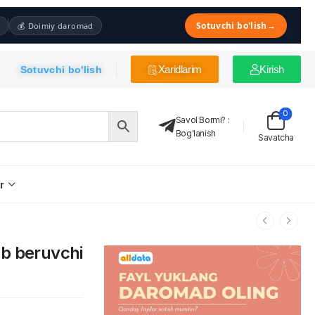
Sotuvchi bo'lish
→
💰 Doimiy daromad
Xaridlarim
Kirish
Sotuvchi bo'lish
0
Savol Bormi?
:
Bog'lanish
Savatcha
r
ab beruvchi