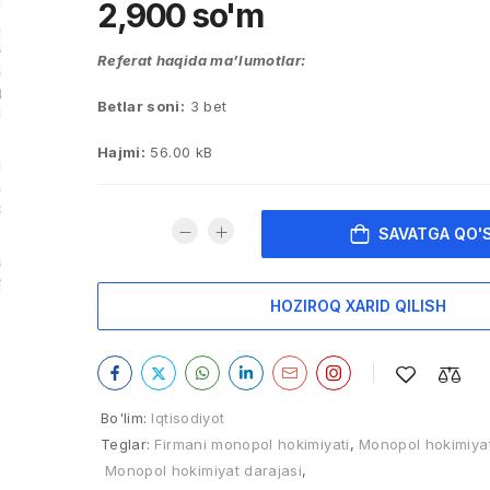
2,900
so'm
Referat haqida ma’lumotlar:
Betlar soni:
3 bet
Hajmi:
56.00 kB
SAVATGA QO'
HOZIROQ XARID QILISH
Bo'lim:
Iqtisodiyot
Teglar:
Firmani monopol hokimiyati
,
Monopol hokimiya
Monopol hokimiyat darajasi
,