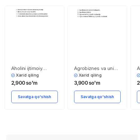
Aholini ijtimoiy
Agrobiznes va uning
A
himoyalash asoslari
turlari
d
Xarid qiling
Xarid qiling
a
2,900
so'm
3,900
so'm
2
Savatga qo'shish
Savatga qo'shish