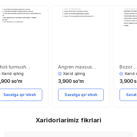
holi turmush
Angren maxsus
Bozor
arajasi va uning
industrial zonasi
infratuz
Xarid qiling
Xarid qiling
Xarid 
sosiy indikatorlari
rivojlan
,900
so'm
3,900
so'm
3,900
s
davlatni
Savatga qo'shish
Savatga qo'shish
Savat
Xaridorlarimiz fikrlari