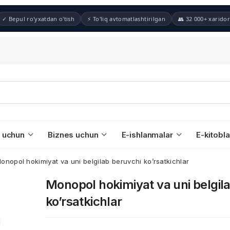
✓ Bepul ro'yxatdan o'tish
⚡ To'liq avtomatlashtirilgan
👥 32 000+ xaridor
 uchun
Biznes uchun
E-ishlanmalar
E-kitobla
onopol hokimiyat va uni belgilab beruvchi ko’rsatkichlar
Monopol hokimiyat va uni belgil
ko’rsatkichlar