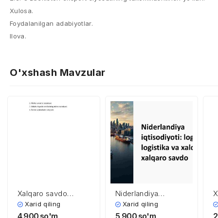
Xulosa.
Foydalanilgan adabiyotlar.
Ilova.
O'xshash Mavzular
Xalqaro savdo
Niderlandiya
X
nazariyasi va
iqtisodiyoti: logistika
k
Xarid qiling
Xarid qiling
amaliyoti elеmеntlari
va xalqaro savdo
t
4,900
so'm
5,900
so'm
2