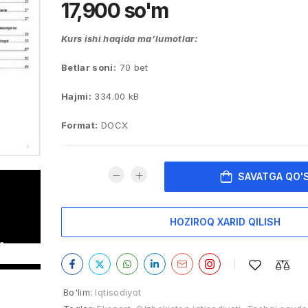
17,900
so'm
Kurs ishi haqida ma’lumotlar:
Betlar soni:
70 bet
Hajmi:
334.00 kB
Format:
DOCX
SAVATGA QO'
HOZIROQ XARID QILISH
Bo'lim:
Iqtisodiyot