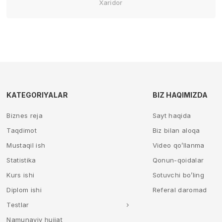
Xaridor
KATEGORIYALAR
BIZ HAQIMIZDA
Biznes reja
Sayt haqida
Taqdimot
Biz bilan aloqa
Mustaqil ish
Video qo’llanma
Statistika
Qonun-qoidalar
Kurs ishi
Sotuvchi bo’ling
Diplom ishi
Referal daromad
Testlar
Namunaviy hujjat