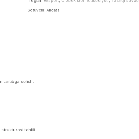
Teglar:
Eksport
,
O'zbekiston iqtisodiyoti
,
Tashqi savdo
Sotuvchi:
Alldata
 tartibga solish.
strukturasi tahlili.