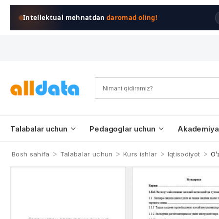
Intellektual mehnatdan
daromad oling!
Talabalar uchun
Pedagoglar uchun
Akademiya
>
>
>
>
Bosh sahifa
Talabalar uchun
Kurs ishlar
Iqtisodiyot
O’