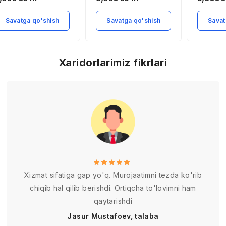
ohalarini yanada
siyosati
engaytirishda
Savatga qo'shish
Savatga qo'shish
Savat
utunjaxon Savdo
ashkilotining o’rni
Xaridorlarimiz fikrlari
Xizmat sifatiga gap yo'q. Murojaatimni tezda ko'rib
chiqib hal qilib berishdi. Ortiqcha to'lovimni ham
qaytarishdi
Jasur Mustafoev, talaba