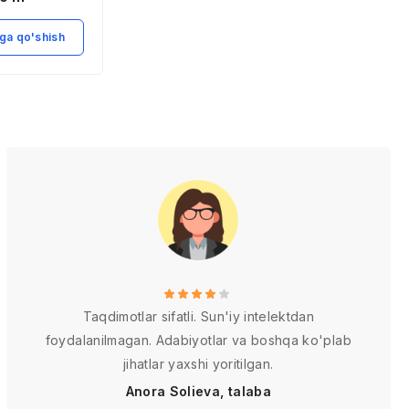
ga qo'shish
Savatga qo'shish
Taqdimotlar sifatli. Sun'iy intelektdan
foydalanilmagan. Adabiyotlar va boshqa ko'plab
jihatlar yaxshi yoritilgan.
Anora Solieva, talaba