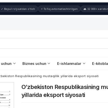
✓ Bepul ro'yxatdan o'tish
⚡ To'liq avtomatlashtirilgan
👥 32 000+ xaridor
 uchun
Biznes uchun
E-ishlanmalar
E-kitobla
zbekiston Respublikasining mustaqillik yillarida eksport siyosati
O’zbekiston Respublikasining mu
yillarida eksport siyosati