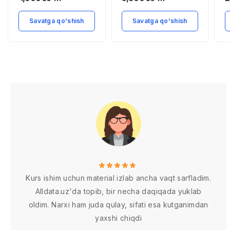
s
k
Savatga qo'shish
Savatga qo'shish
B
T
Kurs ishim uchun material izlab ancha vaqt sarfladim.
Alldata.uz'da topib, bir necha daqiqada yuklab
oldim. Narxi ham juda qulay, sifati esa kutganimdan
yaxshi chiqdi