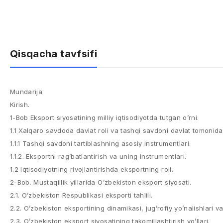
Qisqacha tavfsifi
Mundarija
Kirish.
1-Bob Eksport siyosatining milliy iqtisodiyotda tutgan o’rni.
1.1 Xalqaro savdoda davlat roli va tashqi savdoni davlat tomonidan
1.1.1 Tashqi savdoni tartiblashning asosiy instrumentlari.
1.1.2. Eksportni rag’batlantirish va uning instrumentlari.
1.2 Iqtisodiyotning rivojlantirishda eksportning roli.
2-Bob. Mustaqillik yillarida O’zbekiston eksport siyosati.
2.1. O’zbekiston Respublikasi eksporti tahlili.
2.2. O’zbekiston eksportining dinamikasi, jug’rofiy yo’nalishlari va 
2.3. O’zbekiston eksport siyosatining takomillashtirish yo’llari.