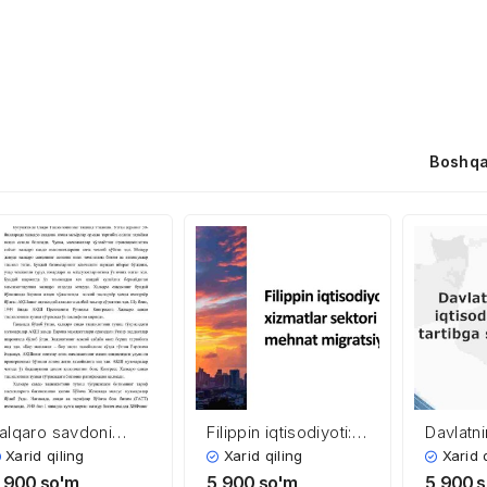
Boshqa
alqaro savdoni
Filippin iqtisodiyoti:
Davlatni
o’ptomonlama
xizmatlar sektori va
iqtisodi
Xarid qiling
Xarid qiling
Xarid 
artibga solish
mehnat migratsiyasi
tartibga
,900
so'm
5,900
so'm
5,900
s