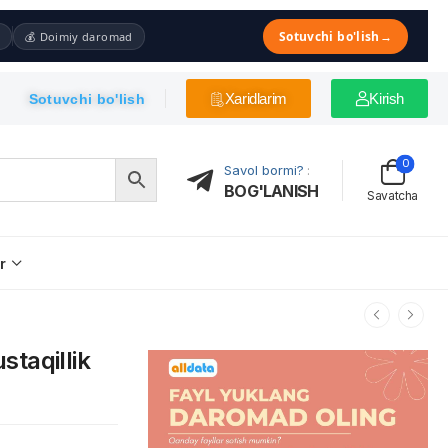
Sotuvchi bo'lish
→
💰 Doimiy daromad
Xaridlarim
Kirish
Sotuvchi bo'lish
0
Savol bormi?
:
BOG'LANISH
Savatcha
r
staqillik