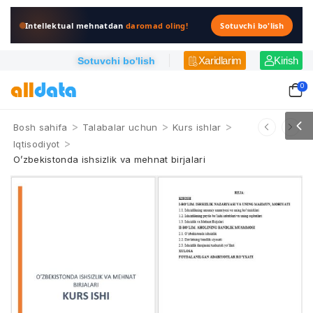
Intellektual mehnatdan
daromad oling!
Sotuvchi bo'lish
Xaridlarim
Kirish
Sotuvchi bo'lish
0
>
>
>
Bosh sahifa
Talabalar uchun
Kurs ishlar
>
Iqtisodiyot
O’zbekistonda ishsizlik va mehnat birjalari