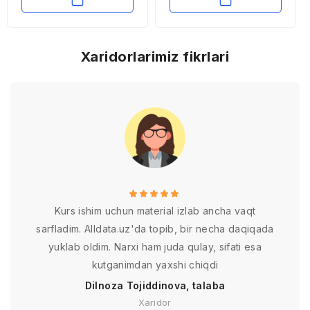
Xaridorlarimiz fikrlari
Kurs ishim uchun material izlab ancha vaqt
sarfladim. Alldata.uz'da topib, bir necha daqiqada
yuklab oldim. Narxi ham juda qulay, sifati esa
kutganimdan yaxshi chiqdi
Dilnoza Tojiddinova, talaba
Xaridor