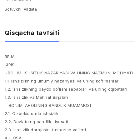
Sotuvchi:
Alldata
Qisqacha tavfsifi
REJA:
KIRISH
I-BO’LIM. ISHSIZLIK NAZARIYASI VA UNING MAZMUN, MOHIYATI
1.1. Ishsizlikning umumiy nazariyasi va uning ko’rinishlari
1.2. Ishsizlikning paydo bo’lishi sabablari va uning oqibatlari
1.3. Ishsizlik va Mehnat Birjalari
II-BO’LIM. AHOLINING BANDLIK MUAMMOSI
2.1. O’zbekistonda ishsizlik
2.2. Davlatning bandlik siyosati
2.3. Ishsizlik darajasini tushurish yo’llari
XULOSA