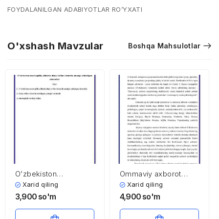
FOYDALANILGAN ADABIYOTLAR RO’YXATI
O'xshash Mavzular
Boshqa Mahsulotlar
O’zbekiston
Ommaviy axborot
mustaqillik yillarda
vositalari globallashuv
Xarid qiling
Xarid qiling
diniy ta’lim tizimida
sharoitida
3,900
so'm
4,900
so'm
amalga oshirilgan
islohotlar