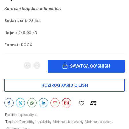
Kurs ishi haqida ma’lumotlar:
Betlar soni:
23 bet
Hajmi:
445.00 kB
Format:
DOCX
SAVATGA QO'SHISH
HOZIROQ XARID QILISH
Bo'lim:
Iqtisodiyot
Teglar:
Bandlik
,
Ishsizlik
,
Mehnat birjalari
,
Mehnat bozori
,
O'zbekiston