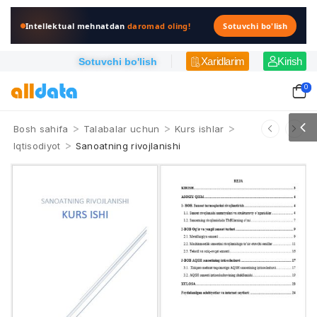
Intellektual mehnatdan
daromad oling!
Sotuvchi bo'lish
Xaridlarim
Kirish
Sotuvchi bo'lish
0
>
>
>
Bosh sahifa
Talabalar uchun
Kurs ishlar
>
Iqtisodiyot
Sanoatning rivojlanishi