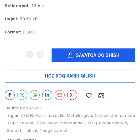
Betlar soni:
23 bet
Hajmi:
58.60 kB
Format:
DOCX
SAVATGA QO'SHISH
HOZIROQ XARID QILISH
Bo'lim:
Iqtisodiyot
Teglar:
AQSH
,
Mashinasozlik
,
Metallurgiya
,
O’zbekiston sanoati
,
Og'ir sanoat
,
Oziq-ovqat mahsulotlari
,
Oziq-ovqat sanoati
,
Sanoat
,
Tekstil
,
Yengil sanoat