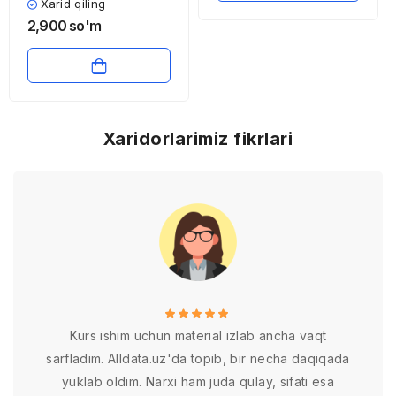
xo’jaligiga umumiy
Xarid qiling
ta’rif
2,900
so'm
Xaridorlarimiz fikrlari
Kurs ishim uchun material izlab ancha vaqt
sarfladim. Alldata.uz'da topib, bir necha daqiqada
yuklab oldim. Narxi ham juda qulay, sifati esa