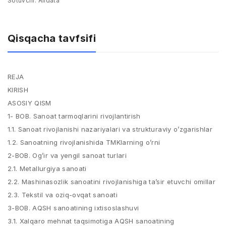
Sotuvchi:
Alldata
Qisqacha tavfsifi
REJA
KIRISH
ASOSIY QISM
1- BOB. Sanoat tarmoqlarini rivojlantirish
1.1. Sanoat rivojlanishi nazariyalari va strukturaviy o’zgarishlar
1.2. Sanoatning rivojlanishida TMKlarning o’rni
2-BOB. Og’ir va yengil sanoat turlari
2.1. Metallurgiya sanoati
2.2. Mashinasozlik sanoatini rivojlanishiga ta’sir etuvchi omillar
2.3. Tekstil va oziq-ovqat sanoati
3-BOB. AQSH sanoatining ixtisoslashuvi
3.1. Xalqaro mehnat taqsimotiga AQSH sanoatining