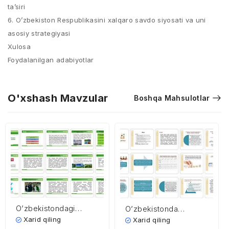
ta’siri
6. O’zbekiston Respublikasini xalqaro savdo siyosati va uni
asosiy strategiyasi
Xulosa
Foydalanilgan adabiyotlar
O'xshash Mavzular
Boshqa Mahsulotlar
O’zbekistondagi
O’zbekistonda
ekologik vaziyat
pensiya tizimi
Xarid qiling
Xarid qiling