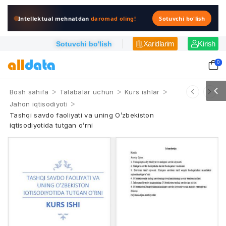
Intellektual mehnatdan
daromad oling!
Sotuvchi bo'lish
Xaridlarim
Kirish
Sotuvchi bo'lish
0
>
>
>
Bosh sahifa
Talabalar uchun
Kurs ishlar
>
Jahon iqtisodiyoti
Tashqi savdo faoliyati va uning O’zbekiston
iqtisodiyotida tutgan o’rni