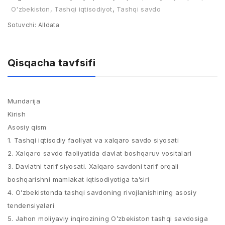
O'zbekiston
,
Tashqi iqtisodiyot
,
Tashqi savdo
Sotuvchi:
Alldata
Qisqacha tavfsifi
Mundarija
Kirish
Asosiy qism
1. Tashqi iqtisodiy faoliyat va xalqaro savdo siyosati
2. Xalqaro savdo faoliyatida davlat boshqaruv vositalari
3. Davlatni tarif siyosati. Xalqaro savdoni tarif orqali
boshqarishni mamlakat iqtisodiyotiga ta’siri
4. O’zbekistonda tashqi savdoning rivojlanishining asosiy
tendensiyalari
5. Jahon moliyaviy inqirozining O’zbekiston tashqi savdosiga