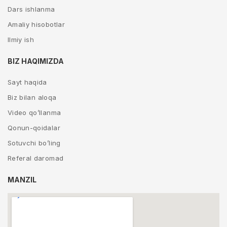
Dars ishlanma
Amaliy hisobotlar
Ilmiy ish
BIZ HAQIMIZDA
Sayt haqida
Biz bilan aloqa
Video qo’llanma
Qonun-qoidalar
Sotuvchi bo’ling
Referal daromad
MANZIL