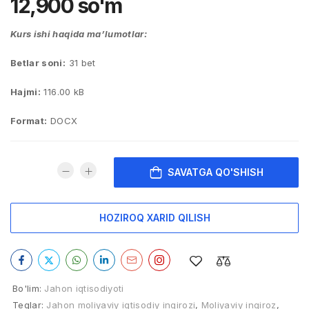
12,900
so'm
Kurs ishi haqida ma’lumotlar:
Betlar soni:
31 bet
Hajmi:
116.00 kB
Format:
DOCX
SAVATGA QO'SHISH
HOZIROQ XARID QILISH
Bo'lim:
Jahon iqtisodiyoti
Teglar:
Jahon moliyaviy iqtisodiy inqirozi
,
Moliyaviy inqiroz
,