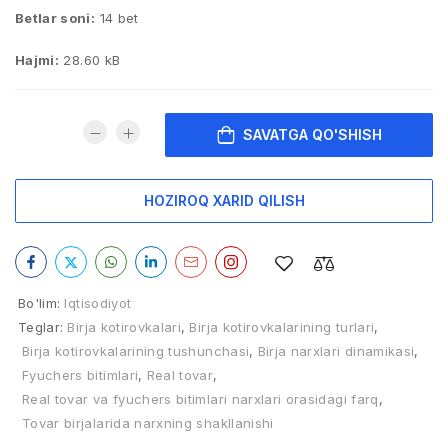
Betlar soni:
14 bet
Hajmi:
28.60 kB
SAVATGA QO'SHISH
HOZIROQ XARID QILISH
Bo'lim:
Iqtisodiyot
Teglar:
Birja kotirovkalari
,
Birja kotirovkalarining turlari
,
Birja kotirovkalarining tushunchasi
,
Birja narxlari dinamikasi
,
Fyuchers bitimlari
,
Real tovar
,
Real tovar va fyuchers bitimlari narxlari orasidagi farq
,
Tovar birjalarida narxning shakllanishi