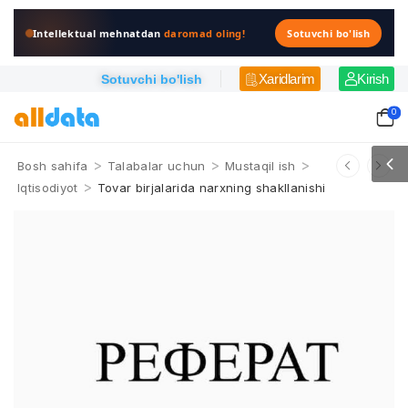
Intellektual mehnatdan
daromad oling!
Sotuvchi bo'lish
Xaridlarim
Kirish
Sotuvchi bo'lish
0
>
>
>
Bosh sahifa
Talabalar uchun
Mustaqil ish
>
Iqtisodiyot
Tovar birjalarida narxning shakllanishi