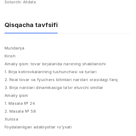
Sotuvchi:
Alldata
Qisqacha tavfsifi
Mundarija
Kirish
Amaliy qism: tovar birjalarida narxning shakllanishi
1. Birja kotirovkalarining tushunchasi va turlari
2. Real tovar va fyuchers bitimlari narxlari orasidagi farq
3. Birja narxlari dinamikasiga ta’sir etuvchi omillar
Amaliy qism
1. Masala № 24
2. Masala № 58
Xulosa
Foydalanilgan adabiyotlar ro’yxati