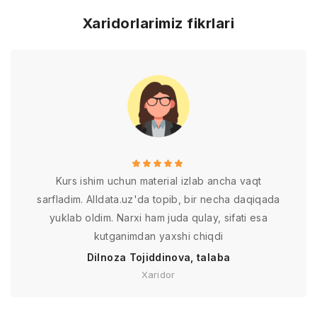
Xaridorlarimiz fikrlari
Kurs ishim uchun material izlab ancha vaqt
sarfladim. Alldata.uz'da topib, bir necha daqiqada
yuklab oldim. Narxi ham juda qulay, sifati esa
kutganimdan yaxshi chiqdi
Dilnoza Tojiddinova, talaba
Xaridor