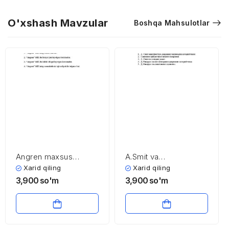
O'xshash Mavzular
Boshqa Mahsulotlar
Angren maxsus
A.Smit va
industrial zonasi
D.Rikardolarning
Xarid qiling
Xarid qiling
iqtisodiy ta’limotlari
3,900
so'm
3,900
so'm