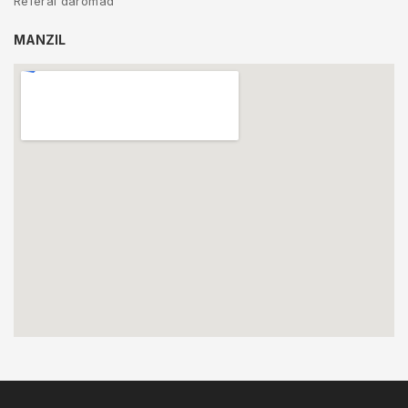
Referal daromad
MANZIL