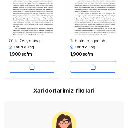
O’rta Osiyoning
Tabiatni o’rganish
geografik o’rni,
ilmiga Sharqning
Xarid qiling
Xarid qiling
chegaralari va o’ziga
buyuk allomalarining
1,900
so'm
1,900
so'm
xos xususiyatlari
hissalari
Xaridorlarimiz fikrlari