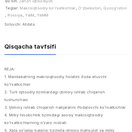
Bo'lim:
Jahon iqtisodiyoti
Teglar:
Makroiqtisodiy ko'rsatkichlar
,
O'zbekiston
,
Qozog'iston
,
Rossiya
,
YaIM
,
YaMM
Sotuvchi:
Alldata
Qisqacha tavfsifi
REJA:
1. Mamlakatning makroiqtisodiy holatini ifoda etuvchi
ko’rsatkichlar
2. Turli iqtisodiy tizimlardagi ijtimoiy ishlab chiqarish
tushunchasi
3. Ijtimoiy ishlab chiqarish natijalarini ifodalovchi ko’rsatkichlar
4. Milliy hisobchilik tizimidagi asosiy makroiqtisodiy
ko’rsatkichlarning o’zaro nisbati
5. Xalq xo’jaligi balansi tizimida ijtimoiy mahsulot va milliy