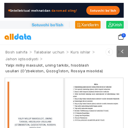
Intellektual mehnatdan
daromad oling!
Sotuvchi bo'lish
Xaridlarim
Kirish
Sotuvchi bo'lish
0
>
>
>
Bosh sahifa
Talabalar uchun
Kurs ishlar
>
Jahon iqtisodiyoti
Yalpi milliy maxsulot, uning tarkibi, hisoblash
usullari (O’zbekiston, Qozog’iston, Rossiya misolida)