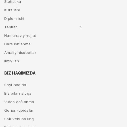
Statistika
Kurs ishi
Diplom ishi
Testlar
Namunaviy hujjat
Dars ishlanma
Amaliy hisobotlar
Ilmiy ish
BIZ HAQIMIZDA
Sayt haqida
Biz bilan aloqa
Video qo’llanma
Qonun-qoidalar
Sotuvchi bo’ling