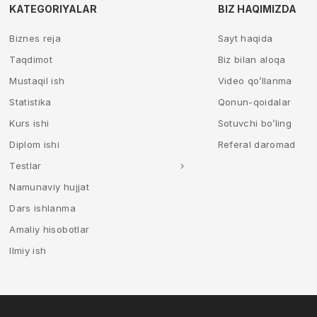
KATEGORIYALAR
BIZ HAQIMIZDA
Biznes reja
Sayt haqida
Taqdimot
Biz bilan aloqa
Mustaqil ish
Video qo’llanma
Statistika
Qonun-qoidalar
Kurs ishi
Sotuvchi bo’ling
Diplom ishi
Referal daromad
Testlar
Namunaviy hujjat
Dars ishlanma
Amaliy hisobotlar
Ilmiy ish