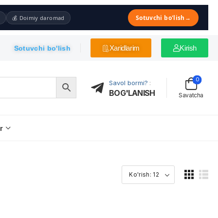
Sotuvchi bo'lish
→
💰 Doimiy daromad
Xaridlarim
Kirish
Sotuvchi bo'lish
0
Savol bormi?
:
BOG'LANISH
Savatcha
r