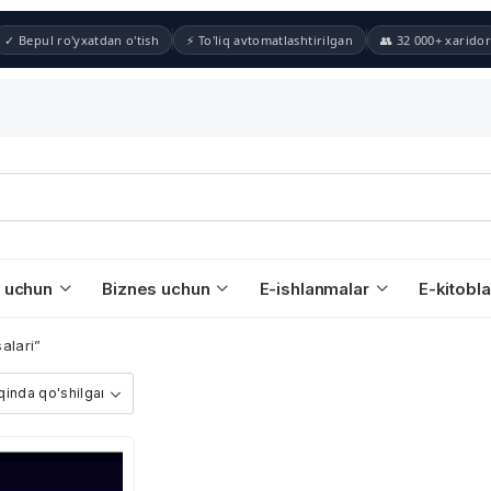
✓ Bepul ro'yxatdan o'tish
⚡ To'liq avtomatlashtirilgan
👥 32 000+ xaridor
 uchun
Biznes uchun
E-ishlanmalar
E-kitobla
alari”