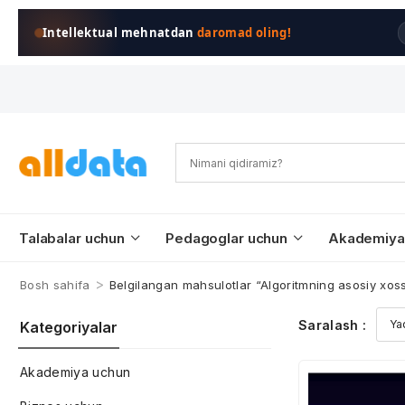
Intellektual mehnatdan
daromad oling!
Talabalar uchun
Pedagoglar uchun
Akademiya
>
Bosh sahifa
Belgilangan mahsulotlar “Algoritmning asosiy xoss
Saralash :
Kategoriyalar
Akademiya uchun