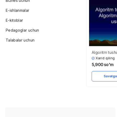
Biznes uchun
E-ishlanmalar
E-kitoblar
Pedagoglar uchun
Talabalar uchun
Algoritm tush
Algoritm qo’ll
Xarid qiling
5,900
so'm
Savatga