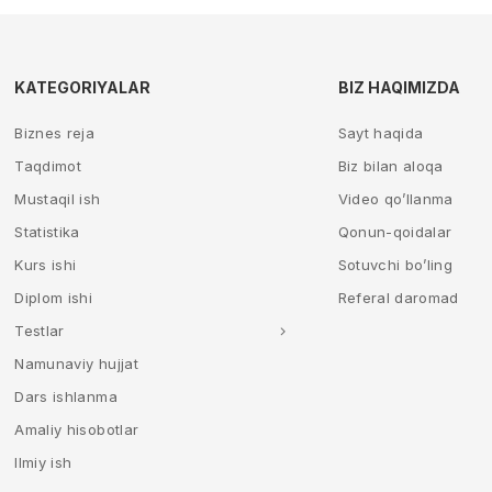
KATEGORIYALAR
BIZ HAQIMIZDA
Biznes reja
Sayt haqida
Taqdimot
Biz bilan aloqa
Mustaqil ish
Video qo’llanma
Statistika
Qonun-qoidalar
Kurs ishi
Sotuvchi bo’ling
Diplom ishi
Referal daromad
Testlar
Namunaviy hujjat
Dars ishlanma
Amaliy hisobotlar
Ilmiy ish