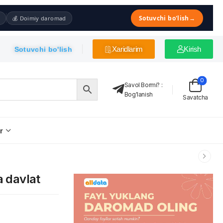
Sotuvchi bo'lish
→
💰 Doimiy daromad
Xaridlarim
Kirish
Sotuvchi bo'lish
0
Savol Bormi?
:
Bog'lanish
Savatcha
r
a davlat