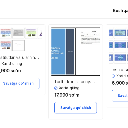
Boshqa
nstitutlar va ularning
amiyat
Xarid qiling
ivojlanishidagi roli
Instituts
,900
so'm
iqtisodi
Xarid 
Tadbirkorlik faoliyati
davlat
6,900
Savatga qo'shish
va ularning shakllari
Xarid qiling
17,990
so'm
Savat
Savatga qo'shish