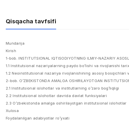
Qisqacha tavfsifi
Mundarija
Kirish
1-bob. INSTITUTSIONAL IQTISODIYOTNING ILMIY-NAZARIY ASOSL
1.1 Institutsional nazariyalarning paydo bo’lishi va rivojlanishi tarix
1.2 Neoinstitutsional nazariya rivojlanishining asosiy bosqichlari v
2-bob. O’ZBEKISTONDA AMALGA OSHIRILAYOTGAN INSTITUTSION
2.1 Institutsional islohotlar va institutlarning o’zaro bog’liqligi
2.2 Institutsional islohotlar davrida davlat funksiyalari
2.3 O’zbekistonda amalga oshirilayotgan institutsional islohotlar
Xulosa
Foydalanilgan adabiyotlar ro’yxati