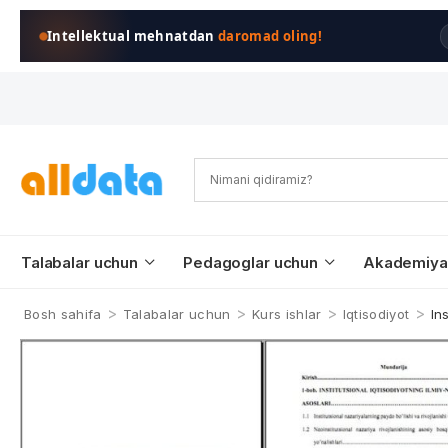
Intellektual mehnatdan
daromad oling!
Talabalar uchun
Pedagoglar uchun
Akademiya
>
>
>
>
Bosh sahifa
Talabalar uchun
Kurs ishlar
Iqtisodiyot
In