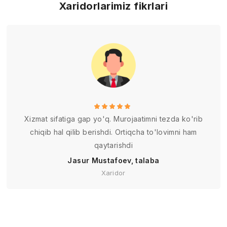
Xaridorlarimiz fikrlari
Xizmat sifatiga gap yo'q. Murojaatimni tezda ko'rib
chiqib hal qilib berishdi. Ortiqcha to'lovimni ham
qaytarishdi
Jasur Mustafoev, talaba
Xaridor