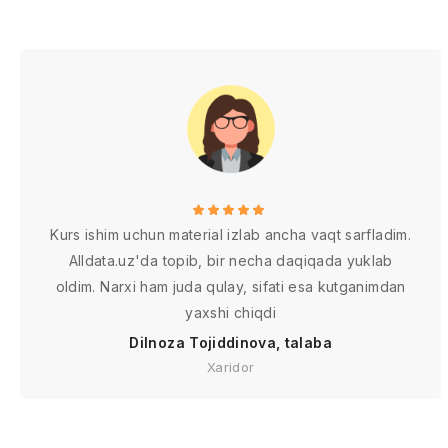
rivojlantirish bo’yicha
roli
amalga oshirilishi
lozim bo’lgan
vazifalar va ularning
amalga oshirilishi
Kurs ishim uchun material izlab ancha vaqt sarfladim.
Alldata.uz'da topib, bir necha daqiqada yuklab
oldim. Narxi ham juda qulay, sifati esa kutganimdan
yaxshi chiqdi
Dilnoza Tojiddinova, talaba
Xaridor