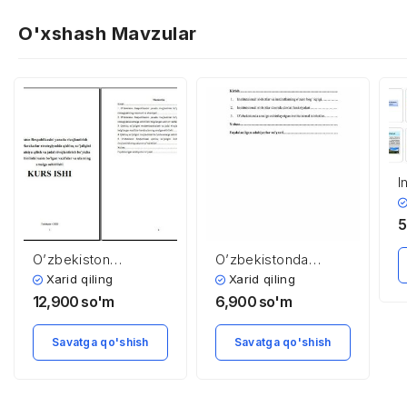
O'xshash Mavzular
I
j
r
5
O’zbekiston
O’zbekistonda
Respublikasini
amalga
Xarid qiling
Xarid qiling
yanada rivojlantirish
oshirilayotgan
12,900
so'm
6,900
so'm
bo’yicha Harakatlar
institutsional
strategiyasida
islohotlar va unda
Savatga qo'shish
Savatga qo'shish
qishloq xo’jaligini
davlatning
modernizatsiya
institutsional
qilish va jadal
tashkilot sifatidagi