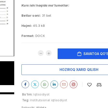
Kurs ishi haqida ma’lumotlar:
Betlar soni:
31 bet
Hajmi:
45.3 kB
Format:
DOCX
SAVATGA QO'
HOZIROQ XARID QILISH
Bo'lim:
Iqtisodiyot
Teg:
Institutsional iqtisodiyot
Sotuvchi:
Alldata