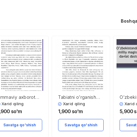
Boshqa
mmaviy axborot
Tabiatni o’rganish
O’zbeki
ositalari
ilmiga Sharqning
2019 yil
Xarid qiling
Xarid qiling
Xarid 
loballashuv
buyuk allomalarining
magistra
,900
so'm
1,900
so'm
5,900
s
haroitida
hissalari
rivojlant
dasturi 
Savatga qo'shish
Savatga qo'shish
Savat
asosiy v