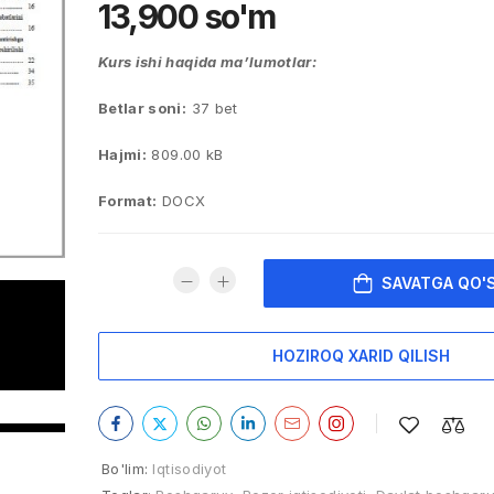
13,900
so'm
Kurs ishi haqida ma’lumotlar:
Betlar soni:
37 bet
Hajmi:
809.00 kB
Format:
DOCX
SAVATGA QO'
HOZIROQ XARID QILISH
Bo'lim:
Iqtisodiyot