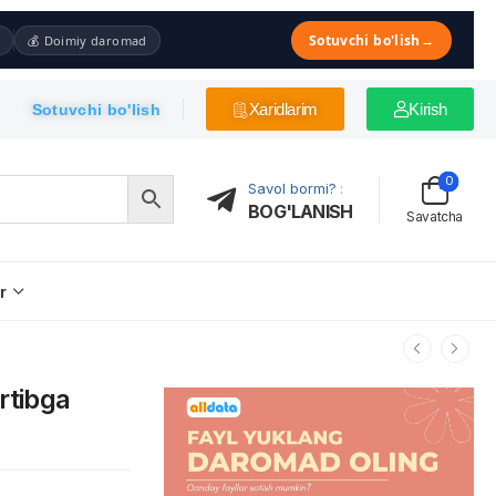
Sotuvchi bo'lish
→
💰 Doimiy daromad
Xaridlarim
Kirish
Sotuvchi bo'lish
0
Savol bormi?
:
BOG'LANISH
Savatcha
r
rtibga