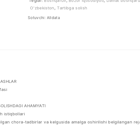
Teglar:
Boshqaruv
,
Bozor iqtisodiyoti
,
Davlat boshqaru
O'zbekiston
,
Tartibga solish
Sotuvchi:
Alldata
RASHLAR
fasi
 SOLISHDAGI AHAMYATI
 istiqbollari
tilgan chora-tadbirlar va kelgusida amalga oshirilishi belgilangan rej