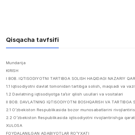
Qisqacha tavfsifi
Mundarija
KIRISH
I BOB. IQTISODIYOTNI TARTIBGA SOLISH HAQIDAGI NAZARIY QA
1.1 Iqtisodiyotni davlat tomonidan tartibga solish, maqsadi va vazi
1.2 Davlatning iqtisodiyotga ta’sir qilish usullari va vositalari
II BOB. DAVLATNING IQTISODIYOTNI BOSHQARISH VA TARTIBGA
2.1 O’zbekiston Respublikasida bozor munosabatlarini rivojlantirish
2.2 O’zbekiston Respublikasida iqtisodiyotni rivojlantirishga qara
XULOSA
FOYDALANILGAN ADABIYOTLAR RO’YXATI