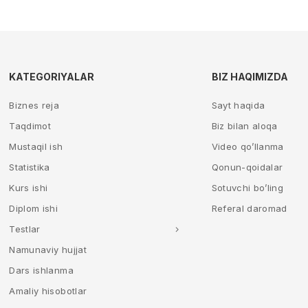
KATEGORIYALAR
BIZ HAQIMIZDA
Biznes reja
Sayt haqida
Taqdimot
Biz bilan aloqa
Mustaqil ish
Video qo’llanma
Statistika
Qonun-qoidalar
Kurs ishi
Sotuvchi bo’ling
Diplom ishi
Referal daromad
Testlar
Namunaviy hujjat
Dars ishlanma
Amaliy hisobotlar