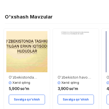
O'xshash Mavzular
O’zbekistonda
O’zbekiston havo
O
tashkil etilgan erkin
yo’llari
v
Xarid qiling
Xarid qiling
iqtisodiy hududlar
g
5,900
so'm
3,900
so'm
4
s
Savatga qo'shish
Savatga qo'shish