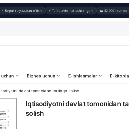
✓ Bepul ro'yxatdan o'tish
⚡ To'liq avtomatlashtirilgan
👥 32 000+ xaridor
 uchun
Biznes uchun
E-ishlanmalar
E-kitobla
tisodiyotni davlat tomonidan tartibga solish
Iqtisodiyotni davlat tomonidan ta
solish