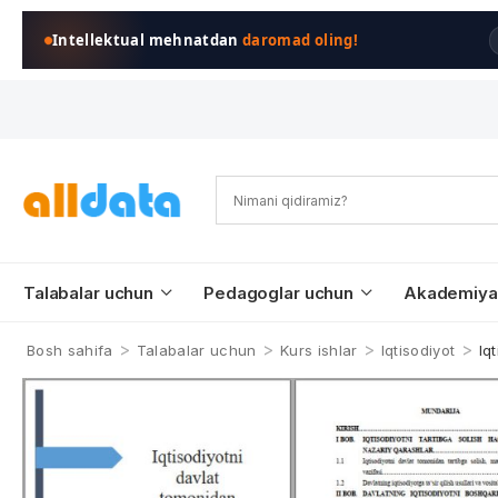
Intellektual mehnatdan
daromad oling!
Talabalar uchun
Pedagoglar uchun
Akademiya
>
>
>
>
Bosh sahifa
Talabalar uchun
Kurs ishlar
Iqtisodiyot
Iq