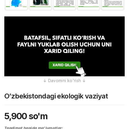
O’zbekistondagi ekologik vaziyat
5,900
so'm
Taqdimot haqida ma’lumotlar: