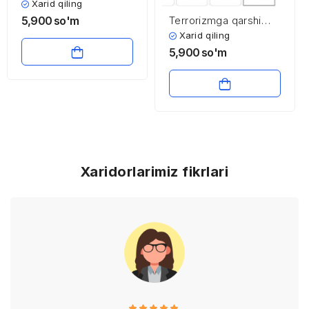
tashkil etilishi
Xarid qiling
Terrorizmga qarshi
5,900
so'm
kurash to’g’risida
Xarid qiling
O’zbekiston
5,900
so'm
Respublikasi qonuni
Xaridorlarimiz fikrlari