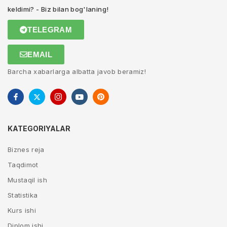
keldimi? - Biz bilan bog'laning!
TELEGRAM
EMAIL
Barcha xabarlarga albatta javob beramiz!
KATEGORIYALAR
Biznes reja
Taqdimot
Mustaqil ish
Statistika
Kurs ishi
Diplom ishi