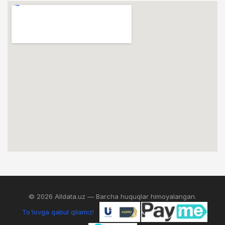
© 2026 Alldata.uz — Barcha huquqlar himoyalangan.
To'lovga qabul qilamiz!