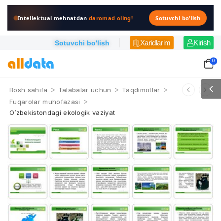
Intellektual mehnatdan
daromad oling!
Sotuvchi bo'lish
Xaridlarim
Kirish
Sotuvchi bo'lish
0
>
>
>
Bosh sahifa
Talabalar uchun
Taqdimotlar
>
Fuqarolar muhofazasi
O’zbekistondagi ekologik vaziyat