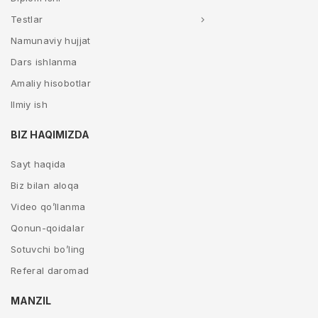
Testlar
Namunaviy hujjat
Dars ishlanma
Amaliy hisobotlar
Ilmiy ish
BIZ HAQIMIZDA
Sayt haqida
Biz bilan aloqa
Video qo’llanma
Qonun-qoidalar
Sotuvchi bo’ling
Referal daromad
MANZIL