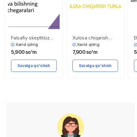
Falsafiy skeptitsizm
Xulosa chiqarish
E
va bilishning
turlari
q
Xarid qiling
Xarid qiling
chegaralari
5,900
so'm
7,900
so'm
5
Savatga qo'shish
Savatga qo'shish