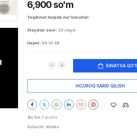
6,900
so'm
Taqdimot haqida ma’lumotlar:
Slaydlar soni:
20 slayd
Hajmi:
99.30 kB
SAVATGA QO'
HOZIROQ XARID QILISH
Bo'lim:
Falsafa
Sotuvchi:
Alldata