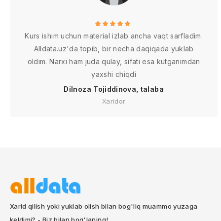
Kurs ishim uchun material izlab ancha vaqt sarfladim.
Alldata.uz'da topib, bir necha daqiqada yuklab
oldim. Narxi ham juda qulay, sifati esa kutganimdan
yaxshi chiqdi
Dilnoza Tojiddinova, talaba
Xaridor
Xarid qilish yoki yuklab olish bilan bog'liq muammo yuzaga
keldimi? - Biz bilan bog'laning!