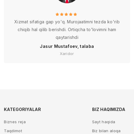
Xizmat sifatiga gap yo'q. Murojaatimni tezda ko'rib
chiqib hal qilib berishdi. Ortiqcha to'lovimni ham
qaytarishdi
Jasur Mustafoev, talaba
Xaridor
KATEGORIYALAR
BIZ HAQIMIZDA
Biznes reja
Sayt haqida
Taqdimot
Biz bilan aloqa