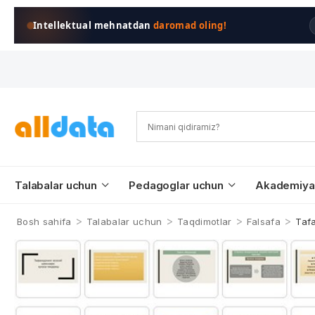
Intellektual mehnatdan
daromad oling!
Talabalar uchun
Pedagoglar uchun
Akademiya
>
>
>
>
Bosh sahifa
Talabalar uchun
Taqdimotlar
Falsafa
Tafa