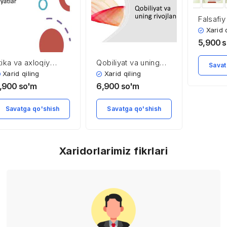
Falsafiy
Xarid 
5,900
s
tika va axloqiy
Qobiliyat va uning
Savat
adriyatlar
rivojlanishi
Xarid qiling
Xarid qiling
,900
so'm
6,900
so'm
Savatga qo'shish
Savatga qo'shish
Xaridorlarimiz fikrlari