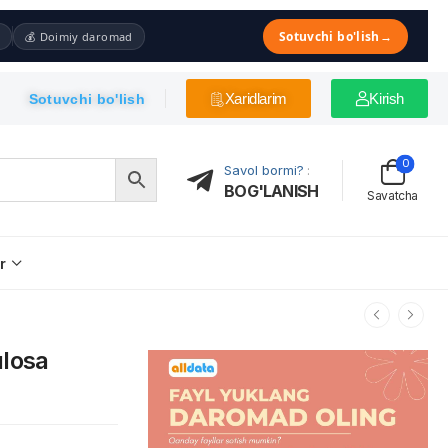
Sotuvchi bo'lish
→
💰 Doimiy daromad
Xaridlarim
Kirish
Sotuvchi bo'lish
0
Savol bormi?
:
BOG'LANISH
Savatcha
r
ulosa