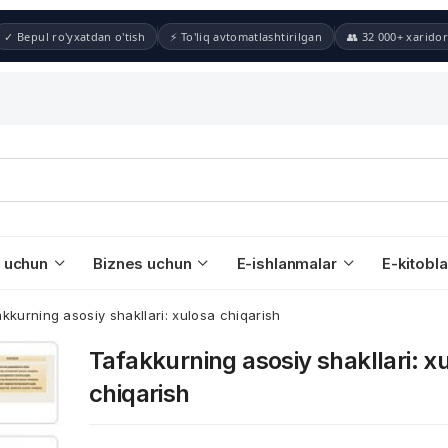
✓ Bepul ro'yxatdan o'tish
⚡ To'liq avtomatlashtirilgan
👥 32 000+ xaridor
 uchun
Biznes uchun
E-ishlanmalar
E-kitobla
kkurning asosiy shakllari: xulosa chiqarish
Tafakkurning asosiy shakllari: x
chiqarish