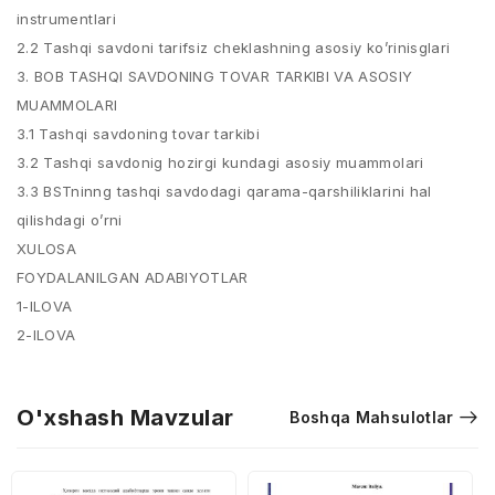
instrumentlari
2.2 Tashqi savdoni tarifsiz cheklashning asosiy ko’rinisglari
3. BOB TASHQI SAVDONING TOVAR TARKIBI VA ASOSIY
MUAMMOLARI
3.1 Tashqi savdoning tovar tarkibi
3.2 Tashqi savdonig hozirgi kundagi asosiy muammolari
3.3 BSTninng tashqi savdodagi qarama-qarshiliklarini hal
qilishdagi o’rni
XULOSA
FOYDALANILGAN ADABIYOTLAR
1-ILOVA
2-ILOVA
O'xshash Mavzular
Boshqa Mahsulotlar