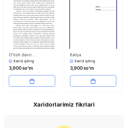
O’tish davri
Italiya
mamlakatlarida tashqi
Xarid qiling
Xarid qiling
savdo va tashqi savdo
3,900
so'm
3,900
so'm
siyosati
Xaridorlarimiz fikrlari