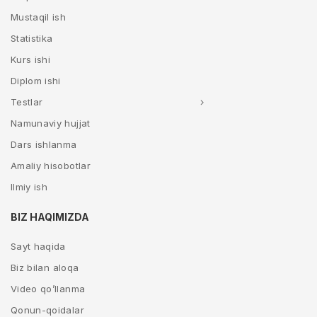
Mustaqil ish
Statistika
Kurs ishi
Diplom ishi
Testlar
Namunaviy hujjat
Dars ishlanma
Amaliy hisobotlar
Ilmiy ish
BIZ HAQIMIZDA
Sayt haqida
Biz bilan aloqa
Video qo’llanma
Qonun-qoidalar