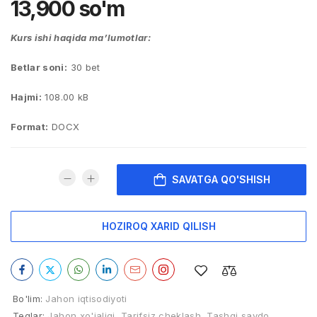
13,900
so'm
Kurs ishi haqida ma’lumotlar:
Betlar soni:
30 bet
Hajmi:
108.00 kB
Format:
DOCX
SAVATGA QO'SHISH
HOZIROQ XARID QILISH
Bo'lim:
Jahon iqtisodiyoti
Teglar:
Jahon xo'jaligi
,
Tarifsiz cheklash
,
Tashqi savdo
,