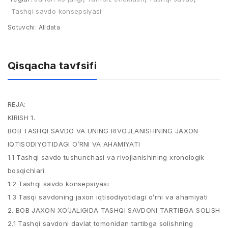
Tashqi savdo konsepsiyasi
Sotuvchi:
Alldata
Qisqacha tavfsifi
REJA:
KIRISH 1.
BOB TASHQI SAVDO VA UNING RIVOJLANISHINING JAXON
IQTISODIYOTIDAGI O’RNI VA AHAMIYATI
1.1 Tashqi savdo tushunchasi va rivojlanishining xronologik
bosqichlari
1.2 Tashqi savdo konsepsiyasi
1.3 Tasqi savdoning jaxon iqtisodiyotidagi o’rni va ahamiyati
2. BOB JAXON XO’JALIGIDA TASHQI SAVDONI TARTIBGA SOLISH
2.1 Tashqi savdoni davlat tomonidan tartibga solishning