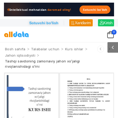
Intellektual mehnatdan
daromad oling!
Sotuvchi bo'lish
Xaridlarim
Kirish
Sotuvchi bo'lish
0
>
>
>
Bosh sahifa
Talabalar uchun
Kurs ishlar
>
Jahon iqtisodiyoti
Tashqi savdoning zamonaviy jahon xo’jaligi
rivojlanishidagi o’rni