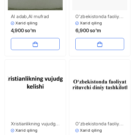
Al adab,Al mufrad
O’zbekistonda faoliyat
yurituvchi diniy
Xarid qiling
Xarid qiling
tashkilotlar
4,900
so'm
6,900
so'm
Xristianlikning vujudga
O’zbekistonda faoliyat
kelishi
yurituvchi diniy
Xarid qiling
Xarid qiling