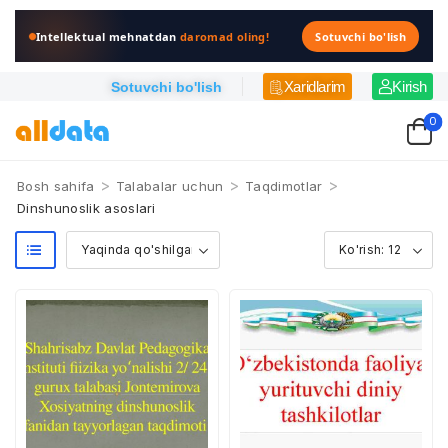
Intellektual mehnatdan
daromad oling!
Sotuvchi bo'lish
Xaridlarim
Kirish
Sotuvchi bo'lish
0
>
>
>
Bosh sahifa
Talabalar uchun
Taqdimotlar
Dinshunoslik asoslari