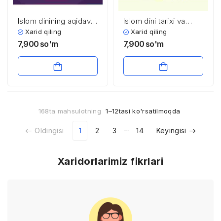
Islom dinining aqidaviy
Islom dini tarixi va
yo’nalishlari va
falsafasi
Xarid qiling
Xarid qiling
maktablari
7,900
so'm
7,900
so'm
168ta mahsulotning
1–12tasi ko'rsatilmoqda
…
Oldingisi
1
2
3
14
Keyingisi
Xaridorlarimiz fikrlari