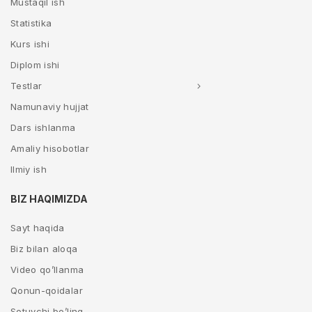
Mustaqil ish
Statistika
Kurs ishi
Diplom ishi
Testlar
Namunaviy hujjat
Dars ishlanma
Amaliy hisobotlar
Ilmiy ish
BIZ HAQIMIZDA
Sayt haqida
Biz bilan aloqa
Video qo’llanma
Qonun-qoidalar
Sotuvchi bo’ling