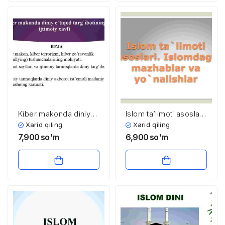
Kiber makonda diniy
Islom ta’limoti asoslari.
e’tiqod targ’ibotining
Islomdagi mazhablar
Xarid qiling
Xarid qiling
ijtimoiy xavfi
va yo’nalishlar
7,900
so'm
6,900
so'm