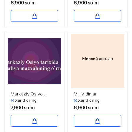
tashkilotlar
6,900
so'm
6,900
so'm
Markaziy Osiyo
Milliy dinlar
tarixida Hanafiya
Xarid qiling
Xarid qiling
mazxabining o’rni
7,900
so'm
6,900
so'm