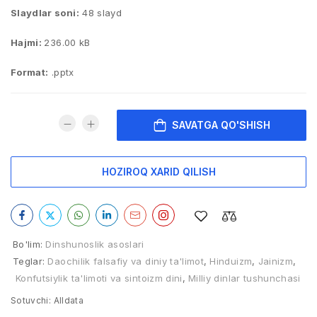
Slaydlar soni:
48 slayd
Hajmi:
236.00 kB
Format:
.pptx
SAVATGA QO'SHISH
HOZIROQ XARID QILISH
Bo'lim:
Dinshunoslik asoslari
Teglar:
Daochilik falsafiy va diniy ta'limot
,
Hinduizm
,
Jainizm
,
Konfutsiylik ta'limoti va sintoizm dini
,
Milliy dinlar tushunchasi
Sotuvchi:
Alldata