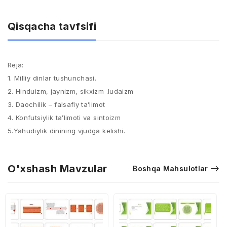
Qisqacha tavfsifi
Reja:
1. Milliy dinlar tushunchasi.​
2. Hinduizm, jaynizm, sikxizm .Iudaizm​
3. Daochilik – falsafiy ta’limot​
4. Konfutsiylik ta’limoti va sintoizm​
5.Yahudiylik dinining vjudga kelishi.
O'xshash Mavzular
Boshqa Mahsulotlar