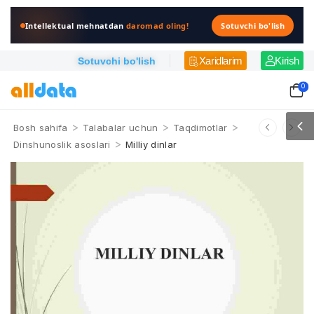
Intellektual mehnatdan
daromad oling!
Sotuvchi bo'lish
Xaridlarim
Kirish
Sotuvchi bo'lish
0
>
>
>
Bosh sahifa
Talabalar uchun
Taqdimotlar
>
Dinshunoslik asoslari
Milliy dinlar