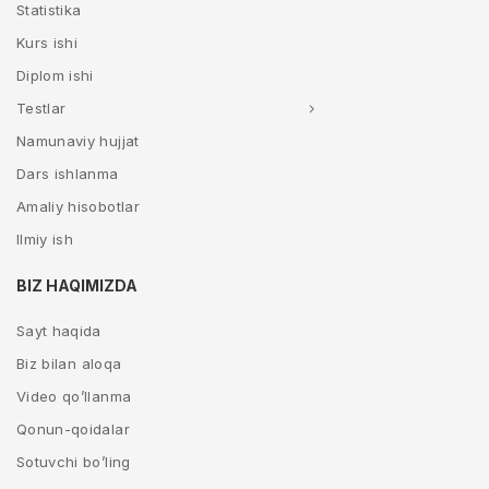
Statistika
Kurs ishi
Diplom ishi
Testlar
Namunaviy hujjat
Dars ishlanma
Amaliy hisobotlar
Ilmiy ish
BIZ HAQIMIZDA
Sayt haqida
Biz bilan aloqa
Video qo’llanma
Qonun-qoidalar
Sotuvchi bo’ling