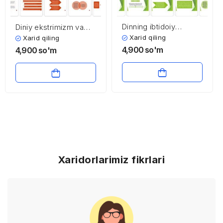
Dinning ibtidoiy
Diniy ekstrimizm va
shakllari
fundamentalizm
Xarid qiling
Xarid qiling
4,900
so'm
4,900
so'm
Xaridorlarimiz fikrlari