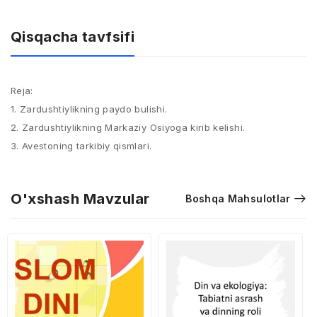
Qisqacha tavfsifi
Reja:​
1. Zardushtiylikning paydo bulishi.​
2. Zardushtiylikning Markaziy Osiyoga kirib kelishi.​
3. Avestoning tarkibiy qismlari.
O'xshash Mavzular
Boshqa Mahsulotlar