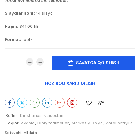
Taqdimot haqida ma’lumotlar:
Slaydlar soni:
14 slayd
Hajmi:
341.00 kB
Format:
.pptx
SAVATGA QO'SHISH
HOZIROQ XARID QILISH
Bo'lim:
Dinshunoslik asoslari
Teglar:
Avesto
,
Diniy ta'limotlar
,
Markaziy Osiyo
,
Zardushtiylik
Sotuvchi:
Alldata