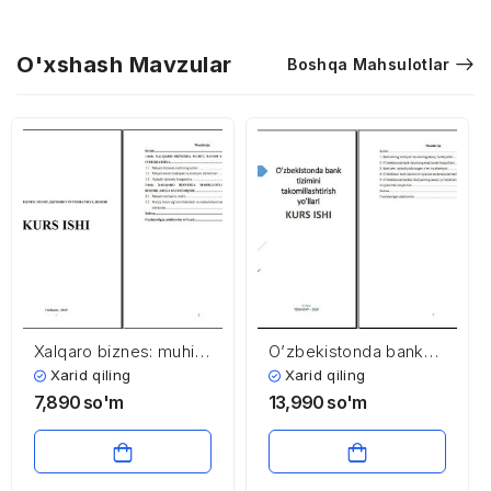
O'xshash Mavzular
Boshqa Mahsulotlar
Xalqaro biznes: muhit,
O’zbekistonda bank
iqtisodiy integratsiya,
tizimini
Xarid qiling
Xarid qiling
bozor
takomillashtirish
7,890
so'm
13,990
so'm
yo’llari