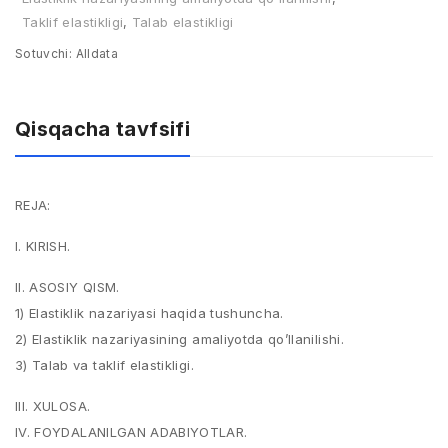
Taklif elastikligi
,
Talab elastikligi
Sotuvchi:
Alldata
Qisqacha tavfsifi
REJA:
I. KIRISH.
II. ASOSIY QISM.
1) Elastiklik nazariyasi haqida tushuncha.
2) Elastiklik nazariyasining amaliyotda qo’llanilishi.
3) Talab va taklif elastikligi.
III. XULOSA.
IV. FOYDALANILGAN ADABIYOTLAR.