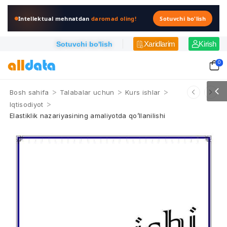
Intellektual mehnatdan
daromad oling!
Sotuvchi bo'lish
Xaridlarim
Kirish
Sotuvchi bo'lish
0
>
>
>
Bosh sahifa
Talabalar uchun
Kurs ishlar
>
Iqtisodiyot
Elastiklik nazariyasining amaliyotda qo’llanilishi