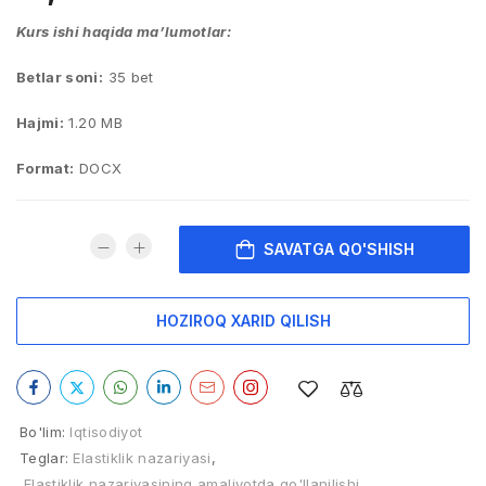
Kurs ishi haqida ma’lumotlar:
Betlar soni:
35 bet
Hajmi:
1.20 MB
Format:
DOCX
SAVATGA QO'SHISH
HOZIROQ XARID QILISH
Bo'lim:
Iqtisodiyot
Teglar:
Elastiklik nazariyasi
,
Elastiklik nazariyasining amaliyotda qo'llanilishi
,