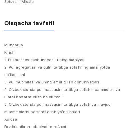
Sotuvchi:
Alldata
Qisqacha tavfsifi
Mundarija
Kirish
1. Pul massasi tushunchasi, uning mohiyati
2. Pul agregatlari va pulni tartibga solishning amaliyotda
qo’llanilishi
3. Pul muomilasi va uning amal qilish qonuniyatlari
4. O’zbekistonda pul massasini tartibga solish muammolari va
ularni bartaraf etish holati tahlili
5. O’zbekistonda pul massasini tartibga solish va mavjud
muammolarni bartaraf etish yo’nalishlari
Xulosa
Foydalanilgan adabiyotlar ro’yxati