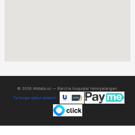
© 2026 Alldata.uz — Barcha huquqlar himoyalangan.
To'lovga qabul qilamiz!
0