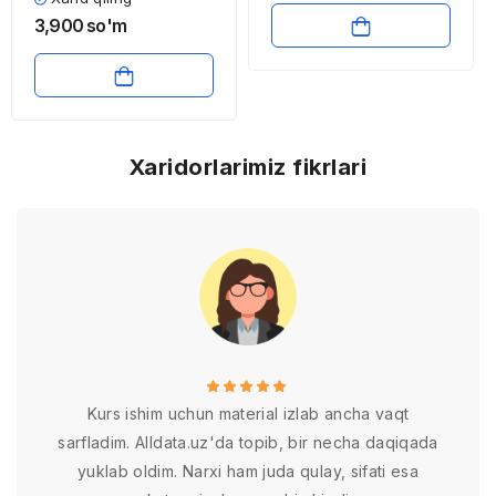
3,900
so'm
Xaridorlarimiz fikrlari
Kurs ishim uchun material izlab ancha vaqt
sarfladim. Alldata.uz'da topib, bir necha daqiqada
yuklab oldim. Narxi ham juda qulay, sifati esa