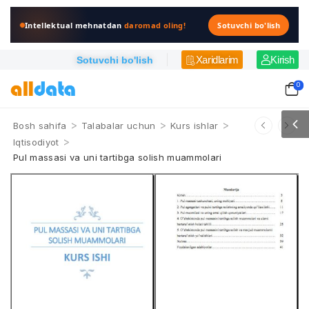
Intellektual mehnatdan
daromad oling!
Sotuvchi bo'lish
Xaridlarim
Kirish
Sotuvchi bo'lish
0
>
>
>
Bosh sahifa
Talabalar uchun
Kurs ishlar
>
Iqtisodiyot
Pul massasi va uni tartibga solish muammolari