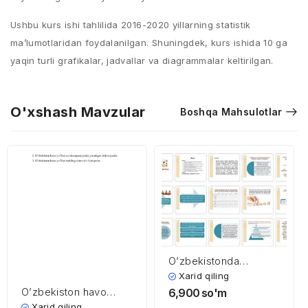
Ushbu kurs ishi tahlilida 2016-2020 yillarning statistik
ma’lumotlaridan foydalanilgan. Shuningdek, kurs ishida 10 ga
yaqin turli grafikalar, jadvallar va diagrammalar keltirilgan.
O'xshash Mavzular
Boshqa Mahsulotlar
O’zbekistonda
pensiya tizimi
Xarid qiling
O’zbekiston havo
6,900
so'm
yo’llari
Xarid qiling