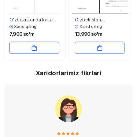
O’zbekistonda katta
O’zbekiston
va kichik biznesni
iqtisodiyotining
Xarid qiling
Xarid qiling
o’zaro aloqalarining
makroiqtisodiy
7,900
so'm
13,990
so'm
mikroiqtisodiy tahlili
barqarorligini
(Yaponiya, Xitoy,
ta’minlashda kichik
O’zbekiston)
biznes va xususiy
tadbirkorlikning ta’sirini
baholash va
prognozlash
Xaridorlarimiz fikrlari
yo’nalishlari