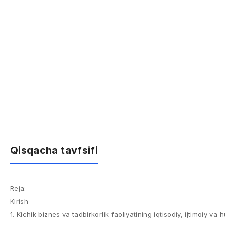
Qisqacha tavfsifi
Reja:
Kirish
1. Kichik biznes va tadbirkorlik faoliyatining iqtisodiy, ijtimoiy va 