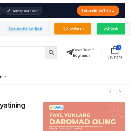
Sotuvchi bo'lish
→
💰 Doimiy daromad
Xaridlarim
Kirish
Sotuvchi bo'lish
0
Savol Bormi?
:
Bog'lanish
Savatcha
r
iyatining