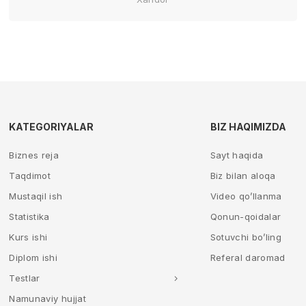
KATEGORIYALAR
BIZ HAQIMIZDA
Biznes reja
Sayt haqida
Taqdimot
Biz bilan aloqa
Mustaqil ish
Video qo’llanma
Statistika
Qonun-qoidalar
Kurs ishi
Sotuvchi bo’ling
Diplom ishi
Referal daromad
Testlar
Namunaviy hujjat