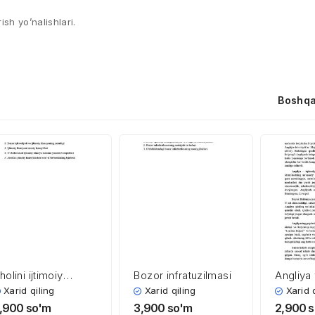
ish yo’nalishlari.
Boshqa
holini ijtimoiy
Bozor infratuzilmasi
Angliya
imoyalash asoslari
iqtisodi
Xarid qiling
Xarid qiling
Xarid 
,900
so'm
3,900
so'm
2,900
s