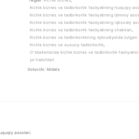
Teglar:
Kichik biznes
,
Kichik biznes va tadbirkorlik faoliyatining huquqiy aso
Kichik biznes va tadbirkorlik faoliyatining ijtimoiy asos
Kichik biznes va tadbirkorlik faoliyatining iqtisodiy as
Kichik biznes va tadbirkorlik faoliyatining shakllari
,
Kichik biznes va tadbirkorlikning iqtisodiyotda tutgan 
Kichik biznes va xususiy tadbirkorlik
,
O'zbekistonda kichik biznes va tadbirkorlik faoliyatini 
yo'nalishlari
Sotuvchi:
Alldata
huquqiy asoslari.