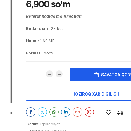
6,900
so'm
Referat haqida ma’lumotlar:
Betlar soni:
27 bet
Hajmi:
1.60 MB
Format:
.docx
SAVATGA QO'
HOZIROQ XARID QILISH
Bo'lim:
Iqtisodiyot