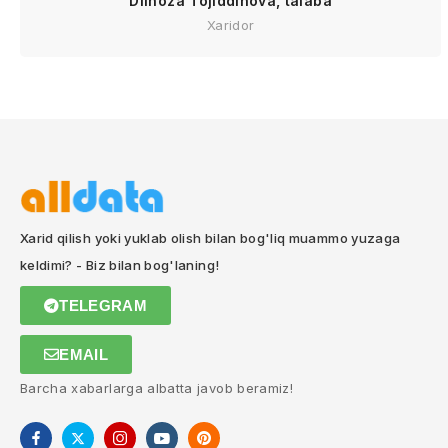
Dilnoza Tojiddinova, talaba
Xaridor
Xarid qilish yoki yuklab olish bilan bog'liq muammo yuzaga
keldimi? - Biz bilan bog'laning!
TELEGRAM
EMAIL
Barcha xabarlarga albatta javob beramiz!