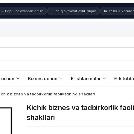
✓ Bepul ro'yxatdan o'tish
⚡ To'liq avtomatlashtirilgan
👥 32 000+ xaridor
 uchun
Biznes uchun
E-ishlanmalar
E-kitobla
ichik biznes va tadbirkorlik faoliyatining shakllari
Kichik biznes va tadbirkorlik faol
shakllari