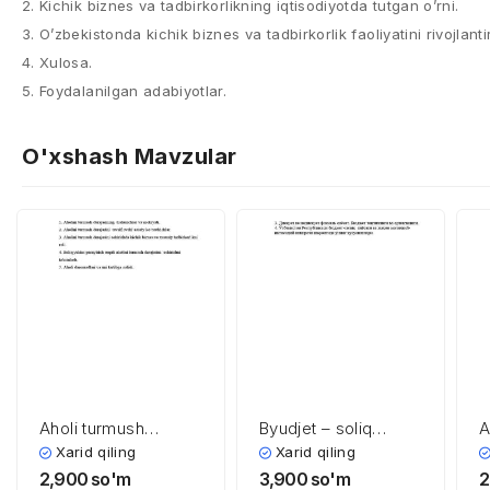
2. Kichik biznes va tadbirkorlikning iqtisodiyotda tutgan o’rni.
3. O’zbekistonda kichik biznes va tadbirkorlik faoliyatini rivojlantir
4. Xulosa.
5. Foydalanilgan adabiyotlar.
O'xshash Mavzular
Aholi turmush
Byudjet – soliq
A
darajasi va uning
siyosati
h
Xarid qiling
Xarid qiling
asosiy indikatorlari
2,900
so'm
3,900
so'm
2