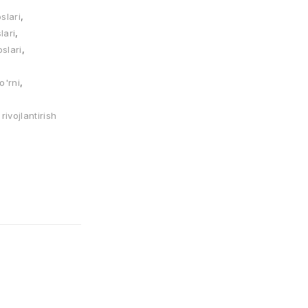
slari
,
lari
,
oslari
,
o'rni
,
rivojlantirish