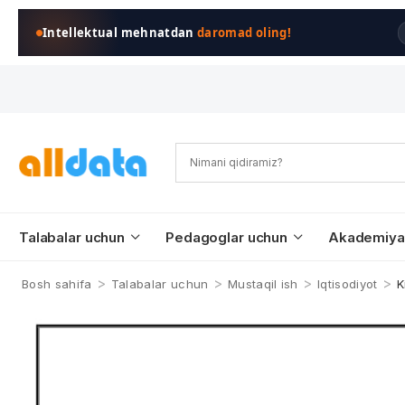
Intellektual mehnatdan
daromad oling!
Talabalar uchun
Pedagoglar uchun
Akademiya
>
>
>
>
Bosh sahifa
Talabalar uchun
Mustaqil ish
Iqtisodiyot
K