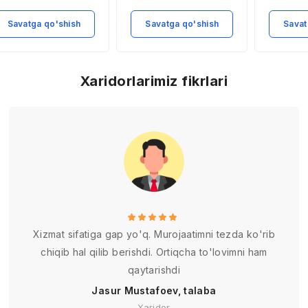
Savatga qo'shish
Savatga qo'shish
Savat
Xaridorlarimiz fikrlari
Xizmat sifatiga gap yo'q. Murojaatimni tezda ko'rib
chiqib hal qilib berishdi. Ortiqcha to'lovimni ham
qaytarishdi
Jasur Mustafoev, talaba
Xaridor