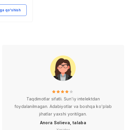
iqtisodiyoti va
menejmenti
ga qo'shish
Savatga qo'shish
Taqdimotlar sifatli. Sun'iy intelektdan
foydalanilmagan. Adabiyotlar va boshqa ko'plab
jihatlar yaxshi yoritilgan.
Anora Solieva, talaba
Xaridor