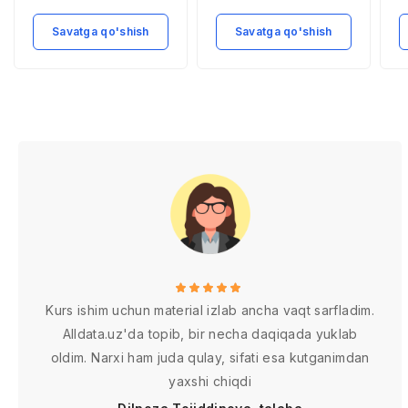
Savatga qo'shish
Savatga qo'shish
Kurs ishim uchun material izlab ancha vaqt sarfladim.
Alldata.uz'da topib, bir necha daqiqada yuklab
oldim. Narxi ham juda qulay, sifati esa kutganimdan
yaxshi chiqdi