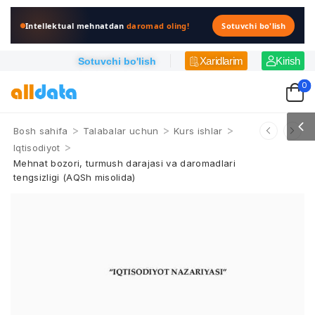
Intellektual mehnatdan
daromad oling!
Sotuvchi bo'lish
Xaridlarim
Kirish
Sotuvchi bo'lish
0
>
>
>
Bosh sahifa
Talabalar uchun
Kurs ishlar
>
Iqtisodiyot
Mehnat bozori, turmush darajasi va daromadlari
tengsizligi (AQSh misolida)