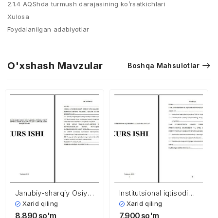
2.1.4 AQShda turmush darajasining ko’rsatkichlari
Xulosa
Foydalanilgan adabiyotlar
O'xshash Mavzular
Boshqa Mahsulotlar
Janubiy-sharqiy Osiyo
Institutsional iqtisodiy
mintaqasida
nazariyada davlat
Xarid qiling
Xarid qiling
integratsion
8,890
so'm
7,900
so'm