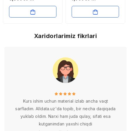
jarayonlarning asosiy
xususiyatlari va
rivojlanish istiqbollari
Xaridorlarimiz fikrlari
Kurs ishim uchun material izlab ancha vaqt
sarfladim. Alldata.uz'da topib, bir necha daqiqada
yuklab oldim. Narxi ham juda qulay, sifati esa
kutganimdan yaxshi chiqdi