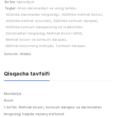
Bo'lim:
Iqtisodiyot
Teglar:
Aholi daromadlari va uning tarkibi
,
AQShda daromadlar tengsizligi.
,
AQSHda mehnat bozori
,
AQShda mehnat resurslari
,
AQSHda turmush darajasi
,
AQShda turmush darajasining ko'rsatkichlari
,
Daromadlari tengsizligi
,
Mehnat bozori tahlili
,
Mehnat bozori va turmush darajasi
,
Mehnat bozorining mohiyati
,
Turmush darajasi
Sotuvchi:
Alldata
Qisqacha tavfsifi
Mundarija:
Kirish
1-bo’lim. Mehnat bozori, turmush darajasi va daromadlari
tengsizligi haqida nazariy ma’lumot