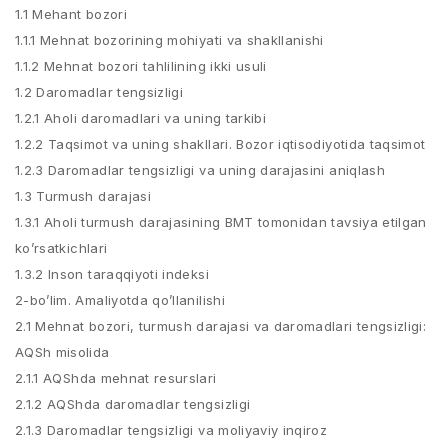
1.1 Mehant bozori
1.1.1 Mehnat bozorining mohiyati va shakllanishi
1.1.2 Mehnat bozori tahlilining ikki usuli
1.2 Daromadlar tengsizligi
1.2.1 Aholi daromadlari va uning tarkibi
1.2.2 Taqsimot va uning shakllari. Bozor iqtisodiyotida taqsimot
1.2.3 Daromadlar tengsizligi va uning darajasini aniqlash
1.3 Turmush darajasi
1.3.1 Aholi turmush darajasining BMT tomonidan tavsiya etilgan
ko’rsatkichlari
1.3.2 Inson taraqqiyoti indeksi
2-bo’lim. Amaliyotda qo’llanilishi
2.1 Mehnat bozori, turmush darajasi va daromadlari tengsizligi:
AQSh misolida
2.1.1 AQShda mehnat resurslari
2.1.2 AQShda daromadlar tengsizligi
2.1.3 Daromadlar tengsizligi va moliyaviy inqiroz