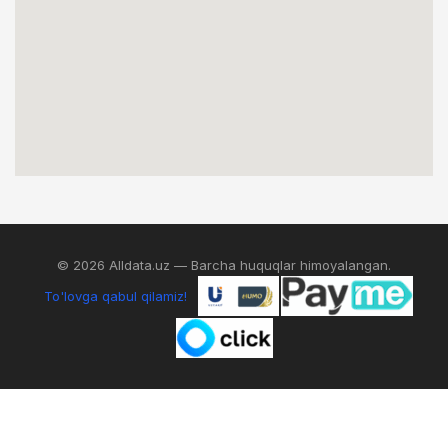
© 2026 Alldata.uz — Barcha huquqlar himoyalangan.
To'lovga qabul qilamiz!
0
IZLASH
AKKAUNT
SAVATCHA
MENYU