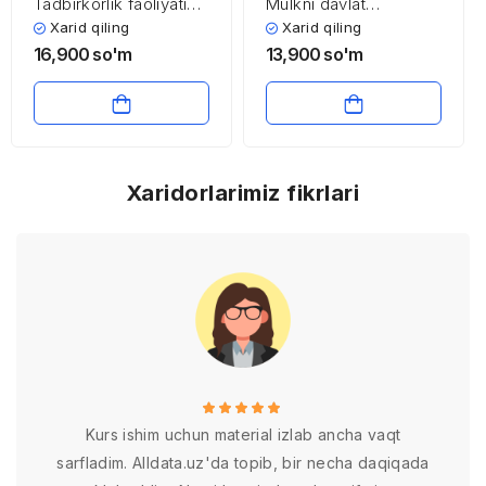
Tadbirkorlik faoliyatida
Mulkni davlat
huquqiy munosabatlar
tasarrufidan chiqarish
Xarid qiling
Xarid qiling
va huquq tizimi
va
16,900
so'm
13,900
so'm
xususiylashtirishning
maqsadi, shakl va
usullari
Xaridorlarimiz fikrlari
Kurs ishim uchun material izlab ancha vaqt
sarfladim. Alldata.uz'da topib, bir necha daqiqada