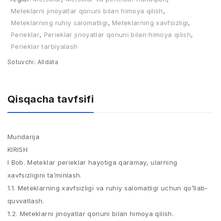
Meteklarni jinoyatlar qonuni bilan himoya qilish
,
Meteklarning ruhiy salomatligi
,
Meteklarning xavfsizligi
,
Perieklar
,
Perieklar jinoyatlar qonuni bilan himoya qilish
,
Perieklar tarbiyalash
Sotuvchi:
Alldata
Qisqacha tavfsifi
Mundarija
KIRISH
I Bob. Meteklar perieklar hayotiga qaramay, ularning
xavfsizligini ta’minlash.
1.1. Meteklarning xavfsizligi va ruhiy salomatligi uchun qo’llab-
quvvatlash.
1.2. Meteklarni jinoyatlar qonuni bilan himoya qilish.