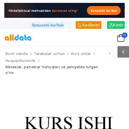
Intellektual mehnatdan
daromad oling!
Sotuvchi bo'lish
Xaridlarim
Kirish
Sotuvchi bo'lish
0
>
>
>
Bosh sahifa
Talabalar uchun
Kurs ishlar
>
Huquqshunoslik
Meteklar, perieklar huhuqlari va jamiyatda tutgan
o’rni