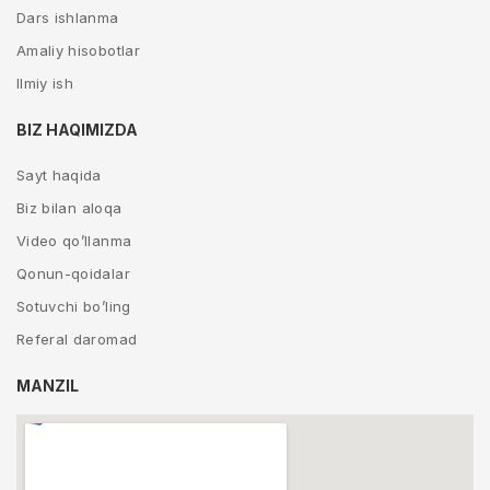
Dars ishlanma
Amaliy hisobotlar
Ilmiy ish
BIZ HAQIMIZDA
Sayt haqida
Biz bilan aloqa
Video qo’llanma
Qonun-qoidalar
Sotuvchi bo’ling
Referal daromad
MANZIL