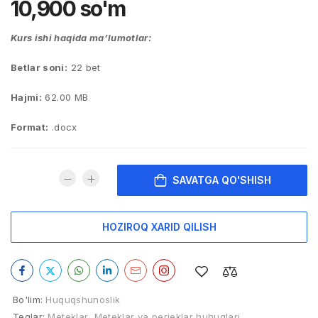
10,900
so'm
Kurs ishi haqida ma’lumotlar:
Betlar soni:
22 bet
Hajmi:
62.00 MB
Format:
.docx
SAVATGA QO'SHISH
HOZIROQ XARID QILISH
Bo'lim:
Huquqshunoslik
Teglar:
Meteklar
,
Meteklar va perieklar huhuqlari
,