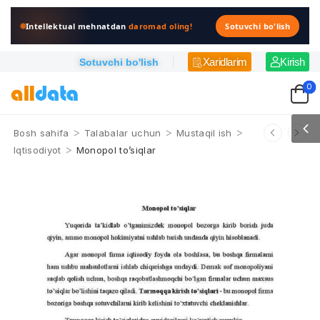
Intellektual mehnatdan
daromad oling!
Sotuvchi bo'lish
Xaridlarim
Kirish
Sotuvchi bo'lish
0
>
>
>
Bosh sahifa
Talabalar uchun
Mustaqil ish
>
Iqtisodiyot
Monopol to’siqlar