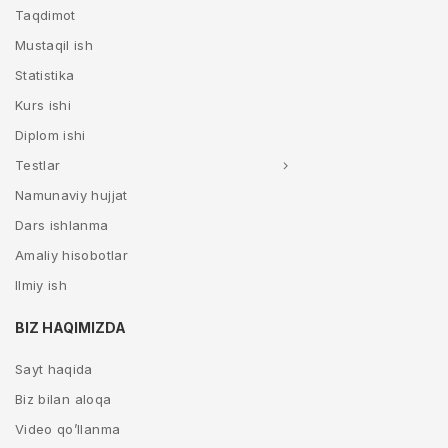
Taqdimot
Mustaqil ish
Statistika
Kurs ishi
Diplom ishi
Testlar
Namunaviy hujjat
Dars ishlanma
Amaliy hisobotlar
Ilmiy ish
BIZ HAQIMIZDA
Sayt haqida
Biz bilan aloqa
Video qo’llanma