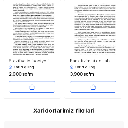
Braziliya iqtisodiyoti
Bank tizimini qo’llab-
quvvatlash, ishlab
Xarid qiling
Xarid qiling
chiqarishni
2,900
so'm
3,900
so'm
modernizatsiya qilish,
texnik yangilash va
diversifikatsiya qilish,
innovatsion
texnologiyalarni keng
joriy etish –
Xaridorlarimiz fikrlari
O’zbekiston uchun
inqirozni bartaraf etish
va jahon bozorida