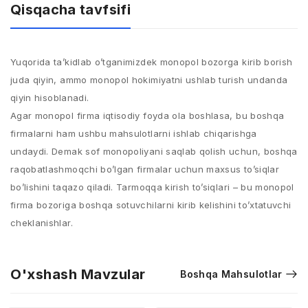
Qisqacha tavfsifi
Yuqorida ta’kidlab o’tganimizdek monopol bozorga kirib borish
juda qiyin, ammo monopol hokimiyatni ushlab turish undanda
qiyin hisoblanadi.
Agar monopol firma iqtisodiy foyda ola boshlasa, bu boshqa
firmalarni ham ushbu mahsulotlarni ishlab chiqarishga
undaydi. Demak sof monopoliyani saqlab qolish uchun, boshqa
raqobatlashmoqchi bo’lgan firmalar uchun maxsus to’siqlar
bo’lishini taqazo qiladi. Tarmoqqa kirish to’siqlari – bu monopol
firma bozoriga boshqa sotuvchilarni kirib kelishini to’xtatuvchi
cheklanishlar.
O'xshash Mavzular
Boshqa Mahsulotlar