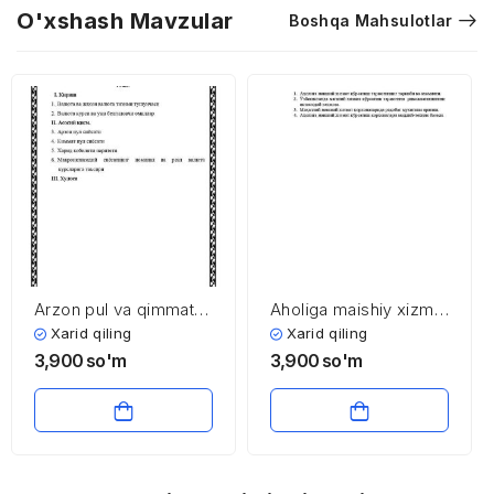
O'xshash Mavzular
Boshqa Mahsulotlar
Arzon pul va qimmat
Aholiga maishiy xizmat
pul siyosati
ko’rsatish sohasining
Xarid qiling
Xarid qiling
iqtisodiyoti va
3,900
so'm
3,900
so'm
menejmenti