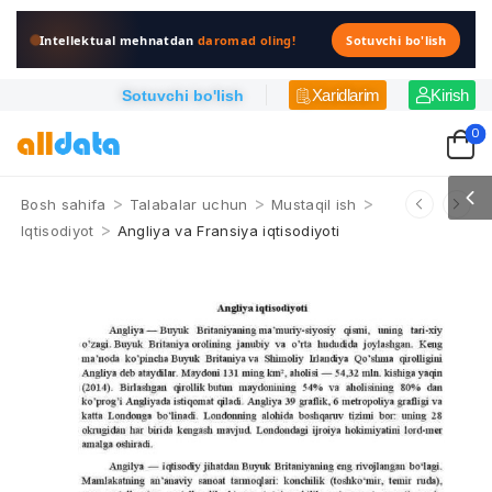
Intellektual mehnatdan
daromad oling!
Sotuvchi bo'lish
Xaridlarim
Kirish
Sotuvchi bo'lish
0
>
>
>
Bosh sahifa
Talabalar uchun
Mustaqil ish
>
Iqtisodiyot
Angliya va Fransiya iqtisodiyoti