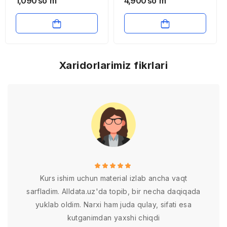
1,090
so'm
4,900
so'm
testlar to’plami
talabalari uchun testlar
to’plami
Xaridorlarimiz fikrlari
Kurs ishim uchun material izlab ancha vaqt
sarfladim. Alldata.uz'da topib, bir necha daqiqada
yuklab oldim. Narxi ham juda qulay, sifati esa
kutganimdan yaxshi chiqdi