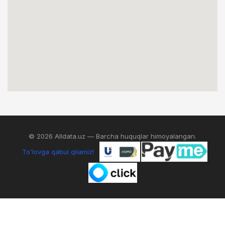
© 2026 Alldata.uz — Barcha huquqlar himoyalangan.
To'lovga qabul qilamiz!
0