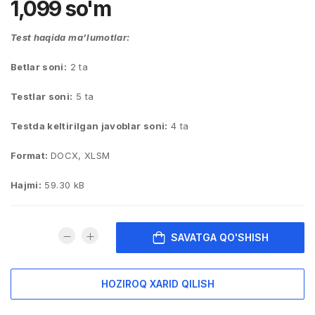
1,099
so'm
Test haqida ma’lumotlar:
Betlar soni:
2 ta
Testlar soni:
5 ta
Testda keltirilgan javoblar soni:
4 ta
Format:
DOCX, XLSM
Hajmi:
59.30 kB
SAVATGA QO'SHISH
HOZIROQ XARID QILISH