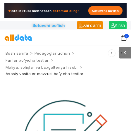
Intellektual mehnatdan
daromad oling!
Sotuvchi bo'lish
Xaridlarim
Kirish
Sotuvchi bo'lish
0
>
>
Bosh sahifa
Pedagoglar uchun
>
Fanlar bo'yicha testlar
>
Moliya, soliqlar va buxgalteriya hisobi
Asosiy vositalar mavzusi bo’yicha testlar