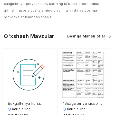
buxgalteriya provodkalari, ularning ta’sischilardan qabul
qilinishi, asosiy vositalarning chiqim qilinishi va boshqa
provodkalar bilan tanishasiz.
O'xshash Mavzular
Boshqa Mahsulotlar
Buxgalteriya kursi
“Buxgalteriya xisobi va
schetlar rejasi
xo’jalik faoliyati taxlili”
Xarid qiling
Xarid qiling
mavzusi bo’yicha
fanidan 4-kurs