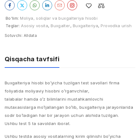
Bo'lim:
Moliya, soliqlar va buxgalteriya hisobi
Teglar:
Asosiy vosita
,
Buxgalter
,
Buxgalteriya
,
Provodka urish
Sotuvchi:
Alldata
Qisqacha tavfsifi
Buxgalteriya hisobi bo’yicha tuzilgan test savollari firma
foliyatida moliyaviy hisobni o’rganvchilar,
talabalar hamda o’z bilimlarini mustahkamlovchi
mutaxasislarga mo’ljallangan bo’lib, buxgalteriya jarayonlarida
sodir bo’ladigan har bir jarayon uchun alohida tuzilgan.
Ushbu test 5 ta savoldan iborat.
Ushbu testda asosiy vositalarning kirim qilinishi bo’yicha