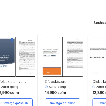
Boshqa
’zbekiston va
O’zbekistоn
Globall
siyo-tinch okeani
Respublikаsi
sharoiti
Xarid qiling
Xarid qiling
Xarid 
intaqasi davlatlari
eksportini
korpora
2,990
so'm
14,990
so'm
12,890
qtisodiy
diversifikatsiya qilish
xalqaro 
loqalarining
va eksport
munosab
Savatga qo'shish
Savatga qo'shish
Savat