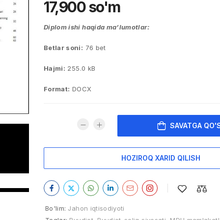
17,900
so'm
Diplom ishi haqida ma’lumotlar:
Betlar soni:
76 bet
Hajmi:
255.0 kB
Format:
DOCX
SAVATGA QO'
HOZIROQ XARID QILISH
Bo'lim:
Jahon iqtisodiyoti