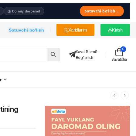
Sotuvchi bo'lish
→
💰 Doimiy daromad
Xaridlarim
Kirish
Sotuvchi bo'lish
0
Savol Bormi?
:
Bog'lanish
Savatcha
r
tining