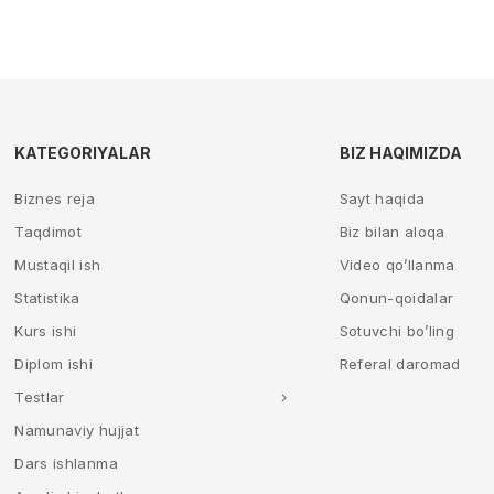
KATEGORIYALAR
BIZ HAQIMIZDA
Biznes reja
Sayt haqida
Taqdimot
Biz bilan aloqa
Mustaqil ish
Video qo’llanma
Statistika
Qonun-qoidalar
Kurs ishi
Sotuvchi bo’ling
Diplom ishi
Referal daromad
Testlar
Namunaviy hujjat
Dars ishlanma