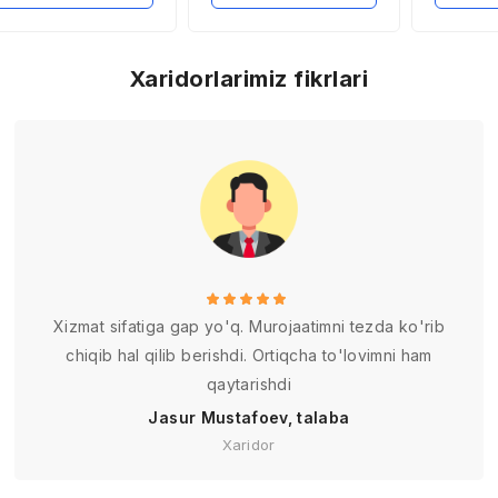
stiqbollari
geografiyasini
roli va r
kengaytirish
tendens
va Yapo
misolid
Xaridorlarimiz fikrlari
Xizmat sifatiga gap yo'q. Murojaatimni tezda ko'rib
chiqib hal qilib berishdi. Ortiqcha to'lovimni ham
qaytarishdi
Jasur Mustafoev, talaba
Xaridor