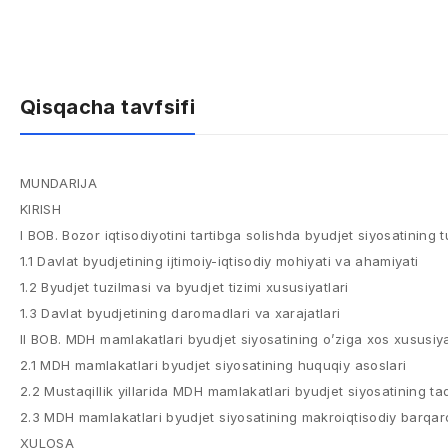
Qisqacha tavfsifi
MUNDARIJA
KIRISH
I BOB. Bozor iqtisodiyotini tartibga solishda byudjet siyosatining 
1.1 Davlat byudjetining ijtimоiy-iqtisоdiy mоhiyati va ahamiyati
1.2 Byudjet tuzilmasi va byudjet tizimi xususiyatlari
1.3 Davlat byudjetining darоmadlari va хarajatlari
II BOB. MDH mamlakatlari byudjet siyosatining o’ziga xos xususiya
2.1 MDH mamlakatlari byudjet siyosatining huquqiy asoslari
2.2 Mustaqillik yillarida MDH mamlakatlari byudjet siyosatining ta
2.3 MDH mamlakatlari byudjet siyosatining makroiqtisodiy barqaro
XULOSA