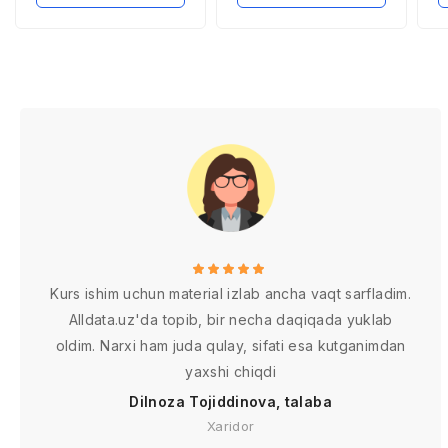
qilish istiqbollari
i
Kurs ishim uchun material izlab ancha vaqt sarfladim.
Alldata.uz'da topib, bir necha daqiqada yuklab
oldim. Narxi ham juda qulay, sifati esa kutganimdan
yaxshi chiqdi
Dilnoza Tojiddinova, talaba
Xaridor