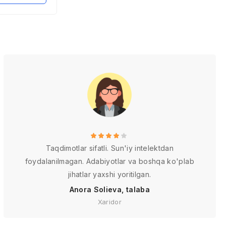
ivojlanish
iylari (AQSh
niya
a)
Taqdimotlar sifatli. Sun'iy intelektdan
foydalanilmagan. Adabiyotlar va boshqa ko'plab
jihatlar yaxshi yoritilgan.
Anora Solieva, talaba
Xaridor