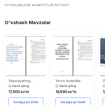
FOYDALANILGAN ADABIYOTLAR RO’YXATI
O'xshash Mavzular
Yaponiyaning
Yevro hududda
O
xalqaro marketingi
valyuta siyosatining
O
Xarid qiling
Xarid qiling
va O’zbekiston
xususiyati va jahon
m
17,900
so'm
14,990
so'm
1
sharoitida Yaponiya
moliyaviy-iqtisodiy
i
tajribasini tadbiq
inqirozining ta’siri
a
Savatga qo'shish
Savatga qo'shish