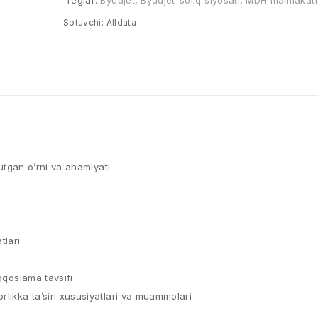
Teglar:
Byudjet
,
Byudjet-soliq siyosati
,
MDH mamlakatl
Sotuvchi:
Alldata
tutgan o’rni va ahamiyati
tlari
qqoslama tavsifi
rlikka ta’siri xususiyatlari va muammolari