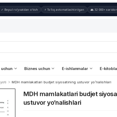
✓ Bepul ro'yxatdan o'tish
⚡ To'liq avtomatlashtirilgan
👥 32 000+ xaridor
 uchun
Biznes uchun
E-ishlanmalar
E-kitobla
>
yoti
MDH mamlakatlari budjet siyosatining ustuvor yo’nalishlari
MDH mamlakatlari budjet siyosa
ustuvor yo’nalishlari