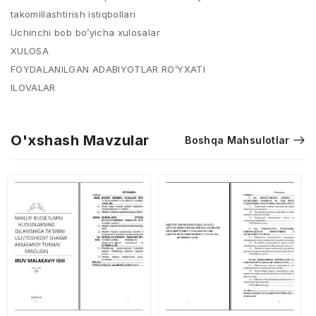
takomillashtirish istiqbollari
Uchinchi bob bo’yicha xulosalar
XULOSA
FOYDALANILGAN ADABIYOTLAR RO’YXATI
ILOVALAR
O'xshash Mavzular
Boshqa Mahsulotlar