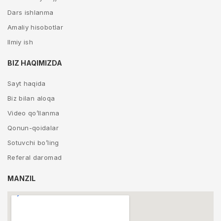
Dars ishlanma
Amaliy hisobotlar
Ilmiy ish
BIZ HAQIMIZDA
Sayt haqida
Biz bilan aloqa
Video qo’llanma
Qonun-qoidalar
Sotuvchi bo’ling
Referal daromad
MANZIL