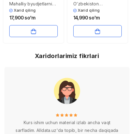
Mahalliy byudjetlarni
O’zbekiston
hududlarning
Respublikasida
Xarid qiling
Xarid qiling
rivojlanishiga ta’sirini
amalga oshirilayotgan
17,900
so'm
14,990
so'm
tahlili (Toshkent shahar
investitsion
Yakkasaroy tumani
loyihalarning iqtisodiy
misolida)
o’sishga ta’siri va uni
samaradorligini
oshirishning tahlil va
istiqbollari
Xaridorlarimiz fikrlari
Kurs ishim uchun material izlab ancha vaqt
sarfladim. Alldata.uz'da topib, bir necha daqiqada