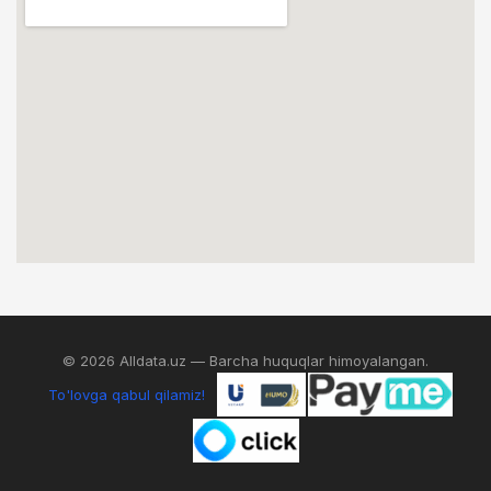
© 2026 Alldata.uz — Barcha huquqlar himoyalangan.
To'lovga qabul qilamiz!