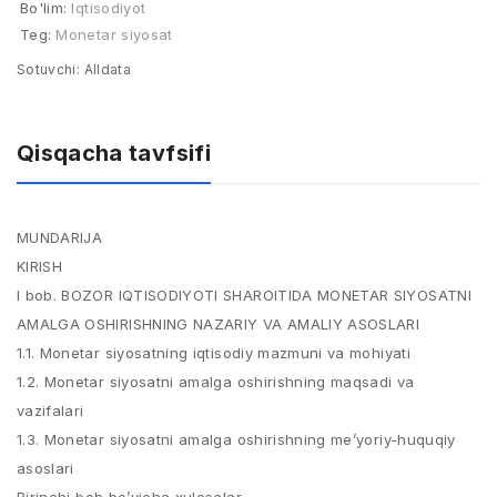
Bo'lim:
Iqtisodiyot
Teg:
Monetar siyosat
Sotuvchi:
Alldata
Qisqacha tavfsifi
MUNDARIJA
KIRISH
I bob. BOZOR IQTISODIYOTI SHAROITIDA MONETAR SIYOSATNI
AMALGA OSHIRISHNING NAZARIY VA AMALIY ASOSLARI
1.1. Monetar siyosatning iqtisodiy mazmuni va mohiyati
1.2. Monetar siyosatni amalga oshirishning maqsadi va
vazifalari
1.3. Monetar siyosatni amalga oshirishning me’yoriy-huquqiy
asoslari