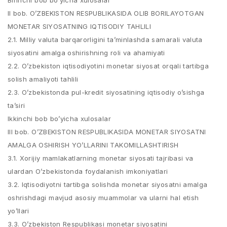
Birinchi bob bo’yicha xulosalar
II bob. O’ZBEKISTON RESPUBLIKASIDA OLIB BORILAYOTGAN
MONETAR SIYOSATNING IQTISODIY TAHLILI
2.1. Milliy valuta barqarorligini ta’minlashda samarali valuta
siyosatini amalga oshirishning roli va ahamiyati
2.2. O’zbekiston iqtisodiyotini monetar siyosat orqali tartibga
solish amaliyoti tahlili
2.3. O’zbekistonda pul-kredit siyosatining iqtisodiy o’sishga
ta’siri
Ikkinchi bob bo’yicha xulosalar
III bob. O’ZBEKISTON RESPUBLIKASIDA MONETAR SIYOSATNI
AMALGA OSHIRISH YO’LLARINI TAKOMILLASHTIRISH
3.1. Xorijiy mamlakatlarning monetar siyosati tajribasi va
ulardan O’zbekistonda foydalanish imkoniyatlari
3.2. Iqtisodiyotni tartibga solishda monetar siyosatni amalga
oshrishdagi mavjud asosiy muammolar va ularni hal etish
yo’llari
3.3. O’zbekiston Respublikasi monetar siyosatini