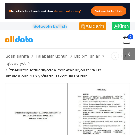
Intellektual mehnatdan
daromad oling!
Sotuvchi bo'lish
Xaridlarim
Kirish
Sotuvchi bo'lish
0
>
>
>
Bosh sahifa
Talabalar uchun
Diplom ishlar
>
Iqtisodiyot
O’zbekiston iqtisodiyotida monetar siyosat va uni
amalga oshirish yo’llarini takomillashtirish