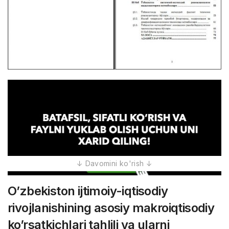
O’zbekiston ijtimoiy-iqtisodiy
rivojlanishining asosiy makroiqtisodiy
ko’rsatkichlari tahlili va ularni