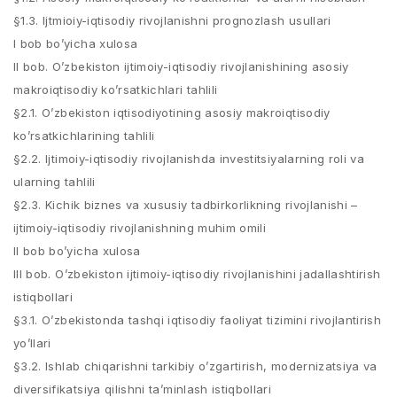
§1.3. Ijtmioiy-iqtisodiy rivojlanishni prognozlash usullari
I bob bo’yicha xulosa
II bob. O’zbekiston ijtimoiy-iqtisodiy rivojlanishining asosiy
makroiqtisodiy ko’rsatkichlari tahlili
§2.1. O’zbekiston iqtisodiyotining asosiy makroiqtisodiy
ko’rsatkichlarining tahlili
§2.2. Ijtimoiy-iqtisodiy rivojlanishda investitsiyalarning roli va
ularning tahlili
§2.3. Kichik biznes va xususiy tadbirkorlikning rivojlanishi –
ijtimoiy-iqtisodiy rivojlanishning muhim omili
II bob bo’yicha xulosa
III bob. O’zbekiston ijtimoiy-iqtisodiy rivojlanishini jadallashtirish
istiqbollari
§3.1. O’zbekistonda tashqi iqtisodiy faoliyat tizimini rivojlantirish
yo’llari
§3.2. Ishlab chiqarishni tarkibiy o’zgartirish, modernizatsiya va
diversifikatsiya qilishni ta’minlash istiqbollari