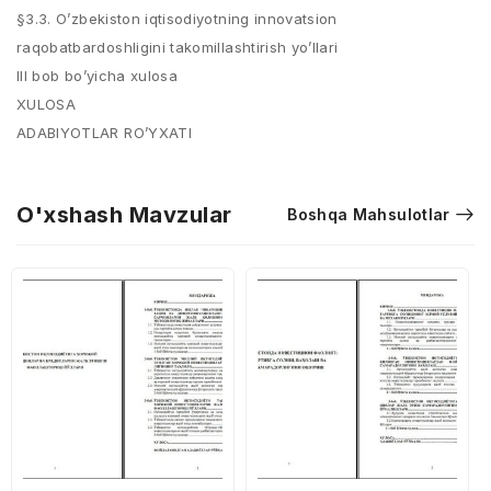
§3.3. O’zbekiston iqtisodiyotning innovatsion
raqobatbardoshligini takomillashtirish yo’llari
III bob bo’yicha xulosa
XULOSA
ADABIYOTLAR RO’YXATI
O'xshash Mavzular
Boshqa Mahsulotlar