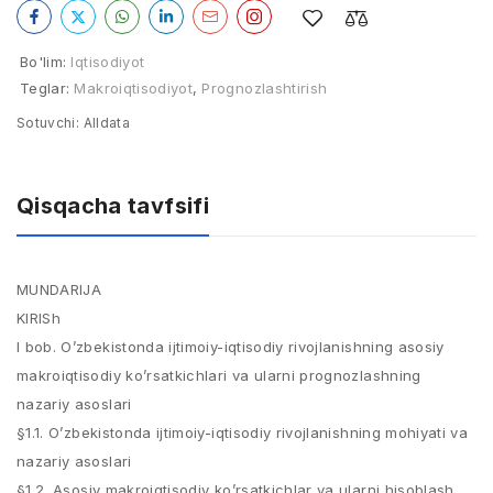
Bo'lim:
Iqtisodiyot
Teglar:
Makroiqtisodiyot
,
Prognozlashtirish
Sotuvchi:
Alldata
Qisqacha tavfsifi
MUNDARIJA
KIRISh
I bob. O’zbekistonda ijtimoiy-iqtisodiy rivojlanishning asosiy
makroiqtisodiy ko’rsatkichlari va ularni prognozlashning
nazariy asoslari
§1.1. O’zbekistonda ijtimoiy-iqtisodiy rivojlanishning mohiyati va
nazariy asoslari
§1.2. Asosiy makroiqtisodiy ko’rsatkichlar va ularni hisoblash