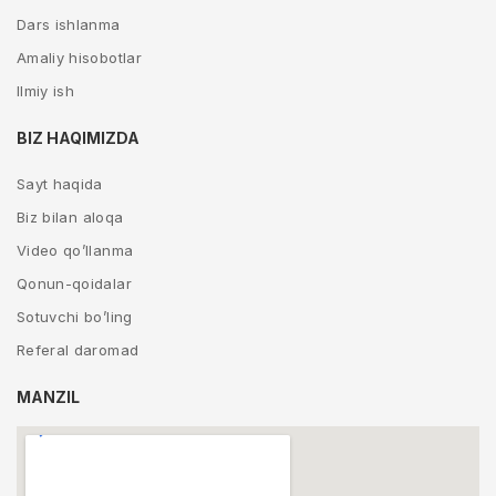
Dars ishlanma
Amaliy hisobotlar
Ilmiy ish
BIZ HAQIMIZDA
Sayt haqida
Biz bilan aloqa
Video qo’llanma
Qonun-qoidalar
Sotuvchi bo’ling
Referal daromad
MANZIL