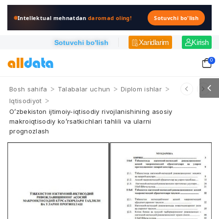
Intellektual mehnatdan
daromad oling!
Sotuvchi bo'lish
Xaridlarim
Kirish
Sotuvchi bo'lish
0
>
>
>
Bosh sahifa
Talabalar uchun
Diplom ishlar
>
Iqtisodiyot
O’zbekiston ijtimoiy-iqtisodiy rivojlanishining asosiy
makroiqtisodiy ko’rsatkichlari tahlili va ularni
prognozlash