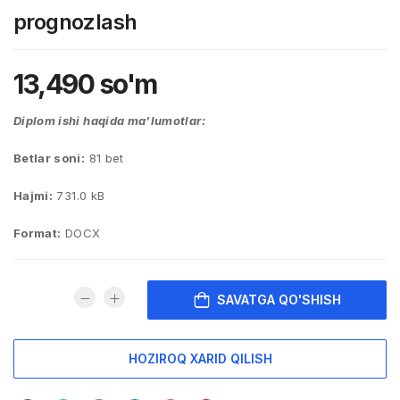
prognozlash
13,490
so'm
Diplom ishi haqida ma’lumotlar:
Betlar soni:
81 bet
Hajmi:
731.0 kB
Format:
DOCX
SAVATGA QO'SHISH
HOZIROQ XARID QILISH