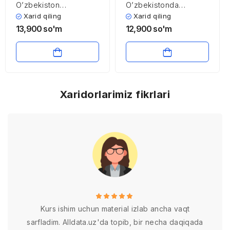
O’zbekiston
O’zbekistonda
iqtisodiyotiga xorijiy
investitsion faoliyat:
Xarid qiling
Xarid qiling
investitsiyalar va
tartibga solish,
13,900
so'm
12,900
so'm
kreditlarni jalb etishni
baholash va
faollashtirish yo’llari
samaradorligini
oshirish
Xaridorlarimiz fikrlari
Kurs ishim uchun material izlab ancha vaqt
sarfladim. Alldata.uz'da topib, bir necha daqiqada