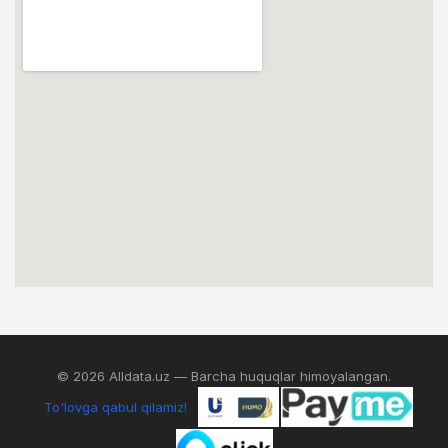
© 2026 Alldata.uz — Barcha huquqlar himoyalangan.
To'lovga qabul qilamiz!