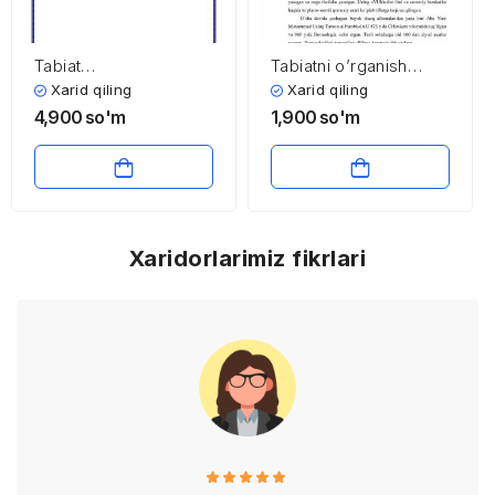
Tabiat
Tabiatni o’rganish
komponentlaridan
ilmiga Sharqning
Xarid qiling
Xarid qiling
foydalanish va ularni
buyuk allomalarining
4,900
so'm
1,900
so'm
muxofaza qilishning
hissalari
ekologik–iqtisodiy
asoslari
Xaridorlarimiz fikrlari