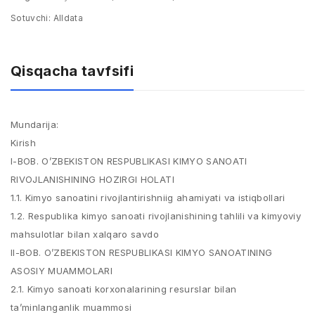
Sotuvchi:
Alldata
Qisqacha tavfsifi
Mundarija:
Kirish
I-BOB. O’ZBEKISTON RESPUBLIKASI KIMYO SANOATI
RIVOJLANISHINING HOZIRGI HOLATI
1.1. Kimyo sanoatini rivojlantirishniig ahamiyati va istiqbollari
1.2. Respublika kimyo sanoati rivojlanishining tahlili va kimyoviy
mahsulotlar bilan xalqaro savdo
II-BOB. O’ZBEKISTON RESPUBLIKASI KIMYO SANOATINING
ASOSIY MUAMMOLARI
2.1. Kimyo sanoati korxonalarining resurslar bilan
ta’minlanganlik muammosi