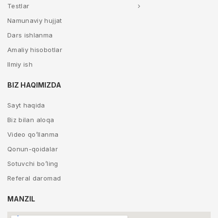
Testlar
Namunaviy hujjat
Dars ishlanma
Amaliy hisobotlar
Ilmiy ish
BIZ HAQIMIZDA
Sayt haqida
Biz bilan aloqa
Video qo’llanma
Qonun-qoidalar
Sotuvchi bo’ling
Referal daromad
MANZIL