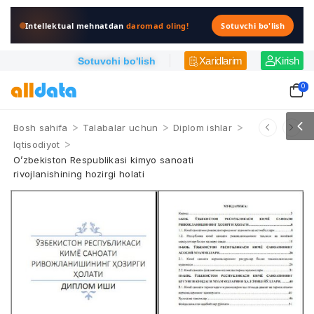
Intellektual mehnatdan
daromad oling!
Sotuvchi bo'lish
Xaridlarim
Kirish
Sotuvchi bo'lish
0
>
>
>
Bosh sahifa
Talabalar uchun
Diplom ishlar
>
Iqtisodiyot
O’zbekiston Respublikasi kimyo sanoati
rivojlanishining hozirgi holati