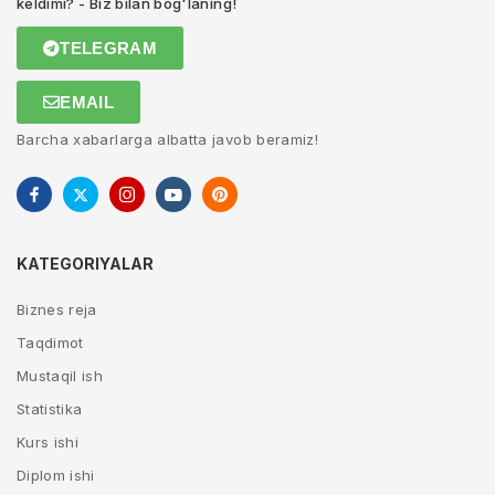
keldimi? - Biz bilan bog'laning!
TELEGRAM
EMAIL
Barcha xabarlarga albatta javob beramiz!
KATEGORIYALAR
Biznes reja
Taqdimot
Mustaqil ish
Statistika
Kurs ishi
Diplom ishi