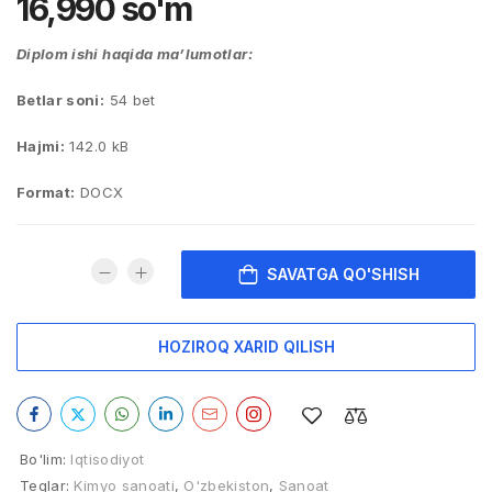
16,990
so'm
Diplom ishi haqida ma’lumotlar:
Betlar soni:
54 bet
Hajmi:
142.0 kB
Format:
DOCX
SAVATGA QO'SHISH
HOZIROQ XARID QILISH
Bo'lim:
Iqtisodiyot
Teglar:
Kimyo sanoati
,
O'zbekiston
,
Sanoat