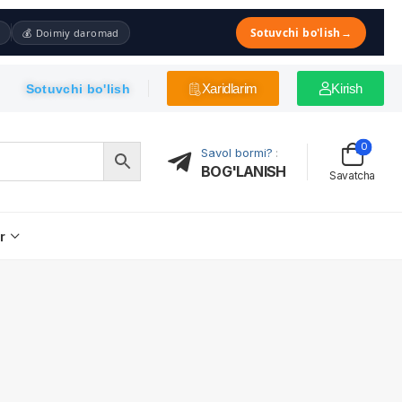
Sotuvchi bo'lish
→
💰 Doimiy daromad
Xaridlarim
Kirish
Sotuvchi bo'lish
0
Savol bormi?
:
BOG'LANISH
Savatcha
r