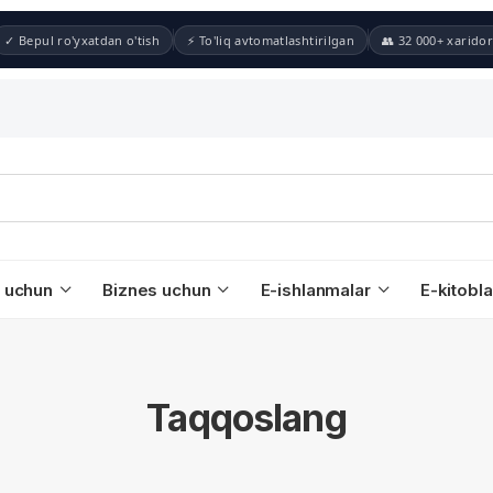
✓ Bepul ro'yxatdan o'tish
⚡ To'liq avtomatlashtirilgan
👥 32 000+ xaridor
 uchun
Biznes uchun
E-ishlanmalar
E-kitobla
Taqqoslang