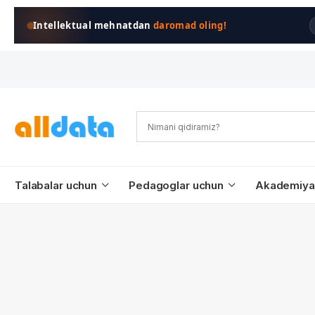
Intellektual mehnatdan
daromad oling!
Talabalar uchun
Pedagoglar uchun
Akademiya