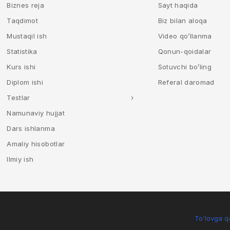
Biznes reja
Sayt haqida
Taqdimot
Biz bilan aloqa
Mustaqil ish
Video qo’llanma
Statistika
Qonun-qoidalar
Kurs ishi
Sotuvchi bo’ling
Diplom ishi
Referal daromad
Testlar
Namunaviy hujjat
Dars ishlanma
Amaliy hisobotlar
Ilmiy ish
To'lovga qa