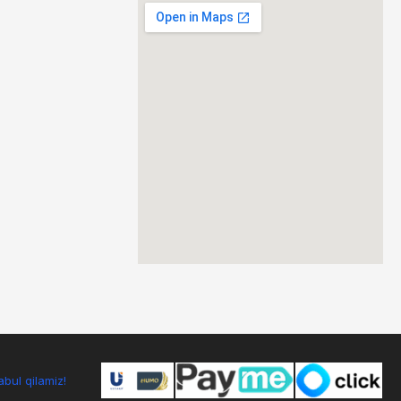
bul qilamiz!