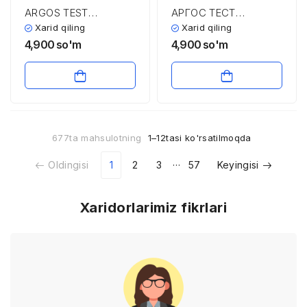
ARGOS TEST
АРГОС ТЕСТ
SAVOLLARI VA
САВОЛЛАРИ ВА
Xarid qiling
Xarid qiling
JAVOBLARI
ЖАВОБЛАРИ
4,900
so'm
4,900
so'm
677ta mahsulotning
1–12tasi ko'rsatilmoqda
…
Oldingisi
1
2
3
57
Keyingisi
Xaridorlarimiz fikrlari