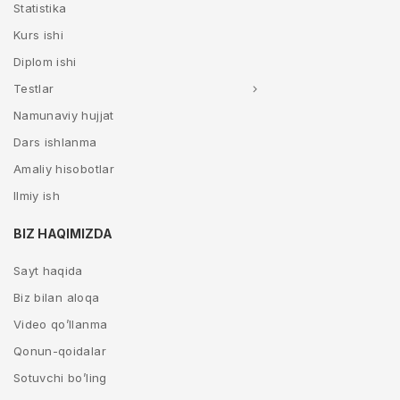
Statistika
Kurs ishi
Diplom ishi
Testlar
Namunaviy hujjat
Dars ishlanma
Amaliy hisobotlar
Ilmiy ish
BIZ HAQIMIZDA
Sayt haqida
Biz bilan aloqa
Video qo’llanma
Qonun-qoidalar
Sotuvchi bo’ling