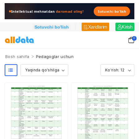
Intellektual mehnatdan
daromad oling!
Sotuvchi bo'lish
Xaridlarim
Kirish
Sotuvchi bo'lish
0
>
Bosh sahifa
Pedagoglar uchun