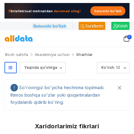
Intellektual mehnatdan
daromad oling!
Sotuvchi bo'lish
Xaridlarim
Kirish
Sotuvchi bo'lish
0
>
>
Bosh sahifa
Akademiya uchun
Sharhlar
So'rovingiz bo'yicha hechnima topilmadi.
Iltimos boshqa so'zlar yoki qisqartmalardan
foydalanib qidirib ko'ring.
Xaridorlarimiz fikrlari