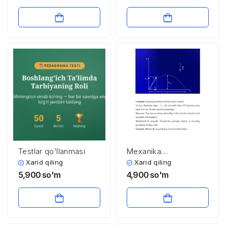
Testlar qo’llanmasi
Mexanika
qonuniyatlarini
Xarid qiling
Xarid qiling
modellashtirish
5,900
so'm
4,900
so'm
bo’yicha vaziyatli
masalalar