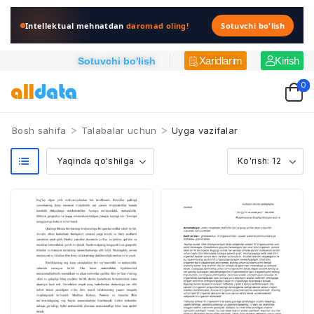
Intellektual mehnatdan
daromad oling!
Sotuvchi bo'lish
Xaridlarim
Kirish
Sotuvchi bo'lish
0
>
>
Bosh sahifa
Talabalar uchun
Uyga vazifalar