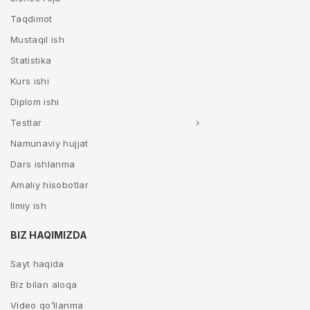
Taqdimot
Mustaqil ish
Statistika
Kurs ishi
Diplom ishi
Testlar
Namunaviy hujjat
Dars ishlanma
Amaliy hisobotlar
Ilmiy ish
BIZ HAQIMIZDA
Sayt haqida
Biz bilan aloqa
Video qo’llanma