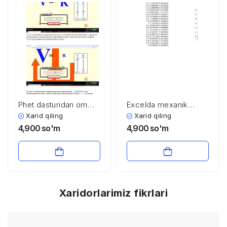
Phet dasturidan om
Excelda mexanik
qonunini
harakat ni tasvirlash
Xarid qiling
Xarid qiling
modellashtirish.
4,900
so'm
4,900
so'm
Xaridorlarimiz fikrlari