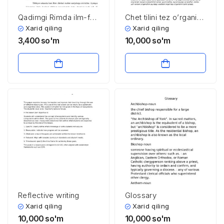
Qadimgi Rimda ilm-fan
Chet tilini tez o’rganish
va texnik bilimlarning
bo’yicha maqola
Xarid qiling
Xarid qiling
taraqqiyoti jahon
3,400
so'm
10,000
so'm
sivilizatsiyasi tarixida
muhim o‘rin tutadi.
Reflective writing
Glossary
Xarid qiling
Xarid qiling
10,000
so'm
10,000
so'm